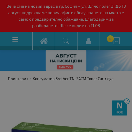
Вече сме на новия адрес в гр. София – ул. „Бяло поле“ 3! До 10
август подреждаме новия офис и обслужването на място е
само с предварително обаждане. Благодарим за
разбирането! Ще се видим на 11.08

0

Принтери
Консуматив Brother TN-247M Toner Cartridge
?
N
нов