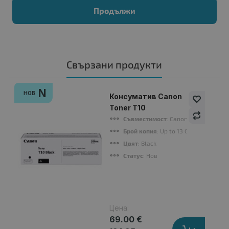
Продължи
Свързани продукти
N
НОВ
Консуматив Canon
Toner T10
Съвместимост
: Canon imageRUNNER 
Брой копия
: Up to 13 000 pages
Цвят
: Black
Статус
: Нов
Цена:
69.00 €