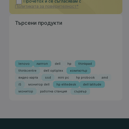
Прочетох и се съгласявам с
Политиката за поверителност*
Търсени продукти
lenovo
лаптоп
dell
hp
thinkpad
thinkcentre
dell optiplex
компютър
видео карта
ssd
mini pc
hp probook
amd
i5
монитор dell
hp elitedesk
dell latitude
монитор
работна станция
сървър