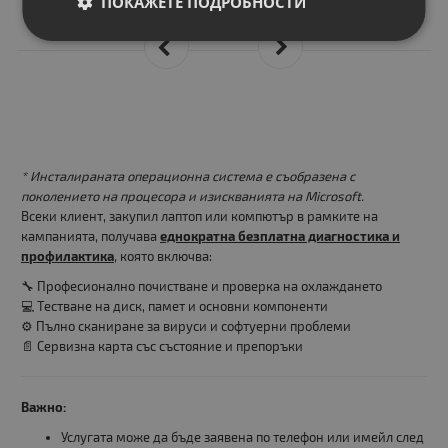
ПОКАЖЕТЕ ПОДРОБНОСТИ
82.14 лв.
* Инсталираната операционна система е съобразена с
поколението на процесора и изискванията на Microsoft.
Всеки клиент, закупил лаптоп или компютър в рамките на
кампанията, получава
еднократна безплатна диагностика и
профилактика
, която включва:
🔧 Професионално почистване и проверка на охлаждането
💻 Тестване на диск, памет и основни компоненти
⚙️ Пълно сканиране за вируси и софтуерни проблеми
📄 Сервизна карта със състояние и препоръки
Важно:
Услугата може да бъде заявена по телефон или имейл след