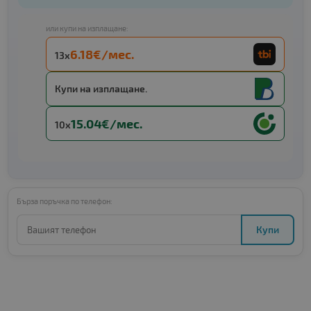
или купи на изплащане:
6.18€/мес.
13x
Купи на изплащане.
15.04€/мес.
10x
Бърза поръчка по телефон:
Купи