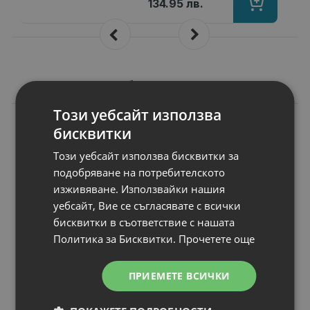
134.95 лв.
Подобни продукти
Този уебсайт използва
N
НОВ
Консуматив HP
бисквитки
937 Black Original
Този уебсайт използва бисквитки за
Ink Cartridge
подобряване на потребителското
Брой страници
: Up to 1250 standard
изживяване. Използвайки нашия
Съвместимост
: HP OfficeJet Pro 912
уебсайт, Вие се съгласявате с всички
Цвят
: Black
бисквитки в съответствие с нашата
Статус
: Нов
Политика за Бисквитки.
Прочетете още
ПРИЕМЕТЕ ВСИЧКИ
Цена:
42.00 €