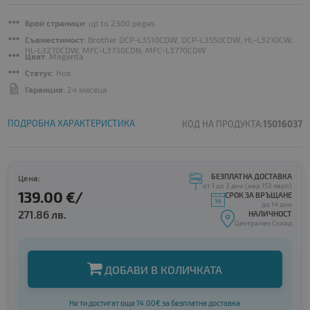
Брой страници
: up to 2300 pages
Съвместимост
: Brother DCP-L3510CDW, DCP-L3550CDW, HL-L3210CW,
HL-L3270CDW, MFC-L3730CDN, MFC-L3770CDW
Цвят
: Magenta
Статус
: Нов
Гаранция
: 24 месеца
ПОДРОБНА ХАРАКТЕРИСТИКА
КОД НА ПРОДУКТА:
15016037
БЕЗПЛАТНА ДОСТАВКА
Цена:
от 1 до 3 дни (над 153 евро)
139.00 €/
СРОК ЗА ВРЪЩАНЕ
до 14 дни
271.86 лв.
НАЛИЧНОСТ
Централен Склад
ДОБАВИ В КОЛИЧКАТА
Не ти достигат още 14.00€ за безплатна доставка