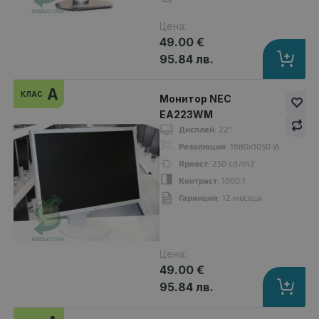
Цена:
49.00 €
95.84 лв.
Монитор HP Z23i
A
КЛАС
Монитор NEC
61.00 €
EA223WM
Дисплей
: 22"
Резолюция
: 1680x1050 WSXGA+16:
Яркост
: 250 cd/m2
Контраст
: 1000:1
Дисплей
: 23"
Гаранция
: 12 месеца
Резолюция
: 1920x1080 Full HD 16:9
Яркост
: 250 cd/m2
Контраст
: 1000:1
Цена:
Гаранция
: 6 месеца
49.00 €
95.84 лв.
A