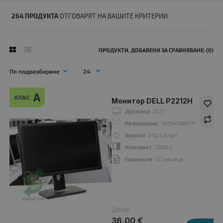
264 ПРОДУКТА
ОТГОВАРЯТ НА ВАШИТЕ КРИТЕРИИ
ПРОДУКТИ, ДОБАВЕНИ ЗА СРАВНЯВАНЕ: (0)
A
КЛАС
Монитор DELL P2212H
A
Дисплей
: 21.5"
клас
Резолюция
: 1920x1080 Full HD 16:
Яркост
: 250 cd/qm
Контраст
: 1000:1
Гаранция
: 12 месеца
Цена:
36.00 €