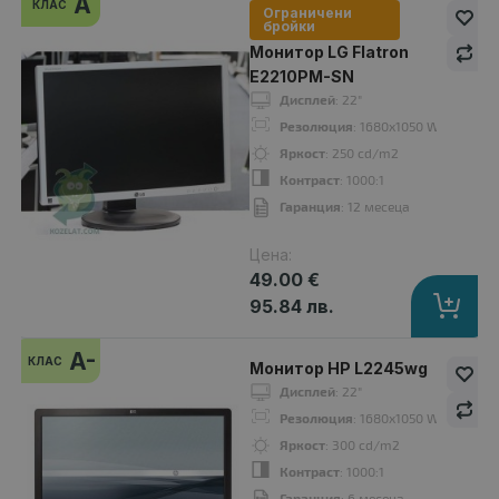
A
КЛАС
Ограничени
бройки
Монитор LG Flatron
E2210PM-SN
Дисплей
: 22"
Монитор Eizo S2100
Резолюция
: 1680x1050 WSXGA+16:
36.00 €
Яркост
: 250 cd/m2
Контраст
: 1000:1
Гаранция
: 12 месеца
Цена:
Дисплей
: 21.3"
49.00 €
Резолюция
: 1600x1200 UXGA 4:3
95.84 лв.
Яркост
: 300 cd/m2
Контраст
: 1000:1
A-
КЛАС
Монитор HP L2245wg
Гаранция
: 12 месеца
Дисплей
: 22"
Резолюция
: 1680x1050 WSXGA+16:
Яркост
: 300 cd/m2
A
Контраст
: 1000:1
клас
Гаранция
: 6 месеца