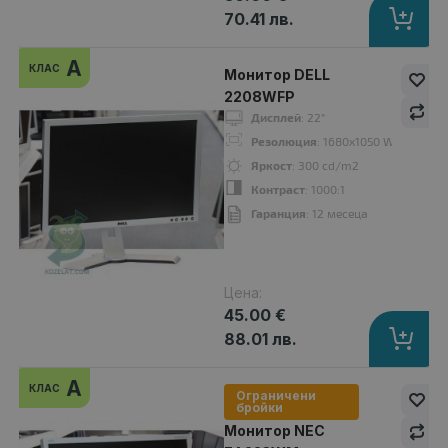
70.41 лв.
Монитор DELL P2212H
A
КЛАС
36.00 €
Монитор DELL
2208WFP
Дисплей
: 22"
Резолюция
: 1680x1050 WSXGA+16:
Яркост
: 300 cd/m2
Контраст
: 1000:1
Дисплей
: 21.5"
Гаранция
: 12 месеца
Резолюция
: 1920x1080 Full HD 16:9
Яркост
: 250 cd/qm
Контраст
: 1000:1
Гаранция
: 12 месеца
Цена:
45.00 €
88.01 лв.
A
A
КЛАС
Ограничени
клас
бройки
Монитор NEC