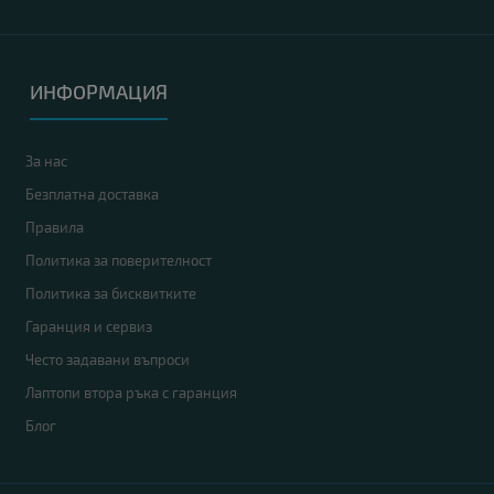
в Kozelat.com и намерете идеалния модел за вашите нужди! ?
A
клас
ИНФОРМАЦИЯ
За нас
Безплатна доставка
Правила
Политика за поверителност
Политика за бисквитките
Гаранция и сервиз
Често задавани въпроси
Монитор HP L2245wg
45.00 €
Лаптопи втора ръка с гаранция
Блог