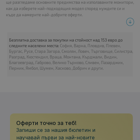
ще разгледаме основните предимства на използваните монитори,
A-
как да изберете най-подходящия модел според нуждите си и
клас
къде да намерите най-добрите оферти.
Защо да изберем монитор втора
употреба?
Безплатна доставка за покупки на стойност над 153 евро до
следните населени места:
София, Варна, Пловдив, Плевен,
Покупката на монитор втора ръка е отличен начин да спестите
Бургас, Русе, Стара Загора, Смолян, Ловеч, Търговище, Силистра,
пари, без да правите компромис с качеството. Ето няколко
Разград, Кюстендил, Враца, Монтана, Кърджали, Видин,
ключови предимства:
Благоевград, Габрово, Велико Търново, Сливен, Пазарджик,
Перник, Ямбол, Шумен, Хасково, Добрич и други.
По-ниска цена – в сравнение с новите модели,
използваните монитори са значително по-достъпни.
Доказана надеждност – марковите монитори, особено от
бизнес серии като Dell, HP и Lenovo, са създадени за
дългосрочна употреба.
Монитор HP L2245wg
49.00 €
Екологичен избор – купуването на втора употреба техника
допринася за намаляване на електронните отпадъци.
Как да изберем евтин и качествен
Оферти точно за теб!
монитор втора ръка?
Запиши се за нашия бюлетин и
научавай първи за най-новите
Дисплей
: 22"