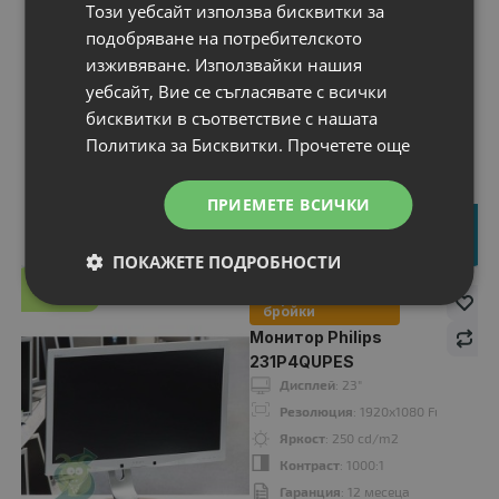
Този уебсайт използва бисквитки за
Яркост
: 300 cd/m2
подобряване на потребителското
Контраст
: 1000:1
изживяване. Използвайки нашия
Гаранция
: 12 месеца
уебсайт, Вие се съгласявате с всички
бисквитки в съответствие с нашата
Дисплей
: 22"
Политика за Бисквитки.
Прочетете още
Резолюция
: 1680x1050 WSXGA+16:10
Яркост
: 300 cd/m2
Цена:
Контраст
: 800:1
ПРИЕМЕТЕ ВСИЧКИ
45.00 €
Гаранция
: 12 месеца
88.01 лв.
ПОКАЖЕТЕ ПОДРОБНОСТИ
A
КЛАС
Ограничени
бройки
A-
Монитор Philips
клас
231P4QUPES
Дисплей
: 23"
Резолюция
: 1920x1080 Full HD 16:
Яркост
: 250 cd/m2
Контраст
: 1000:1
Гаранция
: 12 месеца