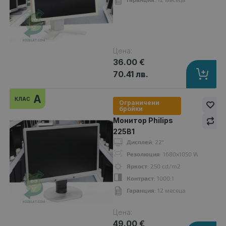
Монитор Philips 220P4LP
49.00 €
Цена:
36.00 €
70.41 лв.
A
КЛАС
Ограничени
бройки
Дисплей
: 22"
Монитор Philips
Резолюция
: 1680x1050 WSXGA+16:10
225B1
Яркост
: 250 cd/m2
Дисплей
: 22"
Контраст
: 1000:1
Резолюция
: 1680x1050 WSXGA+16:
Гаранция
: 12 месеца
Яркост
: 250 cd/m2
Контраст
: 1000:1
Гаранция
: 12 месеца
A
клас
Цена:
49.00 €