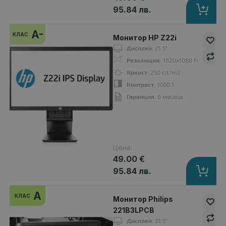
43.00 €
95.84 лв.
A-
КЛАС
Монитор HP Z22i
Дисплей
: 21.5"
Резолюция
: 1920x1080 Full HD 16:
Дисплей
: 22"
Яркост
: 250 cd/m2
Резолюция
: 1680x1050 WSXGA+16:10
Контраст
: 1000:1
Яркост
: 250 cd/m2
Гаранция
: 6 месеца
Контраст
: 1000:1
Гаранция
: 6 месеца
Цена:
A
49.00 €
клас
95.84 лв.
A
КЛАС
Монитор Philips
221B3LPCB
Дисплей
: 21.5"