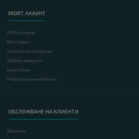
Дисплей
: 22"
МОЯТ АКАУНТ
Резолюция
: 1680x1050 WSXGA+16:10
Яркост
: 300 cd/m2
Контраст
: 1000:1
GDPR съгласие
Гаранция
: 12 месеца
Моят акаунт
Хронология на поръчки
Любими продукти
A
клас
Бонус точки
Информационен бюлетин
ОБСЛУЖВАНЕ НА КЛИЕНТИ
Магазини