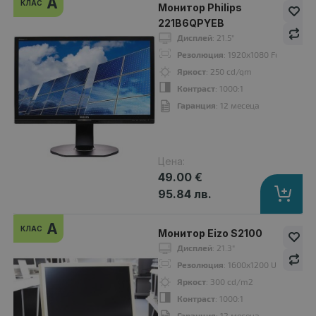
A
КЛАС
Монитор Philips
221B6QPYEB
Дисплей
: 21.5"
Дисплей
: 22"
Резолюция
: 1920x1080 Full HD 16:
Резолюция
: 1680x1050 WSXGA+16:10
Яркост
: 250 cd/qm
Яркост
: 250 cd/m2
Контраст
: 1000:1
Контраст
: 1000:1
Гаранция
: 12 месеца
Гаранция
: 12 месеца
Цена:
A
49.00 €
клас
95.84 лв.
A
КЛАС
Монитор Eizo S2100
Дисплей
: 21.3"
Резолюция
: 1600x1200 UXGA 4:3
Яркост
: 300 cd/m2
Контраст
: 1000:1
Гаранция
: 12 месеца