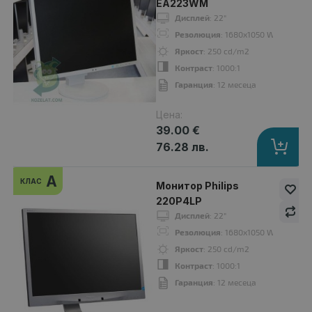
EA223WM
Дисплей
: 22"
Резолюция
: 1680x1050 WSXGA+16:
Яркост
: 250 cd/m2
Контраст
: 1000:1
Гаранция
: 12 месеца
Цена:
39.00 €
76.28 лв.
Монитор DELL 2208WFP
45.00 €
A
КЛАС
Монитор Philips
220P4LP
Дисплей
: 22"
Резолюция
: 1680x1050 WSXGA+16:
Дисплей
: 22"
Яркост
: 250 cd/m2
Резолюция
: 1680x1050 WSXGA+16:10
Контраст
: 1000:1
Яркост
: 300 cd/m2
Гаранция
: 12 месеца
Контраст
: 1000:1
Гаранция
: 12 месеца