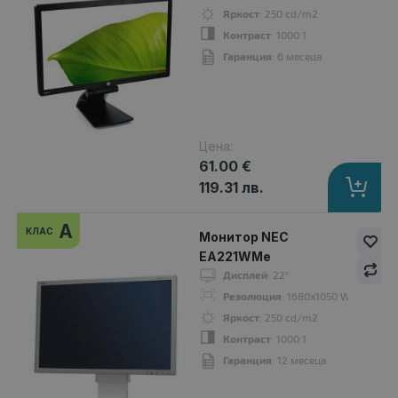
Яркост
: 250 cd/m2
Гаранция
: 12 месеца
Контраст
: 1000:1
Гаранция
: 6 месеца
A
клас
Цена:
61.00 €
119.31 лв.
A
КЛАС
Монитор NEC
EA221WMe
Дисплей
: 22"
Резолюция
: 1680x1050 WSXGA+16:
Яркост
: 250 cd/m2
Контраст
: 1000:1
Монитор Philips 221B6QPYEB
Гаранция
: 12 месеца
49.00 €