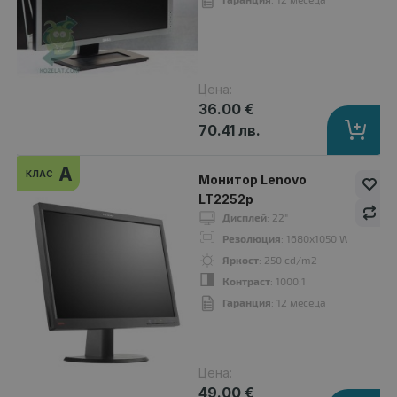
Яркост
: 250 cd/m2
Контраст
: 1000:1
Гаранция
: 12 месеца
Цена:
36.00 €
70.41 лв.
A-
клас
A
КЛАС
Монитор Lenovo
LT2252p
Дисплей
: 22"
Резолюция
: 1680x1050 WSXGA+16:
Яркост
: 250 cd/m2
Контраст
: 1000:1
Гаранция
: 12 месеца
Цена:
Монитор Lenovo L2250p
49.00 €