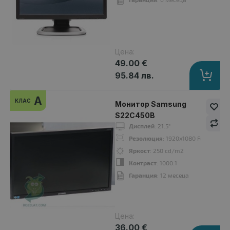
Цена:
49.00 €
95.84 лв.
A
КЛАС
Монитор Samsung
S22C450B
Дисплей
: 21.5"
Монитор Philips 225B1
Резолюция
: 1920x1080 Full HD 16:
49.00 €
Яркост
: 250 cd/m2
Контраст
: 1000:1
Гаранция
: 12 месеца
Дисплей
: 22"
Цена:
Резолюция
: 1680x1050 WSXGA+16:10
36.00 €
Яркост
: 250 cd/m2