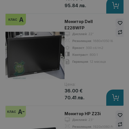
95.84 лв.
A
КЛАС
Монитор Dell
E228WFP
Дисплей
: 22"
Резолюция
: 1680x1050 WSXGA+16:
Яркост
: 300 cd/m2
Контраст
: 800:1
Гаранция
: 12 месеца
Монитор DELL 2208WFP
36.00 €
Цена:
36.00 €
70.41 лв.
Дисплей
: 22"
A-
КЛАС
Монитор HP Z23i
Резолюция
: 1680x1050 WSXGA+16:10
Дисплей
: 23"
Яркост
: 300 cd/m2
Резолюция
: 1920x1080 Full HD 16:
Контраст
: 1000:1