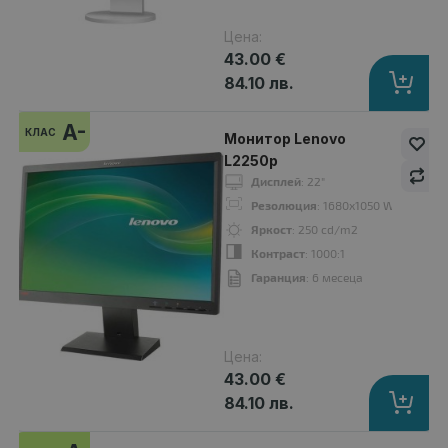
Цена:
43.00 €
84.10 лв.
Дисплей
: 21.5"
Резолюция
: 1920x1080 Full HD 16:9
A-
Яркост
: 250 cd/qm
КЛАС
Монитор Lenovo
Контраст
: 1000:1
L2250p
Гаранция
: 12 месеца
Дисплей
: 22"
Резолюция
: 1680x1050 WSXGA+16:
Яркост
: 250 cd/m2
Контраст
: 1000:1
A
Гаранция
: 6 месеца
клас
Цена:
43.00 €
84.10 лв.