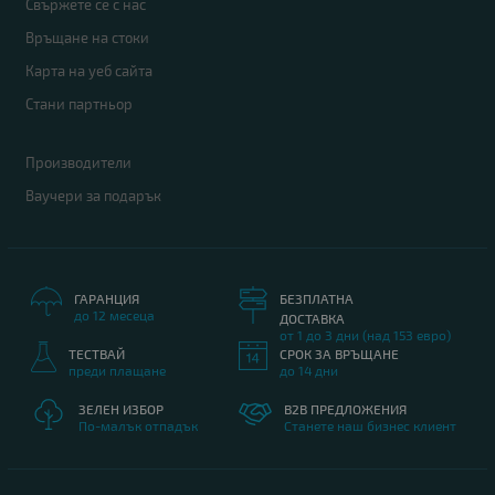
Свържете се с нас
Връщане на стоки
Монитор Philips 231P4QUPES
49.00 €
Карта на уеб сайта
Стани партньор
Производители
Дисплей
: 23"
Ваучери за подарък
Резолюция
: 1920x1080 Full HD 16:9
Яркост
: 250 cd/m2
Контраст
: 1000:1
ГАРАНЦИЯ
БЕЗПЛАТНА
Гаранция
: 12 месеца
до 12 месеца
ДОСТАВКА
от 1 до 3 дни (над 153 евро)
ТЕСТВАЙ
СРОК ЗА ВРЪЩАНЕ
преди плащане
до 14 дни
A
ЗЕЛЕН ИЗБОР
B2B ПРЕДЛОЖЕНИЯ
клас
По-малък отпадък
Станете наш бизнес клиент