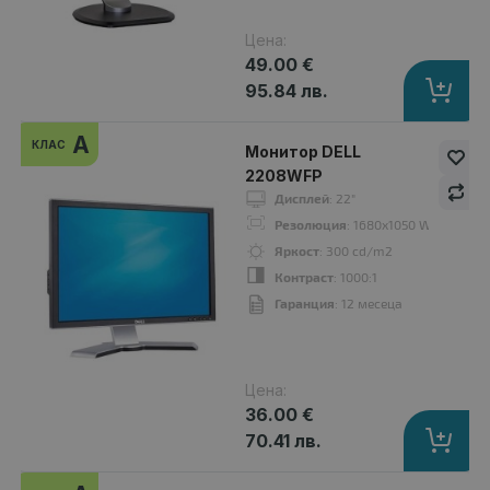
Цена:
49.00 €
95.84 лв.
A
клас
A
КЛАС
Монитор DELL
2208WFP
Дисплей
: 22"
Резолюция
: 1680x1050 WSXGA+16:
Яркост
: 300 cd/m2
Контраст
: 1000:1
Гаранция
: 12 месеца
Цена:
Монитор NEC EA223WM
36.00 €
39.00 €
70.41 лв.