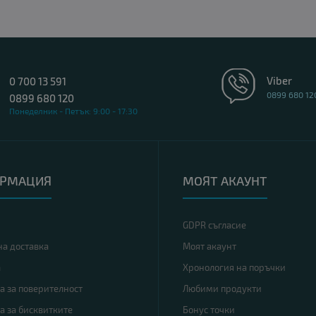
Viber
0 700 13 591
0899 680 12
0899 680 120
Понеделник - Петък: 9:00 - 17:30
РМАЦИЯ
МОЯТ АКАУНТ
GDPR съгласие
на доставка
Моят акаунт
а
Хронология на поръчки
а за поверителност
Любими продукти
а за бисквитките
Бонус точки