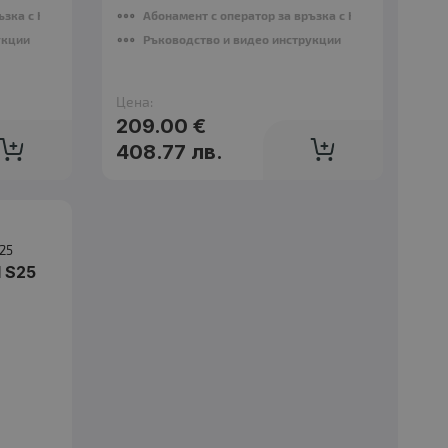
Гаранция
: 12 месеца
ъзка с НАП
Абонамент с оператор за връзка с НАП
укции
Ръководство и видео инструкции
Цена:
209.00 €
408.77 лв.
Гаранция
: 12 месеца
 S25
Гаранция
: 12 месеца