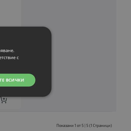
ен за 12 месеца
вяване.
етствие с
ъзка с НАП
укции
ТЕ ВСИЧКИ
Показани 1 от 5 | 5 (1 Страници)