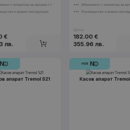
N
амент с оператор за връзка с НАП
Абонамент с оператор за вр
нов
водство и видео инструкции
Ръководство и видео инстр
Касов апарат Tremol M23
209.00 €
Цена:
0 €
182.00 €
3 лв.
355.96 лв.
N
N
НОВ
N
нов
Касов апарат Tremol S21
ов апарат Tremol S21
Касов апарат Tremol
179.00 €
N