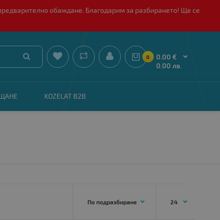
 с предварително обаждане. Благодарим за разбирането! Ще се


0.00 €
0
0.00 лв.
АЩАНЕ
KOZELAT B2B