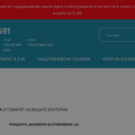
о 10 август подреждаме новия офис и обслужването на място е само
видим на 11.08
591
viber
phone
+359 89 968
+359 89 968 0120
0120
ПАРАТ В EUR
ЗАЩО ОБНОВЕНА ТЕХНИКА
КУПИ НА ИЗПЛ
А
ОТГОВАРЯТ НА ВАШИТЕ КРИТЕРИИ
ПРОДУКТИ, ДОБАВЕНИ ЗА СРАВНЯВАНЕ: (0)