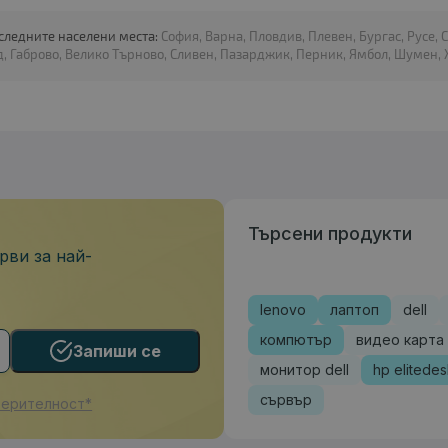
 следните населени места:
София, Варна, Пловдив, Плевен, Бургас, Русе, 
, Габрово, Велико Търново, Сливен, Пазарджик, Перник, Ямбол, Шумен, Х
Търсени продукти
рви за най-
lenovo
лаптоп
dell
компютър
видео карта
Запиши се
монитор dell
hp elitede
сървър
верителност*