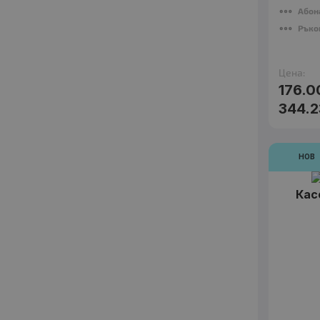
Абон
Ръко
Цена:
176.0
344.2
НОВ
Кас