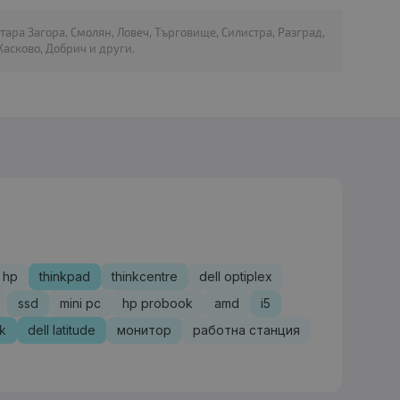
Стара Загора, Смолян, Ловеч, Търговище, Силистра, Разград,
асково, Добрич и други.
hp
thinkpad
thinkcentre
dell optiplex
ssd
mini pc
hp probook
amd
i5
sk
dell latitude
монитор
работна станция