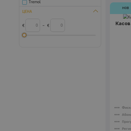
Tremol
НОВ
ЦЕНА
Касов 
€
–
€
Фиск
Абон
Прог
Реги