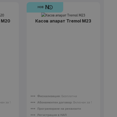
N
НОВ
l M20
Касов апарат Tremol M23
Гаранция
: 12 месеца
Фискализация:
Безплатна
ен за 12 месеца
Абонаментен договор:
Включен за 12 месеца
Програмиране на реквизити
Регистрация в НАП