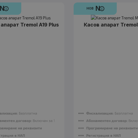
N
N
НОВ
N
нов
Касов апарат Tremol A19 Plus
апарат Tremol A19 Plus
Касов апарат Tremo
176.00 €
N
нов
Касов апарат Tremol M20
182.00 €
ализация:
Безплатна
Фискализация:
Безплатна
аментен договор:
Включен за 12 месеца
Абонаментен договор:
Включ
рамиране на реквизити
Програмиране на реквизити
страция в НАП
Регистрация в НАП