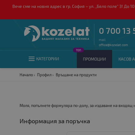
Вече сме на новия адрес в гр. София – ул. „Бяло поле“ 3! Д
0 700 13 
mail
office@kozelat.com
ТОП
КАТЕГОРИИ
ПРОМОЦИИ
КАСОВ А
Начало
Профил
Връщане на продукти
Моля, попълнете формуляра по-долу, за издаване на входящ
Информация за поръчка