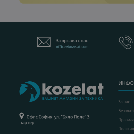
За връзка с нас
office@kozelat.com
ИНФО
За нас
Безплат
Офис София, ул. "Бяло Поле" 3,
Правил
партер
Политик