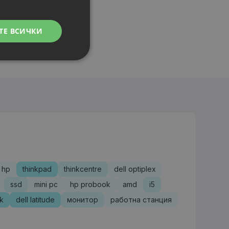
ТЕ ВСИЧКИ
hp
thinkpad
thinkcentre
dell optiplex
ssd
mini pc
hp probook
amd
i5
sk
dell latitude
монитор
работна станция