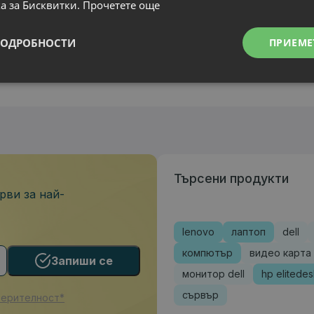
а за Бисквитки.
Прочетете още
ПОДРОБНОСТИ
ПРИЕМЕ
Търсени продукти
рви за най-
lenovo
лаптоп
dell
компютър
видео карта
Запиши се
монитор dell
hp elitede
сървър
верителност*