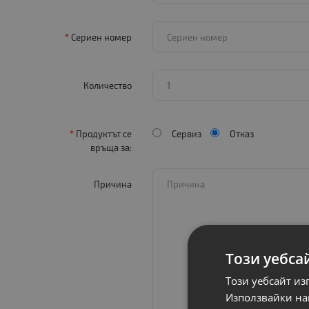
Сериен номер
Количество
Продуктът се
Сервиз
Отказ
връща за:
Причина
Този уебса
Този уебсайт из
Използвайки наш