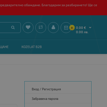
 с предварително обаждане. Благодарим за разбирането! Ще се


0.00 €
0
0.00 лв.
АЩАНЕ
KOZELAT B2B
Вход
/
Регистрация
Забравена парола