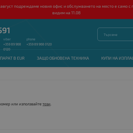
о 10 август подреждаме новия офис и обслужването на място е само
видим на 11.08
591
viber
phone
+359 89 968
+359 89 968 0120
0120
ПАРАТ В EUR
ЗАЩО ОБНОВЕНА ТЕХНИКА
КУПИ НА ИЗПЛ
 номер или използвайте
този
.