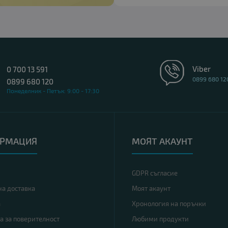
Viber
0 700 13 591
0899 680 12
0899 680 120
Понеделник - Петък: 9:00 - 17:30
РМАЦИЯ
МОЯТ АКАУНТ
GDPR съгласие
на доставка
Моят акаунт
а
Хронология на поръчки
а за поверителност
Любими продукти