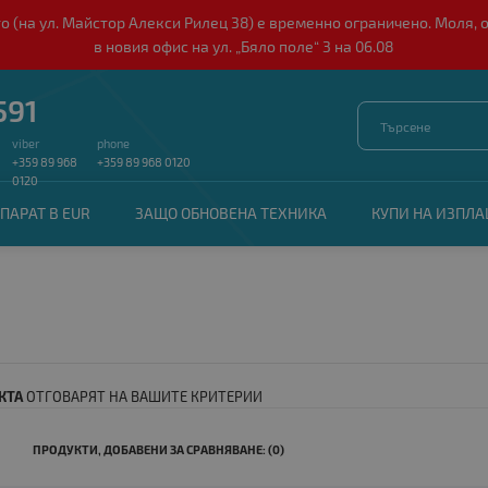
о (на ул. Майстор Алекси Рилец 38) е временно ограничено. Моля, 
в новия офис на ул. „Бяло поле“ 3 на 06.08
591
viber
phone
+359 89 968
+359 89 968 0120
0120
ПАРАТ В EUR
ЗАЩО ОБНОВЕНА ТЕХНИКА
КУПИ НА ИЗПЛ
КТА
ОТГОВАРЯТ НА ВАШИТЕ КРИТЕРИИ
ПРОДУКТИ, ДОБАВЕНИ ЗА СРАВНЯВАНЕ: (0)