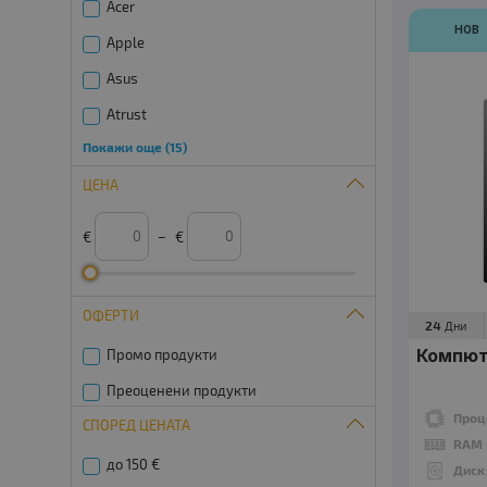
Acer
НОВ
-4%
Apple
Asus
Atrust
Покажи още (15)
Computime
24
1
Дни
ЦЕНА
Dell
DELL
€
–
€
Fujitsu
HP
ОФЕРТИ
24
Дни
HP Compaq
-4%
Компютъ
Промо продукти
IEI
Преоценени продукти
Intel
Проц
СПОРЕД ЦЕНАТА
JAR Computers
RAM 
до 150 €
24
1
Дни
Диск
Lenovo