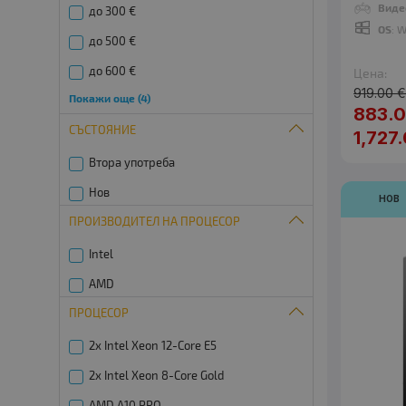
Виде
до 300 €
MINIX
OS
: 
до 500 €
MSI
до 600 €
Цена:
Packard Bell
919.00 
Покажи още (4)
до 1000 €
ViewSonic
883.0
-4%
СЪСТОЯНИЕ
до 2000 €
1,727
Yealink
На изплащане
Втора употреба
Евтини
Нов
НОВ
ПРОИЗВОДИТЕЛ НА ПРОЦЕСОР
24
1
Дни
Intel
AMD
ПРОЦЕСОР
2x Intel Xeon 12-Core E5
-4%
2x Intel Xeon 8-Core Gold
AMD A10 PRO