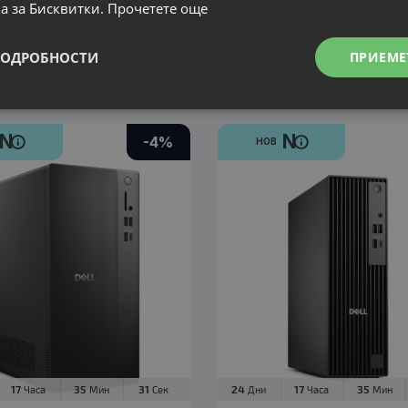
а за Бисквитки.
Прочетете още
Цена:
€
964.00 €
.00 €
926.00 €
ПОДРОБНОСТИ
ПРИЕМЕ
.74 лв.
1,811.10 лв.
N
N
N
-4%
нов
НОВ
Компютър Dell Pro Slim Essential
QVS1260
926.00 €
964.00 €
7
35
30
Часа
Мин
Сек
N
нов
17
35
30
24
17
35
Часа
Мин
Сек
Дни
Часа
Мин
Компютър Lenovo ThinkCentre