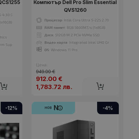
OS
: Free DOS
 QCS1255
Компютър Dell Pro Slim Essential
Гаранция
: 24 месеца
QVS1260
G 4.30 GHz, 16 MB cache
Процесор
: Intel Core Ultra 5-225 2.70 GHz, 20 MB cach
1x16GB)
RAM памет
: 8GB 5600MT/s (1x8GB)
Диск
: 512GB M.2 PCIe NVMe SSD
phics
Видео карта
: Integrated Intel UHD Graphics
erm Support)
OS
: Windows 11 Pro
Цена:
Процесор
: Intel Core i5-14400 1.80 GHz, 20 MB cache
949.00 €
RAM памет
: 16GB 4800MT/s (1x16GB)
912.00 €
OS
: Windows 11 Pro
1,783.72 лв.
Гаранция
: 24 месеца
N
-12%
-4%
НОВ