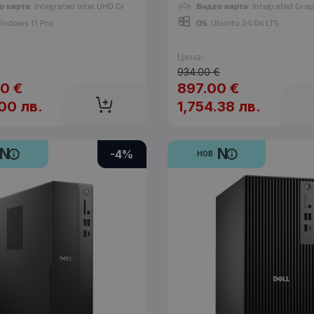
о карта
: Integrated Intel UHD Graphics 730
Видео карта
: Integrated Gra
Windows 11 Pro
OS
: Ubuntu 24.04 LTS
Цена:
€
934.00 €
0 €
897.00 €
N
.00 лв.
1,754.38 лв.
нов
Компютър Dell Pro Slim QCS1250
1,199.00 €
1,249.00 €
N
N
-4%
НОВ
7
35
30
Часа
Мин
Сек
N
нов
Компютър Dell Pro Slim Essential