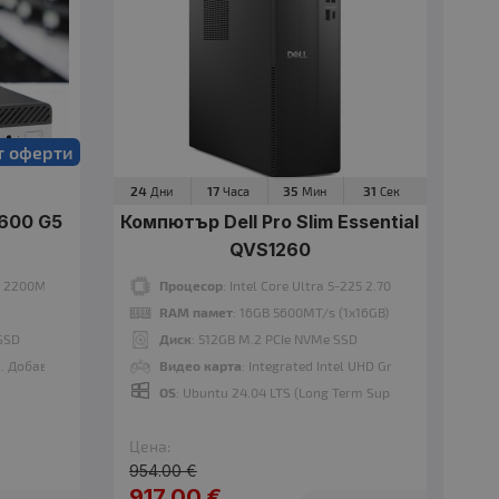
Процесор
: AMD Ryzen 5 8600G 4.30 GHz, 16 MB cache
RAM памет
: 16GB 4800MT/s (1x16GB)
OS
: Ubuntu 24.04 LTS (Long Term Support)
Гаранция
: 24 месеца
т оферти
24
17
35
30
Дни
Часа
Мин
Сек
600 G5
Компютър Dell Pro Slim Essential
QVS1260
00T 2200MHz 9MB
Процесор
: Intel Core Ultra 5-225 2.70 GHz, 20 MB cach
RAM памет
: 16GB 5600MT/s (1x16GB)
SSD
Диск
: 512GB M.2 PCIe NVMe SSD
Процесор
: Intel Core Ultra 5-225 2.70 GHz, 20 MB cache
. Добавете Windows 11 от опциите.
Видео карта
: Integrated Intel UHD Graphics
RAM памет
: 8GB 5600MT/s (1x8GB)
OS
: Ubuntu 24.04 LTS (Long Term Support)
OS
: Windows 11 Pro
Гаранция
: 24 месеца
Цена:
954.00 €
917.00 €