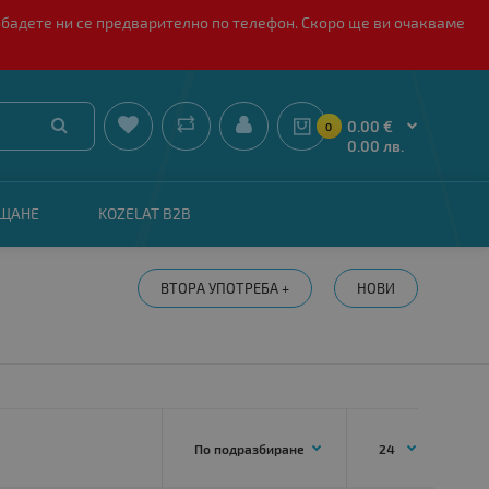
обадете ни се предварително по телефон. Скоро ще ви очакваме


0.00 €
0
0.00 лв.
АЩАНЕ
KOZELAT B2B
ВТОРА УПОТРЕБА +
НОВИ