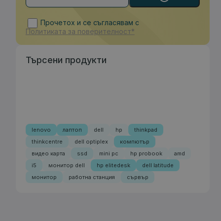
Прочетох и се съгласявам с
Политиката за поверителност*
Търсени продукти
lenovo
лаптоп
dell
hp
thinkpad
thinkcentre
dell optiplex
компютър
видео карта
ssd
mini pc
hp probook
amd
i5
монитор dell
hp elitedesk
dell latitude
монитор
работна станция
сървър