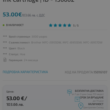
53.00€
103.66 лв. с ДДС
В НАЛИЧНОСТ
5
/ 5
Брой страници
: 3000 pages
Съвместимост
: Brother MFC-J5955DW, MFC-J6955DW, MFC-J6957DW
Цвят
: Black
Статус
: Нов
Гаранция
: 24 месеца
ПОДРОБНА ХАРАКТЕРИСТИКА
КОД НА ПРОДУКТА:
15016107
БЕЗПЛАТНА ДОСТАВКА
Цена:
от 1 до 3 дни (над 153 евро)
53.00 €/
СРОК ЗА ВРЪЩАНЕ
до 14 дни
103.66 лв.
НАЛИЧНОСТ
Централен Склад