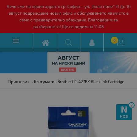
Вече сме на новия адрес в гр. София – ул. „Бяло поле“ 3! До 10
август подреждаме новия офис и обслужването на място е
само с предварително обаждане. Благодарим за
разбирането! Ще се видим на 11.08

0

Принтери
Консуматив Brother LC-427BK Black Ink Cartridge
?
N
нов