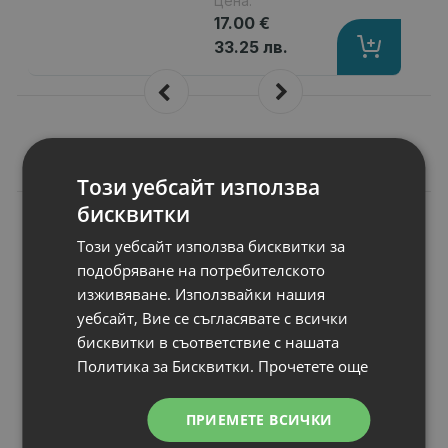
Цена:
17.00 €
33.25 лв.
Подобни продукти
Този уебсайт използва
бисквитки
N
НОВ
Консуматив HP
Този уебсайт използва бисквитки за
203X Original Cyan
подобряване на потребителското
LaserJet Toner
изживяване. Използвайки нашия
Cartridge
Брой страници
: up to 2500 pages
уебсайт, Вие се съгласявате с всички
Съвместимост
: HP Color LaserJet 
бисквитки в съответствие с нашата
Цвят
: Cyan
Политика за Бисквитки.
Прочетете още
Статус
: Нов
ПРИЕМЕТЕ ВСИЧКИ
Цена: