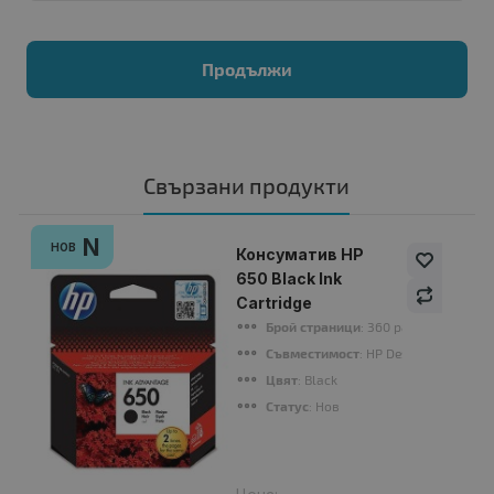
Продължи
Свързани продукти
N
НОВ
Консуматив HP
650 Black Ink
Cartridge
Брой страници
: 360 pages
Съвместимост
: HP Deskjet Ink Advan
Цвят
: Black
Статус
: Нов