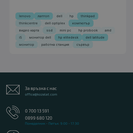
lenovo
лаптоп
dell
hp
thinkpad
thinkcentre
dell optiplex
компютър
видео карта
ssd
mini pc
hp probook
amd
i5
монитор dell
hp elitedesk
dell latitude
монитор
работна станция
сървър
За връзка с нас
office@kozelat.com
0 700 13 591
0899 680 120
Понеделник - Петък: 9:00 - 17:30