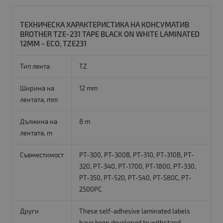
ТЕХНИЧЕСКА ХАРАКТЕРИСТИКА НА КОНСУМАТИВ
BROTHER TZE-231 TAPE BLACK ON WHITE LAMINATED
12MM - ECO, TZE231
Тип лента
TZ
Ширина на
12 mm
лентата, mm
Дължина на
8 m
лентата, m
Съвместимост
PT-300, PT-300B, PT-310, PT-310B, PT-
320, PT-340, PT-1700, PT-1800, PT-330,
PT-350, PT-520, PT-540, PT-580C, PT-
2500PC
Други
These self-adhesive laminated labels
have been developed to withstand