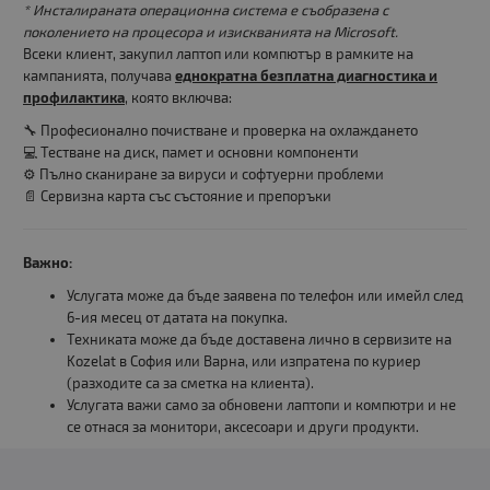
* Инсталираната операционна система е съобразена с
поколението на процесора и изискванията на Microsoft.
Всеки клиент, закупил лаптоп или компютър в рамките на
кампанията, получава
еднократна безплатна диагностика и
профилактика
, която включва:
🔧 Професионално почистване и проверка на охлаждането
💻 Тестване на диск, памет и основни компоненти
⚙️ Пълно сканиране за вируси и софтуерни проблеми
📄 Сервизна карта със състояние и препоръки
Важно:
Услугата може да бъде заявена по телефон или имейл след
6-ия месец от датата на покупка.
Техниката може да бъде доставена лично в сервизите на
Kozelat в София или Варна, или изпратена по куриер
(разходите са за сметка на клиента).
Услугата важи само за обновени лаптопи и компютри и не
се отнася за монитори, аксесоари и други продукти.