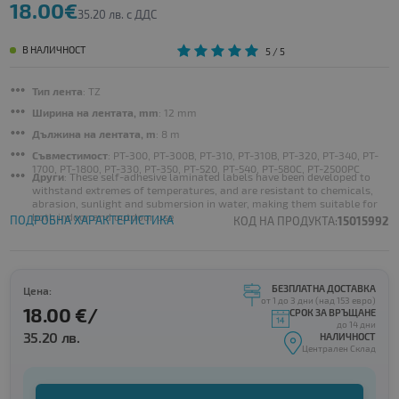
18.00€
35.20 лв. с ДДС
В НАЛИЧНОСТ
5
/ 5
Тип лента
: TZ
Ширина на лентата, mm
: 12 mm
Дължина на лентата, m
: 8 m
Съвместимост
: PT-300, PT-300B, PT-310, PT-310B, PT-320, PT-340, PT-
1700, PT-1800, PT-330, PT-350, PT-520, PT-540, PT-580C, PT-2500PC
Други
: These self-adhesive laminated labels have been developed to
withstand extremes of temperatures, and are resistant to chemicals,
abrasion, sunlight and submersion in water, making them suitable for
both indoor and outdoor use
ПОДРОБНА ХАРАКТЕРИСТИКА
КОД НА ПРОДУКТА:
15015992
БЕЗПЛАТНА ДОСТАВКА
Цена:
от 1 до 3 дни (над 153 евро)
18.00 €/
СРОК ЗА ВРЪЩАНЕ
до 14 дни
35.20 лв.
НАЛИЧНОСТ
Централен Склад