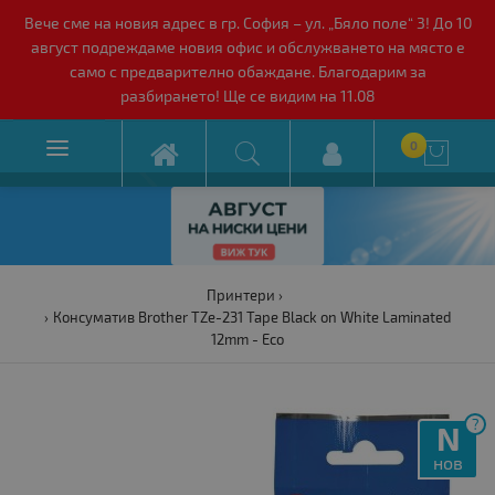
Вече сме на новия адрес в гр. София – ул. „Бяло поле“ 3! До 10
август подреждаме новия офис и обслужването на място е
само с предварително обаждане. Благодарим за
разбирането! Ще се видим на 11.08

0

Принтери
Консуматив Brother TZe-231 Tape Black on White Laminated
12mm - Eco
?
N
нов