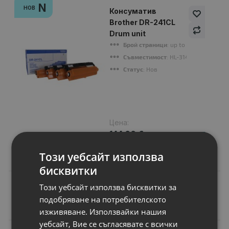
N
НОВ
Консуматив
Brother DR-241CL
Drum unit
Брой страници
: up to 15000 pages
Съвместимост
: HL-3140CW, HL-31
Статус
: Нов
Цена:
144.00 €
281.64 лв.
Този уебсайт използва
бисквитки
Този уебсайт използва бисквитки за
подобряване на потребителското
Подобни продукти
изживяване. Използвайки нашия
уебсайт, Вие се съгласявате с всички