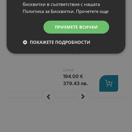
N
бисквитки в съответствие с нашата
НОВ
Консуматив Xerox
Политика за Бисквитки.
Прочетете още
Phaser 3320 High
Capacity Toner
Cartrige
ПРИЕМЕТЕ ВСИЧКИ
Брой страници
: up to 11000 pages
Съвместимост
: Phaser 3320
ПОКАЖЕТЕ ПОДРОБНОСТИ
Цвят
: Black
Статус
: Нов
Цена:
194.00 €
379.43 лв.