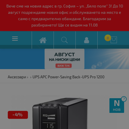
Вече сме на новия адрес в гр. София – ул. „Бяло поле“ 3! До 10
август подреждаме новия офис и обслужването на място е
само с предварително обаждане. Благодарим за
разбирането! Ще се видим на 11.08

0

Аксесоари
UPS APC Power-Saving Back-UPS Pro 1200
?
N
нов
-4%