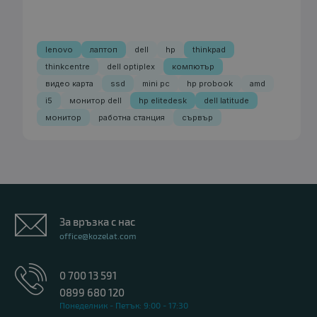
lenovo
лаптоп
dell
hp
thinkpad
thinkcentre
dell optiplex
компютър
видео карта
ssd
mini pc
hp probook
amd
i5
монитор dell
hp elitedesk
dell latitude
монитор
работна станция
сървър
За връзка с нас
office@kozelat.com
0 700 13 591
0899 680 120
Понеделник - Петък: 9:00 - 17:30