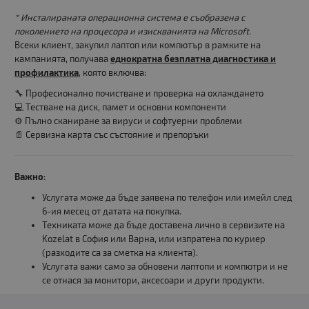
* Инсталираната операционна система е съобразена с
поколението на процесора и изискванията на Microsoft.
Всеки клиент, закупил лаптоп или компютър в рамките на
кампанията, получава
еднократна безплатна диагностика и
профилактика
, която включва:
🔧 Професионално почистване и проверка на охлаждането
💻 Тестване на диск, памет и основни компоненти
⚙️ Пълно сканиране за вируси и софтуерни проблеми
📄 Сервизна карта със състояние и препоръки
Важно:
Услугата може да бъде заявена по телефон или имейл след
6-ия месец от датата на покупка.
Техниката може да бъде доставена лично в сервизите на
Kozelat в София или Варна, или изпратена по куриер
(разходите са за сметка на клиента).
Услугата важи само за обновени лаптопи и компютри и не
се отнася за монитори, аксесоари и други продукти.