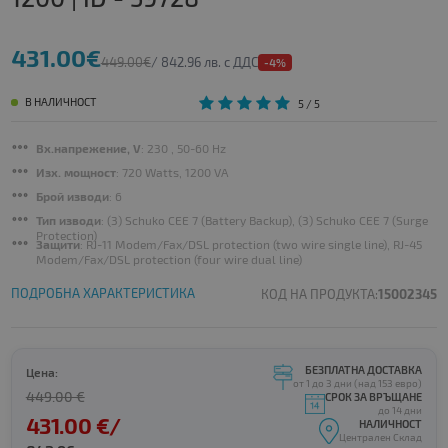
431.00€
449.00€
/ 842.96 лв. с ДДС
-4%
В НАЛИЧНОСТ
5
/ 5
Вх.напрежение, V
: 230 , 50-60 Hz
Изх. мощност
: 720 Watts, 1200 VA
Брой изводи
: 6
Тип изводи
: (3) Schuko CEE 7 (Battery Backup), (3) Schuko CEE 7 (Surge
Protection)
Защити
: RJ-11 Modem/Fax/DSL protection (two wire single line), RJ-45
Modem/Fax/DSL protection (four wire dual line)
ПОДРОБНА ХАРАКТЕРИСТИКА
КОД НА ПРОДУКТА:
15002345
БЕЗПЛАТНА ДОСТАВКА
Цена:
от 1 до 3 дни (над 153 евро)
449.00 €
СРОК ЗА ВРЪЩАНЕ
до 14 дни
431.00 €/
НАЛИЧНОСТ
Централен Склад