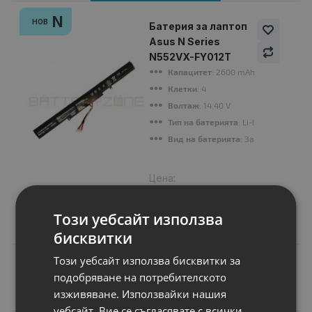
N
НОВ
Батерия за лаптоп
Asus N Series
N552VX-FY012T
Капацитет
: 2600 mAh
Клетки
: 4
Волтаж
: 14.40 V
Тип на батерията
: Li-Ion
Вид на батерията
: Заместител
Цена:
36.00 €
70.41 лв.
Този уебсайт използва
бисквитки
Този уебсайт използва бисквитки за
подобряване на потребителското
Подобни продукти
изживяване. Използвайки нашия
уебсайт, Вие се съгласявате с всички