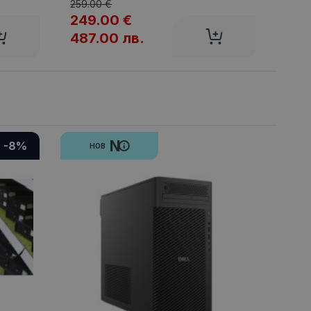
Цена
259.00 €
249.00 €
77.
487.00 лв.
150
N
-8%
НОВ
К