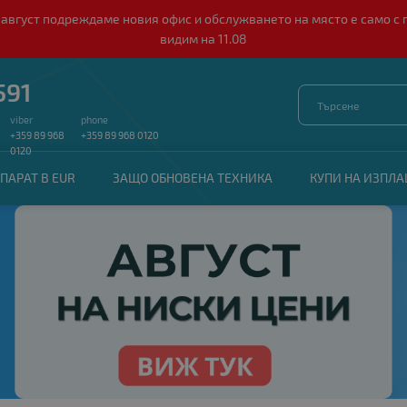
о 10 август подреждаме новия офис и обслужването на място е само
видим на 11.08
591
viber
phone
+359 89 968
+359 89 968 0120
0120
ПАРАТ В EUR
ЗАЩО ОБНОВЕНА ТЕХНИКА
КУПИ НА ИЗПЛ