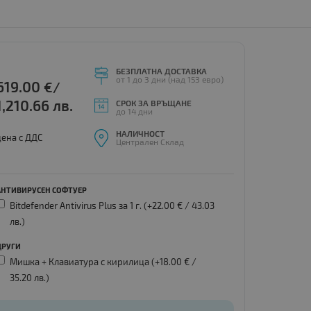
БЕЗПЛАТНА ДОСТАВКА
от 1 до 3 дни (над 153 евро)
619.00
€/
1,210.66 лв.
СРОК ЗА ВРЪЩАНЕ
до 14 дни
НАЛИЧНОСТ
цена с ДДС
Централен Склад
АНТИВИРУСЕН СОФТУЕР
Bitdefender Antivirus Plus за 1 г. (+22.00 € /
43.03
лв.
)
ДРУГИ
Мишка + Клавиатура с кирилица (+18.00 € /
35.20 лв.
)