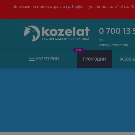
Вече сме на новия адрес в гр. София – ул. „Бяло поле“ 3! Д
0 700 13 
mail
office@kozelat.com
ТОП
КАТЕГОРИИ
ПРОМОЦИИ
КАСОВ А