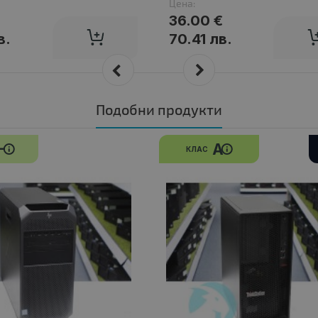
Цена:
36.00 €
в.
70.41 лв.
Подобни продукти
-
A
КЛАС