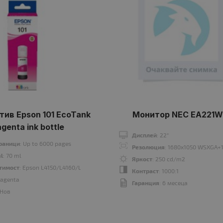
ив Epson 101 EcoTank
Монитор NEC EA221
genta ink bottle
Дисплей
: 22"
траници
: Up to 6000 pages
Резолюция
: 1680x1050 WSXGA+1
l
: 70 ml
Яркост
: 250 cd/m2
тимост
: Epson L4150/L4160/L6160/L6170/L6190 WiFi MFP
Контраст
: 1000:1
Magenta
Гаранция
: 6 месеца
 Нов