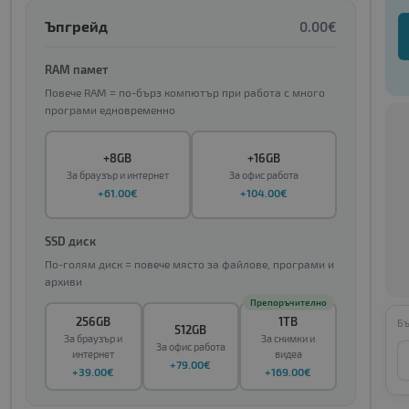
Ъпгрейд
0.00€
RAM памет
Повече RAM = по-бърз компютър при работа с много
програми едновременно
+8GB
+16GB
За браузър и интернет
За офис работа
+61.00€
+104.00€
SSD диск
По-голям диск = повече място за файлове, програми и
архиви
Препоръчително
256GB
1TB
Бъ
512GB
За браузър и
За снимки и
За офис работа
интернет
видеа
+79.00€
+39.00€
+169.00€