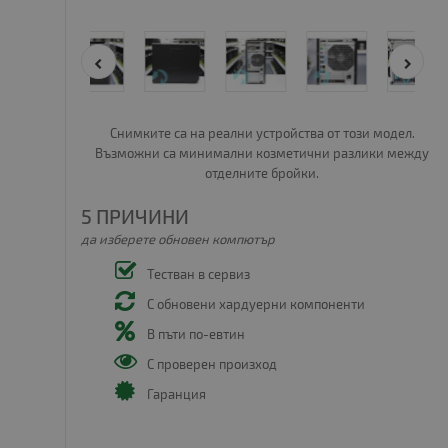
Снимките са на реални устройства от този модел.
Възможни са минимални козметични разлики между
отделните бройки.
5 ПРИЧИНИ
да изберете обновен компютър
Тестван в сервиз
С обновени хардуерни компоненти
В пъти по-евтин
С проверен произход
Гаранция