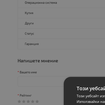
Операционна система
Кутия
Други
Статус
Гаранция
Напишете мнение
Вашето име
Този уебса
Този уебсайт из
Рейтинг
Използвайки наш