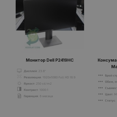
Монитор Dell P2419HC
Консумат
Ma
Дисплей
: 23.8"
Брой с
Резолюция
: 1920x1080 Full HD 16:9
Обем, m
Яркост
: 250 cd/m2
Съвмес
Контраст
: 1000:1
Цвят
: 
Гаранция
: 6 месеца
Статус
: