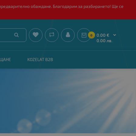
 с предварително обаждане. Благодарим за разбирането! Ще се


0.00 €
0
0.00 лв.
АЩАНЕ
KOZELAT B2B