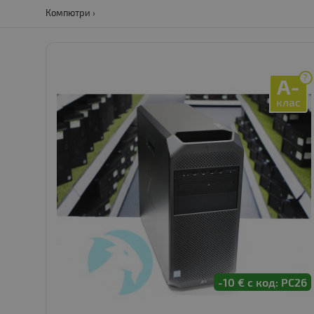
Компютри
?
A-
клас
-10 € с код: PC26