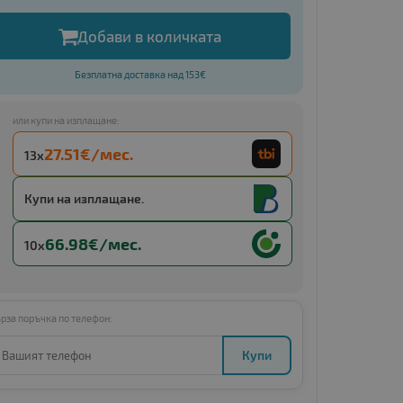
Добави в количката
Безплатна доставка над 153€
или купи на изплащане:
27.51€/мес.
13x
Купи с
13 x €53.81 (13 x 105.24 BGN)
Купи на изплащане.
66.98€/мес.
10x
рза поръчка по телефон:
Купи