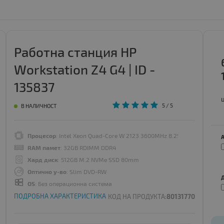
Работна станция HP
Workstation Z4 G4 | ID -
135837
5
/ 5
В НАЛИЧНОСТ
Процесор
: Intel Xeon Quad-Core W 2123 3600MHz 8.25MB
RAM памет
: 32GB RDIMM DDR4
Хард диск
: 512GB M.2 NVMe SSD 80mm
Оптично у-во
: Slim DVD-RW
OS
: Без операционна система
ПОДРОБНА ХАРАКТЕРИСТИКА
КОД НА ПРОДУКТА:
80131770