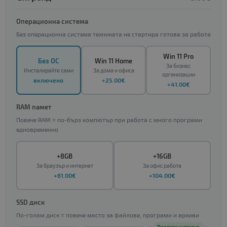
Операционна система
Без операционна система техниката не стартира готова за работа
Win 11 Pro
Без ОС
Win 11 Home
За бизнес
Инсталирайте сами
За дома и офиса
организации
включено
+25.00€
+41.00€
RAM памет
Повече RAM = по-бърз компютър при работа с много програми
едновременно
+8GB
+16GB
За браузър и интернет
За офис работа
+61.00€
+104.00€
SSD диск
По-голям диск = повече място за файлове, програми и архиви
Препоръчително