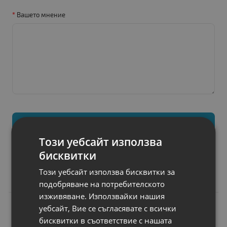
Вашето мнение
Продължи
Този уебсайт използва
бисквитки
Този уебсайт използва бисквитки за
Свързани продукти
подобряване на потребителското
изживяване. Използвайки нашия
N
уебсайт, Вие се съгласявате с всички
НОВ
Консуматив Canon
бисквитки в съответствие с нашата
GI-43 GY