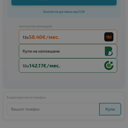
Безплатна доставка над 153€
или купи на изплащане:
58.40€/мес.
13x
Купи на изплащане.
142.17€/мес.
10x
Бърза поръчка по телефон:
Купи