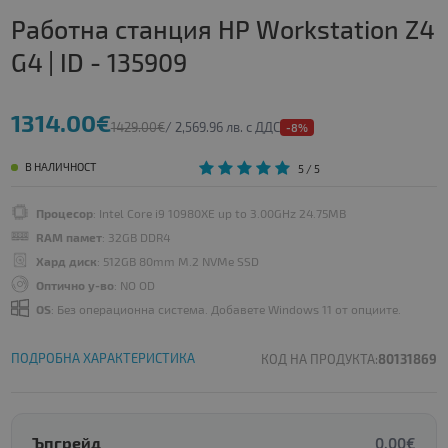
Работна станция HP Workstation Z4
G4 | ID - 135909
1314.00€
1429.00€
/ 2,569.96 лв. с ДДС
-8%
В НАЛИЧНОСТ
5
/ 5
Процесор
: Intel Core i9 10980XE up to 3.00GHz 24.75MB
RAM памет
: 32GB DDR4
Хард диск
: 512GB 80mm M.2 NVMe SSD
Оптично у-во
: NO OD
OS
: Без операционна система. Добавете Windows 11 от опциите.
ПОДРОБНА ХАРАКТЕРИСТИКА
КОД НА ПРОДУКТА:
80131869
Ъпгрейд
0.00€