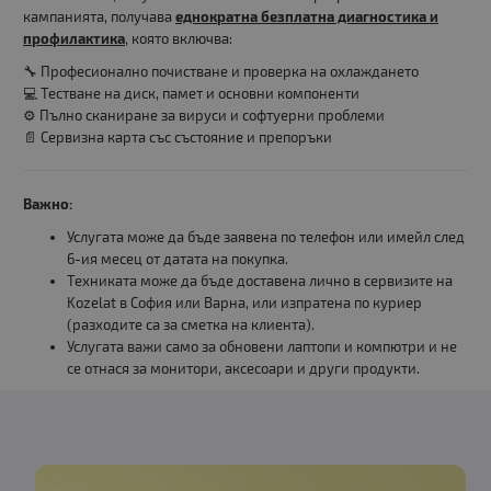
кампанията, получава
еднократна безплатна диагностика и
профилактика
, която включва:
🔧 Професионално почистване и проверка на охлаждането
💻 Тестване на диск, памет и основни компоненти
⚙️ Пълно сканиране за вируси и софтуерни проблеми
📄 Сервизна карта със състояние и препоръки
Важно:
Услугата може да бъде заявена по телефон или имейл след
6-ия месец от датата на покупка.
Техниката може да бъде доставена лично в сервизите на
Kozelat в София или Варна, или изпратена по куриер
(разходите са за сметка на клиента).
Услугата важи само за обновени лаптопи и компютри и не
се отнася за монитори, аксесоари и други продукти.