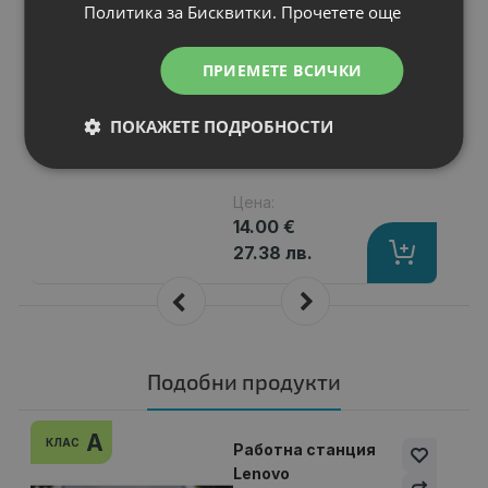
Политика за Бисквитки.
Прочетете още
Брой страници
: Approx. 8000 pages 
Съвместимост
: Canon PIXMA G540 
Цвят
: Grey
ПРИЕМЕТЕ ВСИЧКИ
Статус
: Нов
ПОКАЖЕТЕ ПОДРОБНОСТИ
Цена:
14.00 €
27.38 лв.
Подобни продукти
A
КЛАС
Работна станция
Lenovo