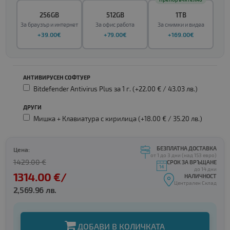
256GB
512GB
1TB
За браузър и интернет
За офис работа
За снимки и видеа
+39.00€
+79.00€
+169.00€
АНТИВИРУСЕН СОФТУЕР
Bitdefender Antivirus Plus за 1 г. (+22.00 € /
43.03 лв.
)
ДРУГИ
Мишка + Клавиатура с кирилица (+18.00 € /
35.20 лв.
)
БЕЗПЛАТНА ДОСТАВКА
Цена:
от 1 до 3 дни (над 153 евро)
1429.00 €
СРОК ЗА ВРЪЩАНЕ
до 14 дни
1314.00 €/
НАЛИЧНОСТ
Централен Склад
2,569.96 лв.
ДОБАВИ В КОЛИЧКАТА