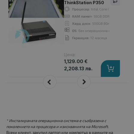
ThinkStation P350
Процесор
: Intel Core i7 11700 up to
RAM памет
: 16GB DDR4
Хард диск
: 500GB 80mm M.2 NVMe 
OS
: Без операционна система. Доба
Гаранция
: 12 месеца
Цена:
1,129.00 €
2,208.13 лв.
* Инсталираната операционна система е съобразена с
поколението на процесора и изискванията на Microsoft.
Всеки клиент, закупил лаптоп или компютър в рамките на