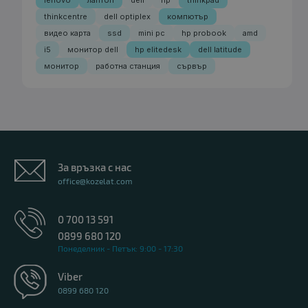
thinkcentre
dell optiplex
компютър
видео карта
ssd
mini pc
hp probook
amd
i5
монитор dell
hp elitedesk
dell latitude
монитор
работна станция
сървър
За връзка с нас
office@kozelat.com
0 700 13 591
0899 680 120
Понеделник - Петък: 9:00 - 17:30
Viber
0899 680 120