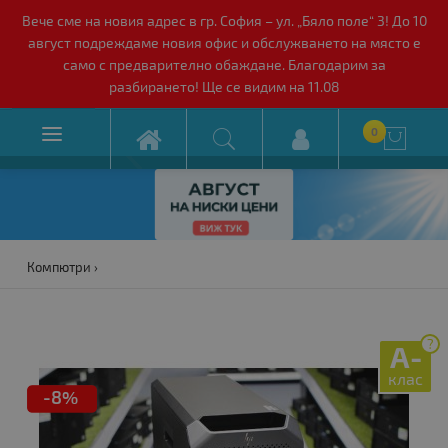
Вече сме на новия адрес в гр. София – ул. „Бяло поле“ 3! До 10
август подреждаме новия офис и обслужването на място е
само с предварително обаждане. Благодарим за
разбирането! Ще се видим на 11.08

0

Компютри
?
A-
клас
-8%