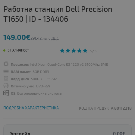
Работна станция Dell Precision
T1650 | ID - 134406
149.00€
291.42 лв. с ДДС
В НАЛИЧНОСТ
5
/ 5
Процесор
: Intel Xeon Quad-Core E3 1220 v2 3100Mhz 8MB
RAM памет
: 8GB DDR3
Хард диск
: 500GB 3.5" SATA
Оптично у-во
: DVD-RW
OS
: Без операционна система
ПОДРОБНА ХАРАКТЕРИСТИКА
КОД НА ПРОДУКТА:
80112218
Ъпгрейд
0.00€