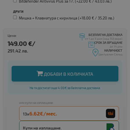
Bitdefender Antivirus Plus за 1 г. (+22.00 € /
43.03 лв.
)
ДРУГИ
Мишка + Клавиатура с кирилица (+18.00 € /
35.20 лв.
)
БЕЗПЛАТНА ДОСТАВКА
Цена:
от 1 до 3 дни (над 153 евро)
149.00 €/
СРОК ЗА ВРЪЩАНЕ
до 14 дни
291.42 лв.
НАЛИЧНОСТ
Централен Склад
ДОБАВИ В КОЛИЧКАТА
Не ти достигат още 4.00€ за безплатна доставка
или купи на изплащане:
6.62€/мес.
13x
Купи на изплащане.