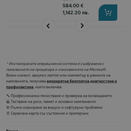
584.00 €
1,142.20 лв.
* Инсталираната операционна система е съобразена с
поколението на процесора и изискванията на Microsoft.
Всеки клиент, закупил лаптоп или компютър в рамките на
кампанията, получава
еднократна безплатна диагностика и
профилактика
, която включва:
🔧 Професионално почистване и проверка на охлаждането
💻 Тестване на диск, памет и основни компоненти
⚙️ Пълно сканиране за вируси и софтуерни проблеми
📄 Сервизна карта със състояние и препоръки
Важно: