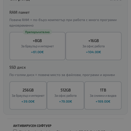
RAM памет
Повече RAM = по-бърз компютър при работа с много програми
едновременно
Препоръчително
+8GB
+16GB
За браузър и интернет
За офис работа
+61.00€
+104.00€
SSD диск
По-голям диск = повече място за файлове, програми и архиви
256GB
512GB
1TB
За браузър и интернет
За офис работа
За снимки и видеа
+39.00€
+79.00€
+169.00€
АНТИВИРУСЕН СОФТУЕР