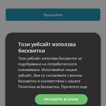
Продължи
Свързани продукти
Този уебсайт използва
бисквитки
N
НОВ
Монитор Samsung
Този уебсайт използва бисквитки за
37FG750 37" VA
подобряване на потребителското
Odyssey G7 G75F
изживяване. Използвайки нашия
Curved 1000R 4K
уебсайт, Вие се съгласявате с всички
165Hz 3840x2160
1ms 60Hz DP HDMI
бисквитки в съответствие с нашата
Black
Политика за Бисквитки.
Прочетете още
Дисплей
: 37" (94 cm)
Резолюция
: 3840x2160
ПРИЕМЕТЕ ВСИЧКИ
Вид на екрана
: Curved 1000R