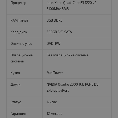
Процесор
Intel Xeon Quad-Core E3 1220 v2
3100Mhz 8MB
RAM памет
8GB DDR3
Хард диск
500GB 3.5" SATA
Оптично у-во
DVD-RW
Операционна
Без операционна система
система
Кутия
MiniTower
Други
NVIDIA Quadro 2000 1GB PCI-E DVI
2xDisplayPort
Статус
A клас
Гаранция
12 месеца