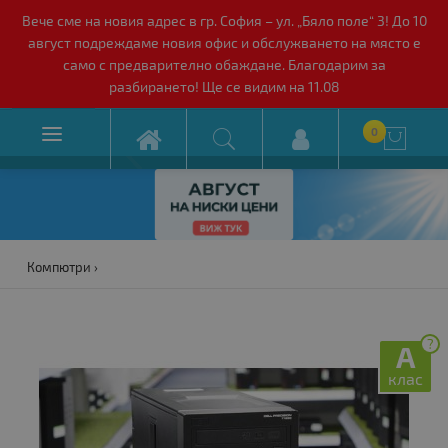
Вече сме на новия адрес в гр. София – ул. „Бяло поле“ 3! До 10
август подреждаме новия офис и обслужването на място е
само с предварително обаждане. Благодарим за
разбирането! Ще се видим на 11.08

0

Компютри
?
A
клас