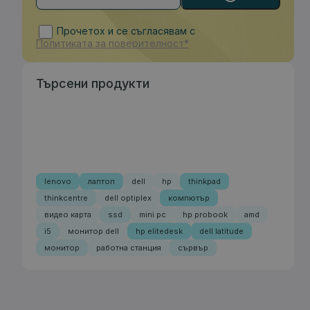
Прочетох и се съгласявам с
Политиката за поверителност*
Търсени продукти
lenovo
лаптоп
dell
hp
thinkpad
thinkcentre
dell optiplex
компютър
видео карта
ssd
mini pc
hp probook
amd
i5
монитор dell
hp elitedesk
dell latitude
монитор
работна станция
сървър