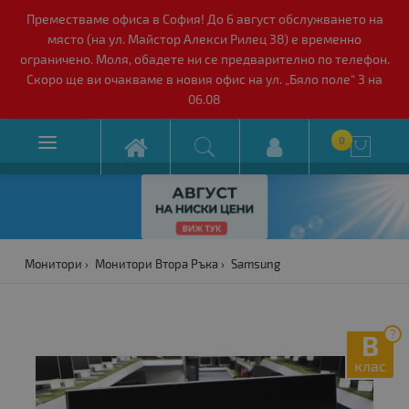
Преместваме офиса в София! До 6 август обслужването на
място (на ул. Майстор Алекси Рилец 38) е временно
ограничено. Моля, обадете ни се предварително по телефон.
Скоро ще ви очакваме в новия офис на ул. „Бяло поле“ 3 на
06.08

0

Монитори
Монитори Втора Ръка
Samsung
?
B
клас