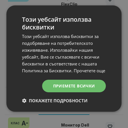
FlexClip
Champagne Gold
Микрофон
: 1 MEMS Microphone
Този уебсайт използва
Тип
: In-ear
бисквитки
Предназначен за
: Обща употреба
Този уебсайт използва бисквитки за
Честотен обхват, Hz
: 20 - 20KHz
подобряване на потребителското
Време за работа на батерия
: Up to
изживяване. Използвайки нашия
уебсайт, Вие се съгласявате с всички
Цена:
бисквитки в съответствие с нашата
35.00 €
Политика за Бисквитки.
Прочетете още
68.45 лв.
ПРИЕМЕТЕ ВСИЧКИ
ПОКАЖЕТЕ ПОДРОБНОСТИ
Подобни продукти
A-
КЛАС
Монитор Dell