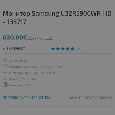
Монитор Samsung U32R590CWR | ID
- 133717
630.00€
1,232.17 лв. с ДДС
В НАЛИЧНОСТ
5
/ 5
Дисплей
: 32"
Резолюция
: 3840x2160 4K UHD 16:9
Интерфейси
: HDMI, DisplayPort
Яркост
: 250 cd/m2
Контраст
: 2500:1
ПОДРОБНА ХАРАКТЕРИСТИКА
КОД НА ПРОДУКТА:
80129063