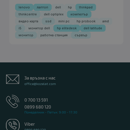
lenovo
лаптоп
dell
hp
thinkpad
thinkcentre
dell optiplex
компютър
видео карта
ssd
mini pc
hp probook
amd
i5
монитор dell
hp elitedesk
dell latitude
монитор
работна станция
сървър
За връзка с нас
office@kozelat.com
0 700 13 591
0899 680 120
Понеделник - Петък: 9:00 - 17:30
Viber
0899 680 120