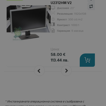
U2312HM V2
Дисплей
: 23"
Резолюция
: 1920x1080 Full HD 16:9
Яркост
: 300 cd/m2
Контраст
: 1000:1
Гаранция
: 6 месеца
Цена:
58.00 €
113.44 лв.
* Инсталираната операционна система е съобразена с