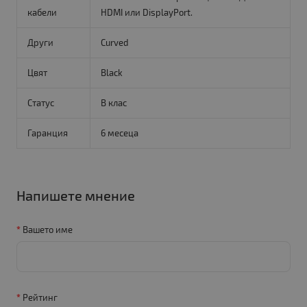
кабели
HDMI или DisplayPort.
Други
Curved
Цвят
Black
Статус
B клас
Гаранция
6 месеца
Напишете мнение
Вашето име
Рейтинг