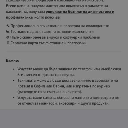
поколението на процесора и изискванията на Microsoft.
Всеки клиент, закупил лаптоп или компютър в рамките на
кампанията, получава
еднократна безплатна диагностика и
профилактика
, която включва:
🔧 Професионално почистване и проверка на охлаждането
💻 Тестване на диск, памет и основни компоненти
⚙️ Пълно сканиране за вируси и софтуерни проблеми
📄 Сервизна карта със състояние и препоръки
Важно:
Услугата може да бъде заявена по телефон или имейл след
6-ия месец от датата на покупка.
Техниката може да бъде доставена лично в сервизите на
Kozelat в София или Варна, или изпратена по куриер
(разходите са за сметка на клиента).
Услугата важи само за обновени лаптопи и компютри и не
се отнася за монитори, аксесоари и други продукти.