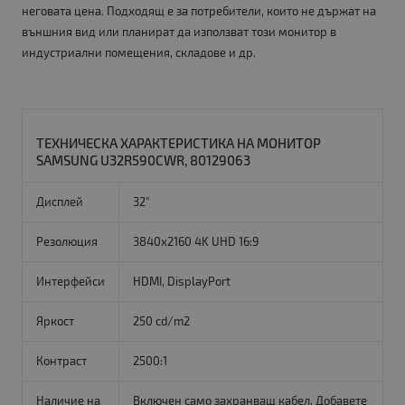
неговата цена. Подходящ е за потребители, които не държат на
външния вид или планират да използват този монитор в
индустриални помещения, складове и др.
ТЕХНИЧЕСКА ХАРАКТЕРИСТИКА НА МОНИТОР
SAMSUNG U32R590CWR, 80129063
Дисплей
32"
Резолюция
3840x2160 4K UHD 16:9
Интерфейси
HDMI, DisplayPort
Яркост
250 cd/m2
Контраст
2500:1
Наличие на
Включен само захранващ кабел. Добавете