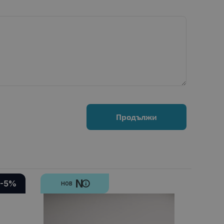
Продължи
N
-5%
НОВ
НО