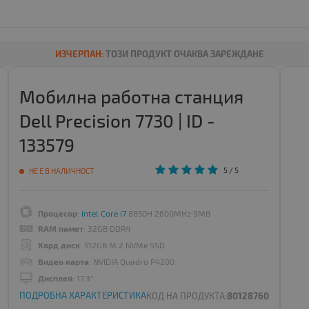
ИЗЧЕРПАН:
ТОЗИ ПРОДУКТ ОЧАКВА ЗАРЕЖДАНЕ
Мобилна работна станция
Dell Precision 7730 | ID -
133579
5
/ 5
НЕ Е В НАЛИЧНОСТ
Процесор
:
Intel Core i7
8850H 2600MHz 9MB
RAM памет
: 32GB DDR4
Хард диск
: 512GB M.2 NVMe SSD
Видео карта
: NVIDIA Quadro P4200
Дисплей
: 17.3"
ПОДРОБНА ХАРАКТЕРИСТИКА
КОД НА ПРОДУКТА:
80128760