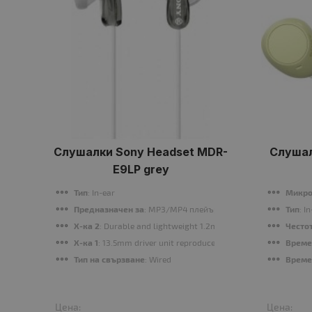
Слушалки Sony Headset MDR-
Слушал
E9LP grey
Тип
: In-ear
Микр
Предназначен за
: MP3/MP4 плейър
Тип
: I
Х-ка 2
: Durable and lightweight 1.2m cord. Supplied with 2x 
Честот
Х-ка 1
: 13.5mm driver unit reproduces powerful bass sound. 
Време
Тип на свързване
: Wired
Време
Цена:
Цена: