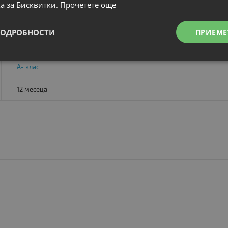
а за Бисквитки.
Прочетете още
OK
ПОДРОБНОСТИ
ПРИЕМЕ
Extended battery
Camera
HDMI Mini DisplayPort IPS
A- клас
12 месеца