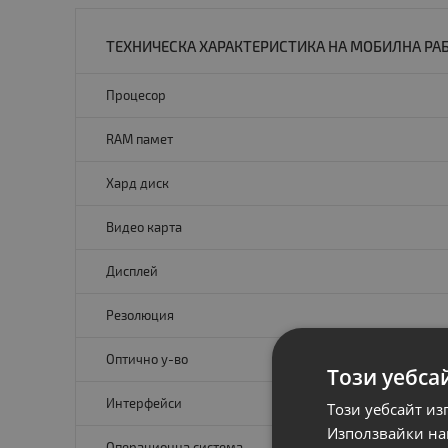
ТЕХНИЧЕСКА ХАРАКТЕРИСТИКА НА МОБИЛНА РАБО
Процесор
RAM памет
Хард диск
Видео карта
Дисплей
Резолюция
Оптично у-во
Този уебса
Интерфейси
Този уебсайт из
Използвайки наш
Операционна система