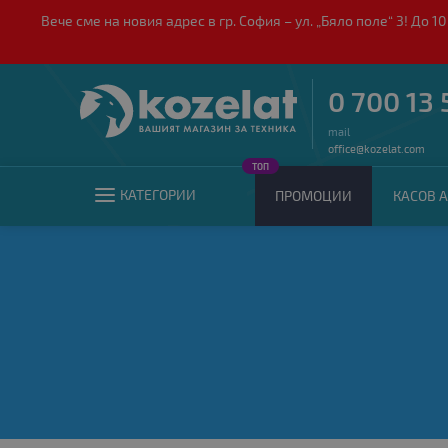
Вече сме на новия адрес в гр. София – ул. „Бяло поле“ 3! Д
0 700 13 
mail
office@kozelat.com
ТОП
КАТЕГОРИИ
ПРОМОЦИИ
КАСОВ А