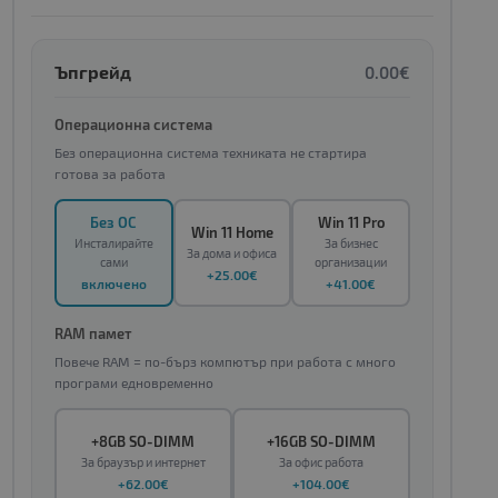
Ъпгрейд
0.00€
Операционна система
Без операционна система техниката не стартира
готова за работа
Без ОС
Win 11 Pro
Win 11 Home
Инсталирайте
За бизнес
За дома и офиса
сами
организации
+25.00€
включено
+41.00€
RAM памет
Повече RAM = по-бърз компютър при работа с много
програми едновременно
+8GB SO-DIMM
+16GB SO-DIMM
За браузър и интернет
За офис работа
+62.00€
+104.00€