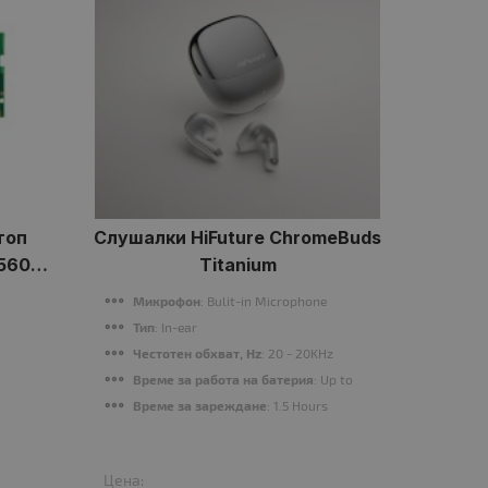
топ
Слушалки HiFuture ChromeBuds
Гейм
 5600
Titanium
GX
 1.1V
Микрофон
: Bulit-in Microphone
Ми
Тип
: In-ear
Тип
Честотен обхват, Hz
: 20 - 20KHz
Пре
Време за работа на батерия
: Up to 30 Hours
Имп
Време за зареждане
: 1.5 Hours
Чес
Цена:
Цена: