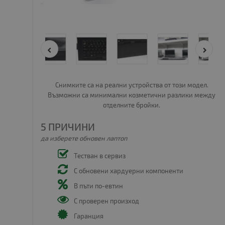
Снимките са на реални устройства от този модел.
Възможни са минимални козметични разлики между
отделните бройки.
5 ПРИЧИНИ
да изберете обновен лаптоп
Тестван в сервиз
С обновени хардуерни компоненти
В пъти по-евтин
С проверен произход
Гаранция