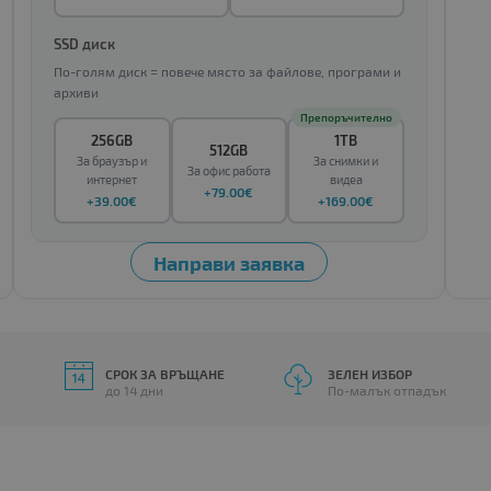
SSD диск
По-голям диск = повече място за файлове, програми и
архиви
Препоръчително
256GB
1TB
512GB
За браузър и
За снимки и
За офис работа
интернет
видеа
+79.00€
+39.00€
+169.00€
СРОК ЗА ВРЪЩАНЕ
ЗЕЛЕН ИЗБОР
до 14 дни
По-малък отпадък