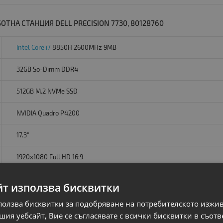
ТНА СТАНЦИЯ DELL PRECISION 7730, 80128760
Intel Core i7
8850H 2600MHz 9MB
32GB So-Dimm DDR4
512GB M.2 NVMe SSD
NVIDIA Quadro P4200
17.3"
1920x1080 Full HD 16:9
NO OD
йт използва бисквитки
USB 3.1 and USB Type-C/Thunderbolt,
ползва бисквитки за подобряване на потребителското изжи
ия уебсайт, Вие се съгласявате с всички бисквитки в съотв
Без операционна система. Добавете Windows 11 от опциите.