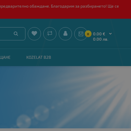
 с предварително обаждане. Благодарим за разбирането! Ще се


0.00 €
0
0.00 лв.
АЩАНЕ
KOZELAT B2B