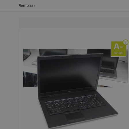
Лаптопи
?
A-
клас