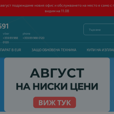
о 10 август подреждаме новия офис и обслужването на място е само
видим на 11.08
591
viber
phone
+359 89 968
+359 89 968 0120
0120
ПАРАТ В EUR
ЗАЩО ОБНОВЕНА ТЕХНИКА
КУПИ НА ИЗПЛ