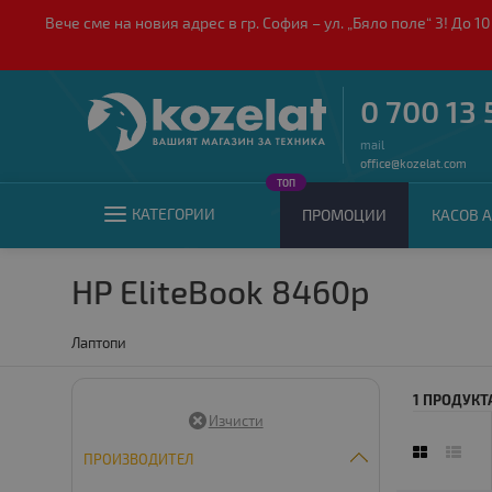
Вече сме на новия адрес в гр. София – ул. „Бяло поле“ 3! Д
0 700 13 
mail
office@kozelat.com
ТОП
КАТЕГОРИИ
ПРОМОЦИИ
КАСОВ А
HP EliteBook 8460p
Лаптопи
1 ПРОДУКТ
ПРОИЗВОДИТЕЛ