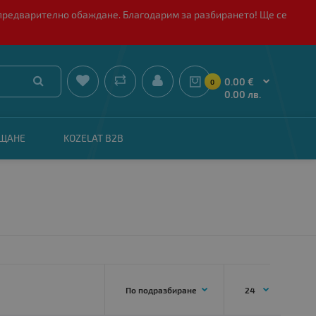
 с предварително обаждане. Благодарим за разбирането! Ще се


0.00 €
0
0.00 лв.
АЩАНЕ
KOZELAT B2B