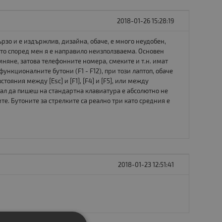
2018-01-26 15:28:19
рзо и е издържлив, дизайна, обаче, е много неудобен,
ето според мен я е направило неизползваема. Основен
мняне, затова телефонните номера, смеките и т.н. имат
ункционалните бутони (F1 - F12), при този лаптоп, обаче
ояния между [Esc] и [F1], [F4] и [F5], или между
икнал да пишеш на стандартна клавиатура е абсолютно не
те. Бутоните за стрелките са реално три като средния е
2018-01-23 12:51:41