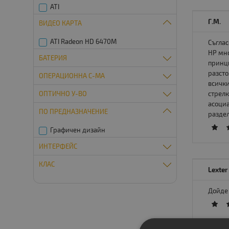
ATI
Г.М.
ВИДЕО КАРТА
ATI Radeon HD 6470M
Съглас
НР мно
БАТЕРИЯ
принци
разсто
ОПЕРАЦИОННА С-МА
Без батерия
всички
ОПТИЧНО У-ВО
стрелк
Без операционна система
асоциа
ПO ПРЕДНАЗНАЧЕНИE
Slim DVD-RW
раздел
Графичен дизайн
ИНТЕРФЕЙС
КЛАС
DisplayPort
Lexter
USB 3.0
A- клас
Дойде 