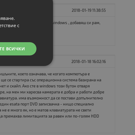
2018-01-19 11:38:55
вяване.
ко години. Иначе слагаш си windows , добавяш си рам,
етствие с
ТЕ ВСИЧКИ
2018-01-18 16:02:16
шъните, което означава, че когато компютъра е
 ще се стартира със операционна система базирана на
т и скайп. Ако сте в windows този бутон отваря
е, на мен ми харесва камерата е добра и работи добре
авиатура. има възможност да се постави допълнително
и един esata порт DVD записвачка - нищо специално
 не е много як, но е матов клавиатурата не свети
 да премахва лимитацията за равен или по-голям HDD