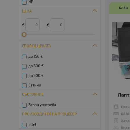
HP
КЛАС
ЦЕНА
€
–
€
СПОРЕД ЦЕНАТА
до 150 €
до 300 €
до 500 €
Евтини
СЪСТОЯНИЕ
Лапт
Втора употреба
Проц
RAM 
ПРОИЗВОДИТЕЛ НА ПРОЦЕСОР
Хард
Intel
Виде