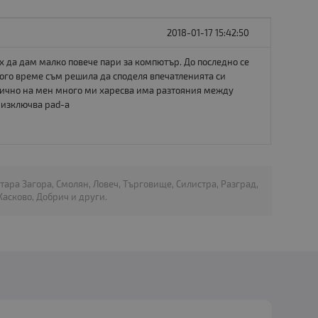
2018-01-17 15:42:50
их да дам малко повече пари за компютър. До последно се
ного време съм решила да споделя впечатленията си
 лично на мен много ми харесва има разтояния между
е изключва pad-а
Стара Загора, Смолян, Ловеч, Търговище, Силистра, Разград,
асково, Добрич и други.