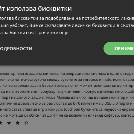
йт използва бисквитки
ter
ползва бисквитки за подобряване на потребителското изжи
то е, че е направен по военни стандарти, обаче е стара машина на някол
ия уебсайт, Вие се съгласявате с всички бисквитки в съотв
ш си драйверите и имаш доста готин лаптоп за около 400 лв.
а за Бисквитки.
Прочетете още
ПОДРОБНОСТИ
ПРИЕМЕ
ол
омпютър има вградена минимална операционна система в един от парти
ен, ако натиснеш бутона между бутоните за wireless и mute, компютъра
, която зарежда адски бързо и имаш почти моментален достъп до интерне
ец на алтернативния браузър. алуминиевия корпус изглежда много добр
 порт на дъното, защо е плюс? Можеш да включиш външен монитор и кл
оптичния драйв лесно се разглобява до 8 гб памет има 3 USB 3.0 порта 
нието става става за игри минуси: touchpad бутоните са неудобни екрана
о не мога да си обясня защо НР не са включили някакъв софтуер, който