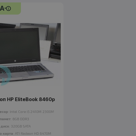
A-
A-
клас
Лаптоп HP EliteBook 8460p
86.00 €
оп HP EliteBook 8460p
есор
: Intel Core i5 2410M 2300Mhz 3MB
памет
: 8GB DDR3
 диск
: 320GB SATA
о карта
: ATI Radeon HD 6470M