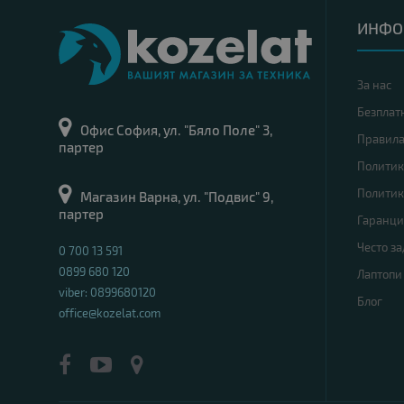
ИНФО
За нас
Безплат
Офис София, ул. "Бяло Поле" 3,
Правил
партер
Политик
Политик
Магазин Варна, ул. "Подвис" 9,
партер
Гаранци
Често з
0 700 13 591
0899 680 120
Лаптопи
viber: 0899680120
Блог
office@kozelat.com