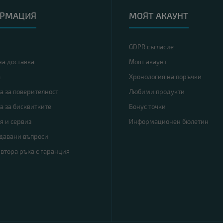
РМАЦИЯ
МОЯТ АКАУНТ
GDPR съгласие
на доставка
Моят акаунт
а
Хронология на поръчки
а за поверителност
Любими продукти
а за бисквитките
Бонус точки
я и сервиз
Информационен бюлетин
адавани въпроси
 втора ръка с гаранция