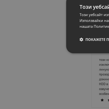
Този уебса
Jl_mas
Този уебсайт из
Готино
Използвайки наш
оправя
нашата Политик
ПОКАЖЕТЕ 
апост
този к
изключ
линукс
прозор
докинг
HDD в 
озвуче
особен