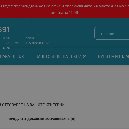
о 10 август подреждаме новия офис и обслужването на място е само
видим на 11.08
591
viber
phone
+359 89 968
+359 89 968 0120
0120
ПАРАТ В EUR
ЗАЩО ОБНОВЕНА ТЕХНИКА
КУПИ НА ИЗПЛ
А
ОТГОВАРЯТ НА ВАШИТЕ КРИТЕРИИ
ПРОДУКТИ, ДОБАВЕНИ ЗА СРАВНЯВАНЕ: (0)