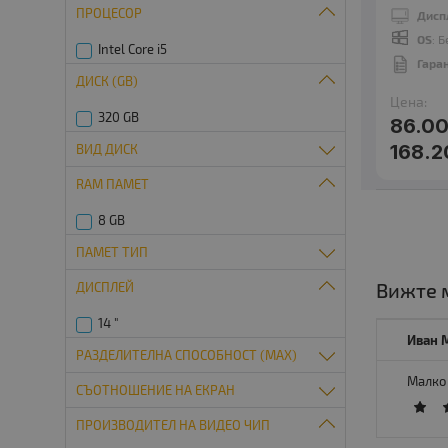
ПРОЦЕСОР
Дисп
OS
: 
Intel Core i5
Гара
ДИСК (GB)
Цена:
320 GB
86.00
168.2
ВИД ДИСК
RAM ПАМЕТ
SATA
8 GB
ПАМЕТ ТИП
Вижте м
ДИСПЛЕЙ
So-Dimm DDR3
14 "
Иван 
РАЗДЕЛИТЕЛНА СПОСОБНОСТ (MAX)
Малко 
СЪОТНОШЕНИЕ НА ЕКРАН
1600x900
ПРОИЗВОДИТЕЛ НА ВИДЕО ЧИП
16:9