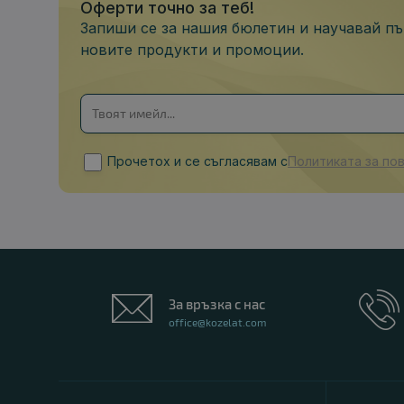
Оферти точно за теб!
Запиши се за нашия бюлетин и научавай пъ
новите продукти и промоции.
Прочетох и се съгласявам с
Политиката за по
За връзка с нас
office@kozelat.com