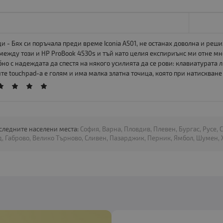
ди - Бях си поръчала преди време Iconia A501, не останах доволна и реш
между този и HP ProBook 4530s и тъй като целия експириънс ми отне м
но с надеждата да спестя на някого усилията да се рови: клавиатурата
те touchpad-а е голям и има малка златна точица, която при натискван
 следните населени места:
София, Варна, Пловдив, Плевен, Бургас, Русе, 
, Габрово, Велико Търново, Сливен, Пазарджик, Перник, Ямбол, Шумен, Х