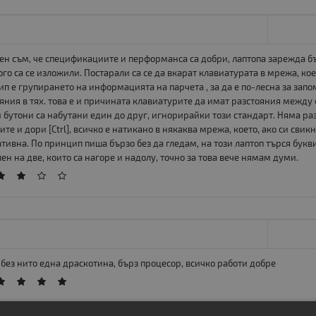
ен съм, че спецификациите и перформанса са добри, лаптопа зарежда бъ
го са се изложили. Постарали са се да вкарат клавиатурата в мрежа, ко
п е групирането на информацията на парчета , за да е по-лесна за запо
яния в тях. това е и причината клавиатурите да имат разстояния между ф
 бутони са набутани един до друг, игнорирайки този стандарт. Няма разст
ите и дори [Ctrl], всичко е натикано в някаква мрежа, което, ако си св
тивна. По принцип пиша бързо без да гледам, на този лаптоп търся букви
ен на две, които са нагоре и надолу, точно за това вече нямам думи.
без нито една драскотина, бърз процесор, всичко работи добре