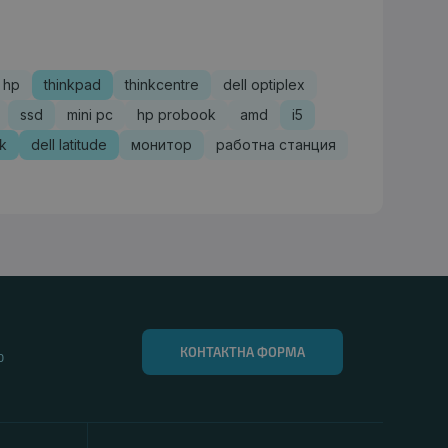
hp
thinkpad
thinkcentre
dell optiplex
ssd
mini pc
hp probook
amd
i5
sk
dell latitude
монитор
работна станция
КОНТАКТНА ФОРМА
0