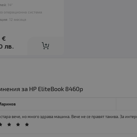
лей
: 14"
Без операционна система
нция
: 12 месеца
 €
0 лв.
нения за HP EliteBook 8460p
Маринов
стара вече, но много здрава машина. Вече не се правят такива. За интерн