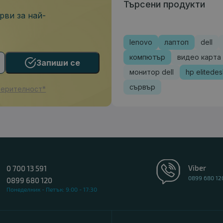
Търсени продукти
рви за най-
lenovo
лаптоп
dell
компютър
видео карта
Запиши се
монитор dell
hp elitede
сървър
верителност*
Viber
0 700 13 591
0899 680 12
0899 680 120
Понеделник - Петък: 9:00 - 17:30