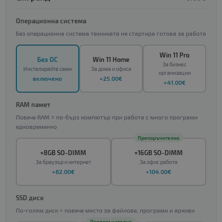
Операционна система
Без операционна система техниката не стартира готова за работа
Win 11 Pro
Без ОС
Win 11 Home
За бизнес
Инсталирайте сами
За дома и офиса
организации
включено
+25.00€
+41.00€
RAM памет
Повече RAM = по-бърз компютър при работа с много програми
едновременно
Препоръчително
+8GB SO-DIMM
+16GB SO-DIMM
За браузър и интернет
За офис работа
+62.00€
+104.00€
SSD диск
По-голям диск = повече място за файлове, програми и архиви
Препоръчително