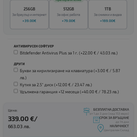
256GB
512GB
1TB
За браузър и интернет
За офис работа
За снимки и видеа
+39.00€
+79.00€
+169.00€
АНТИВИРУСЕН СОФТУЕР
Bitdefender Antivirus Plus за 1 г. (+22.00 € /
43.03 лв.
)
ДРУГИ
Букви за кирилизиране на клавиатура (+3.00 € /
5.87
лв.
)
Кутия за 2.5" диск (+12.00 € /
23.47 лв.
)
Удължена гаранция +12 месеца (+40.00 € /
78.23 лв.
)
БЕЗПЛАТНА ДОСТАВКА
Цена:
от 1 до 3 дни (над 153 евро)
339.00 €/
СРОК ЗА ВРЪЩАНЕ
до 14 дни
663.03 лв.
НАЛИЧНОСТ
Централен Склад