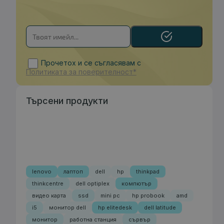
Прочетох и се съгласявам с
Политиката за поверителност*
Търсени продукти
lenovo
лаптоп
dell
hp
thinkpad
thinkcentre
dell optiplex
компютър
видео карта
ssd
mini pc
hp probook
amd
i5
монитор dell
hp elitedesk
dell latitude
монитор
работна станция
сървър