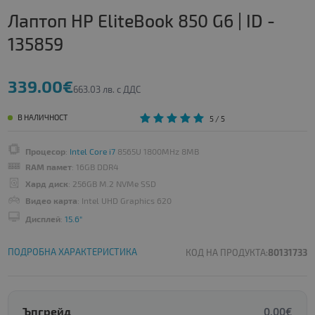
Лаптоп HP EliteBook 850 G6 | ID -
135859
339.00€
663.03 лв. с ДДС
В НАЛИЧНОСТ
5
/ 5
Процесор
:
Intel Core i7
8565U 1800MHz 8MB
RAM памет
: 16GB DDR4
Хард диск
: 256GB M.2 NVMe SSD
Видео карта
: Intel UHD Graphics 620
Дисплей
:
15.6"
ПОДРОБНА ХАРАКТЕРИСТИКА
КОД НА ПРОДУКТА:
80131733
Ъпгрейд
0.00€