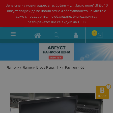
Вече сме на новия адрес в гр. София – ул. „Бяло поле“ 3! До 10
август подреждаме новия офис и обслужването на място е
само с предварително обаждане. Благодарим за
разбирането! Ще се видим на 11.08

0

Лаптопи
Лаптопи Втора Ръка
HP
Pavilion
G6
?
B
клас