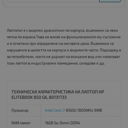
Лаптопът е с видими драскотини по корпуса, възможни са леки
петна по екрана.Това не влияе на функционалното му състояние
и е отчетено при определяне на неговата цена. Възможни са
нарушения в целостта на корпуса и видимите части. Подходящ е
за потребители, които не държат на външния вид или използват
този лаптоп в индустриални помещения, складове и др.
ТЕХНИЧЕСКА ХАРАКТЕРИСТИКА НА ЛАПТОП HP
ELITEBOOK 850 G6, 80131733
Процесор
Intel Core i7
8565U 1800MHz 8MB
RAM памет
16GB So-Dimm DDR4