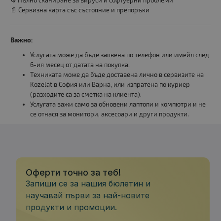
⚙️ Пълно сканиране за вируси и софтуерни проблеми
📄 Сервизна карта със състояние и препоръки
Важно:
Услугата може да бъде заявена по телефон или имейл след
6-ия месец от датата на покупка.
Техниката може да бъде доставена лично в сервизите на
Kozelat в София или Варна, или изпратена по куриер
(разходите са за сметка на клиента).
Услугата важи само за обновени лаптопи и компютри и не
се отнася за монитори, аксесоари и други продукти.
Оферти точно за теб!
Запиши се за нашия бюлетин и
научавай първи за най-новите
продукти и промоции.