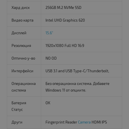
Хард диск
256GB M.2 NVMe SSD
Видео карта
Intel UHD Graphics 620
Дисплей
15.6"
Резолюция
1920x1080 Full HD 16:9
Оптично у-во
NO OD
Интерфейси
USB 3.1 and USB Type-C/Thunderbolt,
Операционна
Без операционна система. Добавете
система
Windows 11 от опциите.
Батерия
OK
Статус
Други
Fingerprint Reader
Camera
HDMI IPS