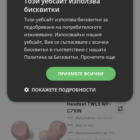
Този уебсайт използва
бисквитки
Този уебсайт използва бисквитки за
подобряване на потребителското
изживяване. Използвайки нашия
уебсайт, Вие се съгласявате с всички
Продължи
бисквитки в съответствие с нашата
Политика за Бисквитки.
Прочетете още
ПРИЕМЕТЕ ВСИЧКИ
Свързани продукти
ПОКАЖЕТЕ ПОДРОБНОСТИ
N
НОВ
Слушалки Sony
Headset TWLS WF-
C710N
Микрофон
: yes (built-in microphone)
Тип
: In-ear
Предназначен за
: Обща употреба
Честотен обхват, Hz
: 20 Hz - 20 KHz