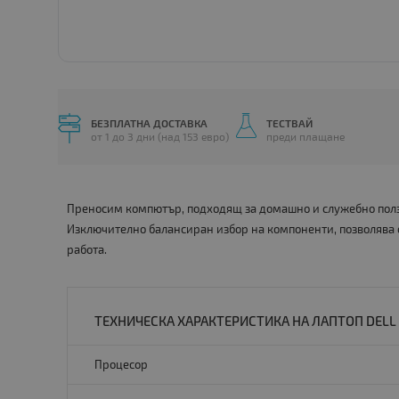
БЕЗПЛАТНА ДОСТАВКА
ТЕСТВАЙ
от 1 до 3 дни (над 153 евро)
преди плащане
Преносим компютър, подходящ за домашно и служебно ползв
Изключително балансиран избор на компоненти, позволява
работа.
ТЕХНИЧЕСКА ХАРАКТЕРИСТИКА НА ЛАПТОП DELL L
Процесор