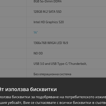
8GB So-Dimm DDR4
128GB M.2 SATA SSD
Intel HD Graphics 520
14"
1366x768 WXGA LED 16:9
NO OD
USB 3.0 and USB Type-C/Thunderbolt,
Без операционна система
OK
йт използва бисквитки
Camera
HDMI
ползва бисквитки за подобряване на потребителското изжи
ия уебсайт, Вие се съгласявате с всички бисквитки в съотв
A- клас