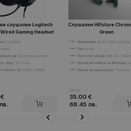
ки слушалки Logitech
Слушалки HiFuture Chro
 Wired Gaming Headset
Green
фон
: Cardioid
Микрофон
: Bulit-in Microphone
erhead
Тип
: In-ear
or Notebook
значен за
: Настолни компютри
Честотен обхват, Hz
: 20 - 20KH
нс, Ohm
: 32 Ohms
Време за работа на батерия
: 
н обхват, Hz
: 20Hz - 20KHz
Време за зареждане
: 1.5 Hours
Цена:
 €
35.00 €
лв.
68.45 лв.