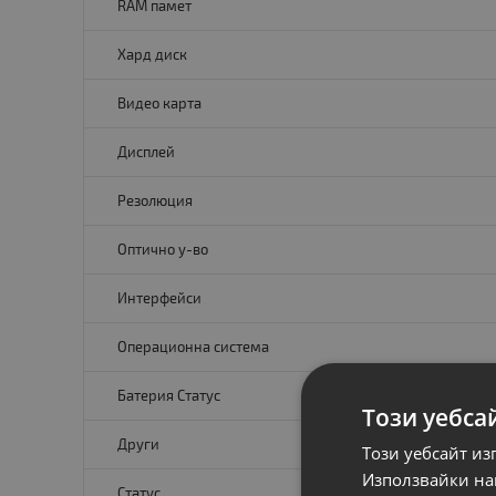
RAM памет
Хард диск
Видео карта
Дисплей
Резолюция
Оптично у-во
Интерфейси
Операционна система
Батерия Статус
Този уебса
Други
Този уебсайт из
Използвайки наш
Статус