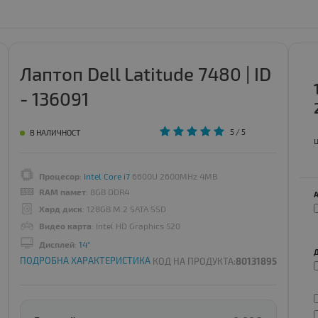
Лаптоп Dell Latitude 7480 | ID
- 136091
5
/ 5
В НАЛИЧНОСТ
Процесор
:
Intel Core i7
6600U 2600MHz 4MB
RAM памет
: 8GB DDR4
Хард диск
: 128GB M.2 SATA SSD
Видео карта
: Intel HD Graphics 520
Дисплей
:
14"
ПОДРОБНА ХАРАКТЕРИСТИКА
КОД НА ПРОДУКТА:
80131895