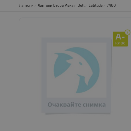
Лаптопи
Лаптопи Втора Ръка
Dell
Latitude
7480
?
A-
клас