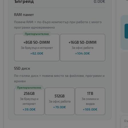
Ъпгрейд
0.00€
RAM памет
Повече RAM = по-бърз компютър при работа с много
програми едновременно
Препоръчително
+8GB SO-DIMM
+16GB SO-DIMM
За браузър и интернет
За офис работа
+62.00€
+104.00€
SSD диск
По-голям диск = повече място за файлове, програми и
архиви
Препоръчително
256GB
1TB
512GB
За браузър и
За снимки и
За офис работа
интернет
видеа
+79.00€
+39.00€
+169.00€
Бъ