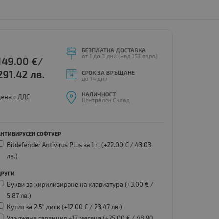
БЕЗПЛАТНА ДОСТАВКА
от 1 до 3 дни (над 153 евро)
149.00
€/
291.42 лв.
СРОК ЗА ВРЪЩАНЕ
до 14 дни
НАЛИЧНОСТ
цена с ДДС
Централен Склад
АНТИВИРУСЕН СОФТУЕР
Bitdefender Antivirus Plus за 1 г. (+22.00 € /
43.03
лв.
)
ДРУГИ
Букви за кирилизиране на клавиатура (+3.00 € /
5.87 лв.
)
Кутия за 2.5" диск (+12.00 € /
23.47 лв.
)
Удължена гаранция +12 месеца (+25.00 € /
48.90