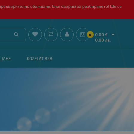
 с предварително обаждане. Благодарим за разбирането! Ще се


0.00 €
0
0.00 лв.
АЩАНЕ
KOZELAT B2B