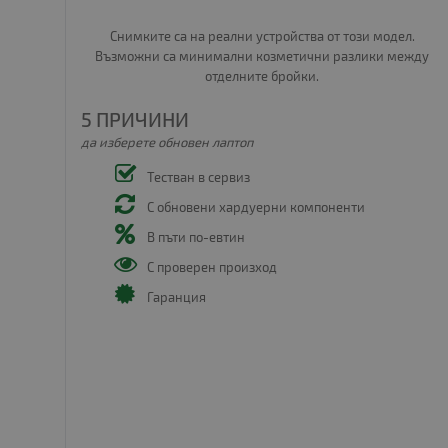
Снимките са на реални устройства от този модел.
Възможни са минимални козметични разлики между
отделните бройки.
5 ПРИЧИНИ
да изберете обновен лаптоп
Тестван в сервиз
С обновени хардуерни компоненти
В пъти по-евтин
С проверен произход
Гаранция