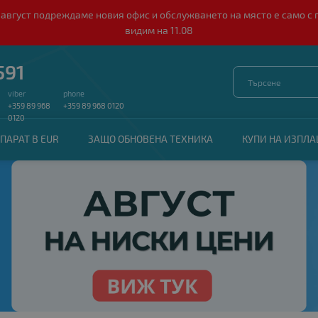
о 10 август подреждаме новия офис и обслужването на място е само
видим на 11.08
591
viber
phone
+359 89 968
+359 89 968 0120
0120
ПАРАТ В EUR
ЗАЩО ОБНОВЕНА ТЕХНИКА
КУПИ НА ИЗПЛ