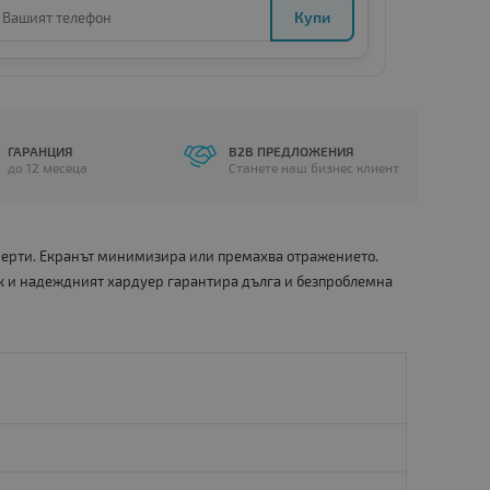
Купи
ГАРАНЦИЯ
B2B ПРЕДЛОЖЕНИЯ
до 12 месеца
Станете наш бизнес клиент
 черти. Екранът минимизира или премахва отражението.
к и надеждният хардуер гарантира дълга и безпроблемна