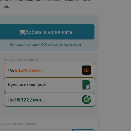
лв.
)
Добави в количката
Не ти достигат още 4.00€ за безплатна доставка
или купи на изплащане:
6.62€/мес.
13x
Купи с
13 x €12.95
Купи на изплащане.
16.12€/мес.
10x
рза поръчка по телефон: