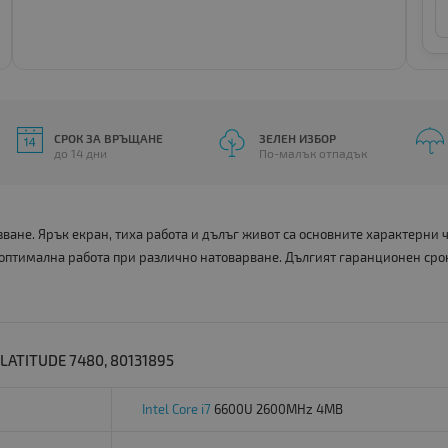
СРОК ЗА ВРЪЩАНЕ
ЗЕЛЕН ИЗБОР
до 14 дни
По-малък отпадък
ане. Ярък екран, тиха работа и дълъг живот са основните характерни
 оптимална работа при различно натоварване. Дългият гаранционен сро
ATITUDE 7480, 80131895
Intel Core i7
6600U 2600MHz 4MB