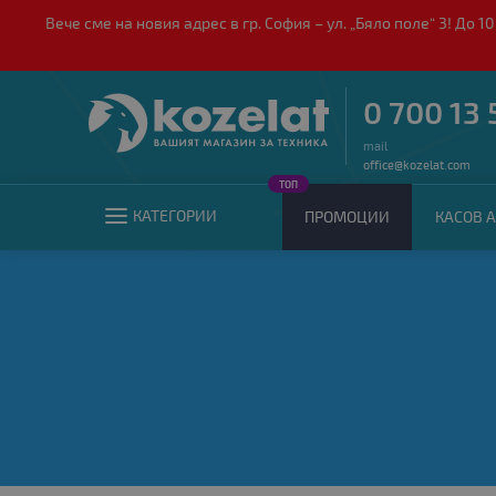
Вече сме на новия адрес в гр. София – ул. „Бяло поле“ 3! Д
0 700 13 
mail
office@kozelat.com
ТОП
КАТЕГОРИИ
ПРОМОЦИИ
КАСОВ А