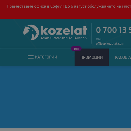
Преместваме офиса в София! До 6 август обслужването на мяст
0 700 13 
mail
office@kozelat.com
ТОП
КАТЕГОРИИ
ПРОМОЦИИ
КАСОВ А