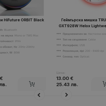
и HiFuture ORBIT Black
Геймърска мишка TR
GXT928W Helox Lightwe
th
: Bluetooth
Mouse White
Предназначен за
: Настолни к
 на звука
: Mono or TWS Mode
Тип на свързване
: Cable
тойчивост
: IPX4
Интерфейс
: USB
н обхват, Hz
: 20Hz-20KHz
Резолюция, dpi
: 200 - 6400 dpi
ощност, W
: 80W
Сензор, тип
: Optical
Цена:
 €
13.00 €
лв.
25.43 лв.