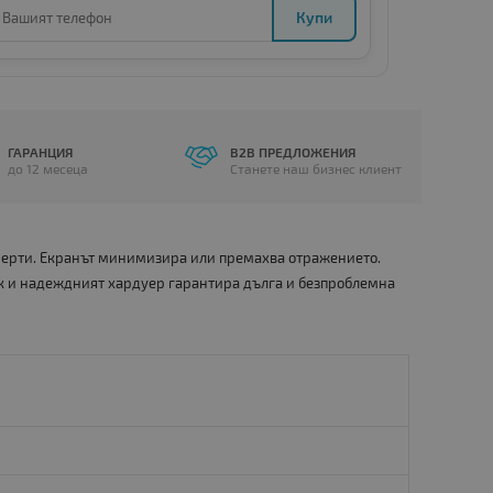
Купи
ГАРАНЦИЯ
B2B ПРЕДЛОЖЕНИЯ
до 12 месеца
Станете наш бизнес клиент
 черти. Екранът минимизира или премахва отражението.
к и надеждният хардуер гарантира дълга и безпроблемна