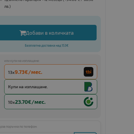
лв.
)
Добави в количката
Безплатна доставка над 153€
или купи на изплащане:
9.73€/мес.
13x
Купи с
13 x €19.04 (13 x 37.24 BGN)
Купи на изплащане.
23.70€/мес.
10x
рза поръчка по телефон: