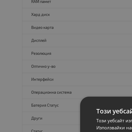
RAM памет
Хард диск
Видео карта
Дисплей
Резолюция
Оптично у-во
Интерфейси
Операционна система
Батерия Статус
Този уебса
Други
Този уебсайт из
Използвайки наш
Статус