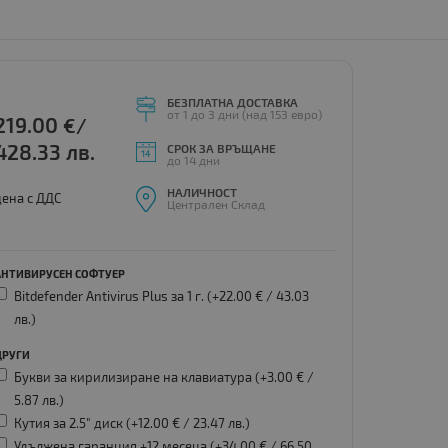
БЕЗПЛАТНА ДОСТАВКА
от 1 до 3 дни (над 153 евро)
219.00
€/
428.33 лв.
СРОК ЗА ВРЪЩАНЕ
до 14 дни
НАЛИЧНОСТ
цена с ДДС
Централен Склад
АНТИВИРУСЕН СОФТУЕР
Bitdefender Antivirus Plus за 1 г. (+22.00 € /
43.03
лв.
)
ДРУГИ
Букви за кирилизиране на клавиатура (+3.00 € /
5.87 лв.
)
Кутия за 2.5" диск (+12.00 € /
23.47 лв.
)
Удължена гаранция +12 месеца (+34.00 € /
66.50