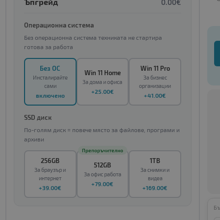
Ъпгрейд
0.00€
Операционна система
Без операционна система техниката не стартира
готова за работа
Без ОС
Win 11 Pro
Win 11 Home
Инсталирайте
За бизнес
За дома и офиса
сами
организации
+25.00€
включено
+41.00€
SSD диск
По-голям диск = повече място за файлове, програми и
архиви
Препоръчително
256GB
1TB
512GB
За браузър и
За снимки и
За офис работа
интернет
видеа
+79.00€
+39.00€
+169.00€
Бъ