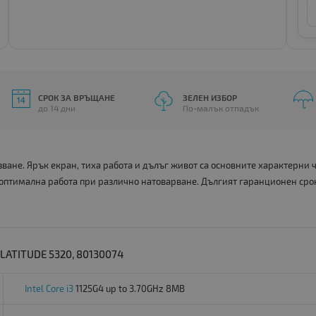
СРОК ЗА ВРЪЩАНЕ
ЗЕЛЕН ИЗБОР
до 14 дни
По-малък отпадък
ане. Ярък екран, тиха работа и дълъг живот са основните характерни
 оптимална работа при различно натоварване. Дългият гаранционен сро
ATITUDE 5320, 80130074
Intel Core i3
1125G4 up to 3.70GHz 8MB