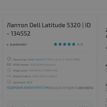
Лаптоп Dell Latitude 5320 | ID
- 134552
5
/ 5
В НАЛИЧНОСТ
Процесор
:
Intel Core i3
1125G4 up to 3.70GHz 8MB
RAM памет
: 8GB DDR4 Onboard
Хард диск
: 256GB M.2 NVMe SSD
Видео карта
: Intel UHD Graphics
Дисплей
:
13.3"
ПОДРОБНА ХАРАКТЕРИСТИКА
КОД НА ПРОДУКТА:
80130074