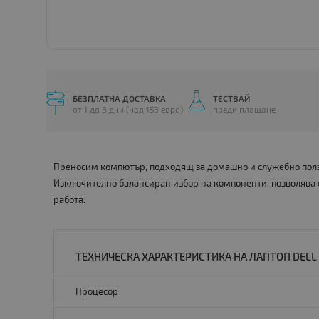
БЕЗПЛАТНА ДОСТАВКА
ТЕСТВАЙ
от 1 до 3 дни (над 153 евро)
преди плащане
Преносим компютър, подходящ за домашно и служебно ползв
Изключително балансиран избор на компоненти, позволява
работа.
ТЕХНИЧЕСКА ХАРАКТЕРИСТИКА НА ЛАПТОП DELL L
Процесор