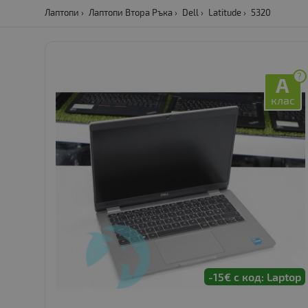
Лаптопи
Лаптопи Втора Ръка
Dell
Latitude
5320
?
A
клас
-15€ с код: Laptop