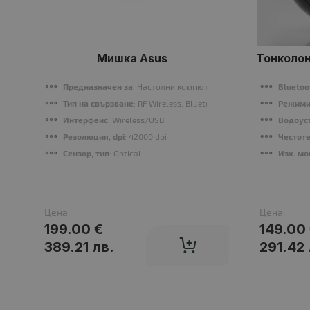
Мишка Asus
Тонколон
Предназначен за
: Настолни компютри
Bluetoo
Тип на свързване
: RF Wireless, Bluetooth
Режими
Интерфейс
: Wireless/USB
Водоус
Резолюция, dpi
: 42000 dpi
Честоте
Сензор, тип
: Optical
Изх. м
Цена:
Цена:
199.00 €
149.00
389.21 лв.
291.42 