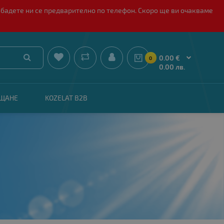
обадете ни се предварително по телефон. Скоро ще ви очакваме


0.00 €
0
0.00 лв.
АЩАНЕ
KOZELAT B2B