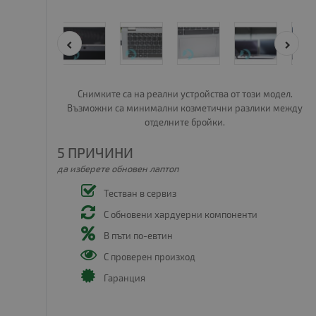
Снимките са на реални устройства от този модел.
Възможни са минимални козметични разлики между
отделните бройки.
5 ПРИЧИНИ
да изберете обновен лаптоп
Тестван в сервиз
С обновени хардуерни компоненти
В пъти по-евтин
С проверен произход
Гаранция