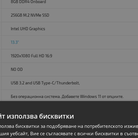
8GB DDR4 Onboard
256GB M.2 NVMe SSD
Intel UHD Graphics
13.3"
1920x1080 Full HD 16:9
NO OD
USB 3.2 and USB Type-C/Thunderbolt,
Без операционна система. Добавете Windows 11 от опциите.
OK
йт използва бисквитки
Camera
HDMI IPS
ползва бисквитки за подобряване на потребителското изжи
ия уебсайт, Вие се съгласявате с всички бисквитки в съотв
A клас