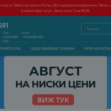
о (на ул. Майстор Алекси Рилец 38) е временно ограничено. Моля, 
в новия офис на ул. „Бяло поле“ 3 на 06.08
591
viber
phone
+359 89 968
+359 89 968 0120
0120
ПАРАТ В EUR
ЗАЩО ОБНОВЕНА ТЕХНИКА
КУПИ НА ИЗПЛ