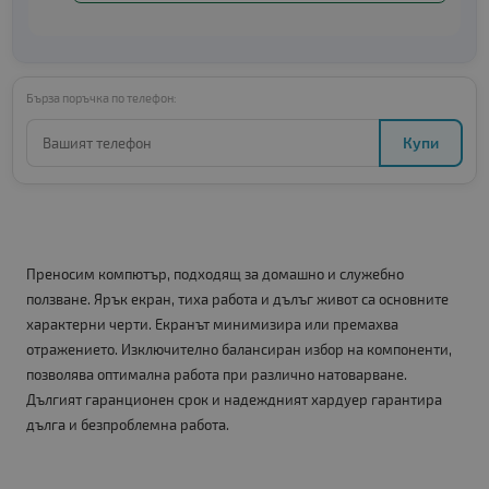
Бърза поръчка по телефон:
Купи
Преносим компютър, подходящ за домашно и служебно
ползване. Ярък екран, тиха работа и дълъг живот са основните
характерни черти. Екранът минимизира или премахва
отражението. Изключително балансиран избор на компоненти,
позволява оптимална работа при различно натоварване.
Дългият гаранционен срок и надеждният хардуер гарантира
дълга и безпроблемна работа.