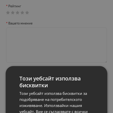
Рейтинг
Вашето мнение
Този уебсайт използва
Продължи
бисквитки
Този уебсайт използва бисквитки за
подобряване на потребителското
Свързани продукти
изживяване. Използвайки нашия
уебсайт, Вие се съгласявате с всички