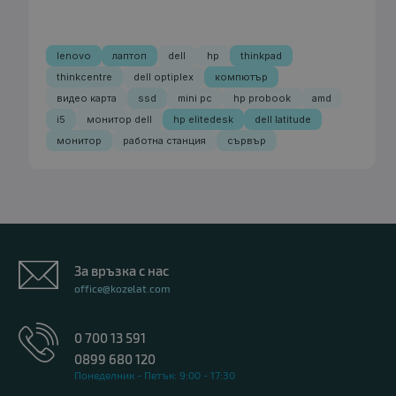
lenovo
лаптоп
dell
hp
thinkpad
thinkcentre
dell optiplex
компютър
видео карта
ssd
mini pc
hp probook
amd
i5
монитор dell
hp elitedesk
dell latitude
монитор
работна станция
сървър
За връзка с нас
office@kozelat.com
0 700 13 591
0899 680 120
Понеделник - Петък: 9:00 - 17:30