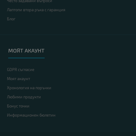
Често задавани въпроси
Лаптопи втора ръка с гаранция
Блог
МОЯТ АКАУНТ
GDPR съгласие
Моят акаунт
Хронология на поръчки
Любими продукти
Бонус точки
Информационен бюлетин