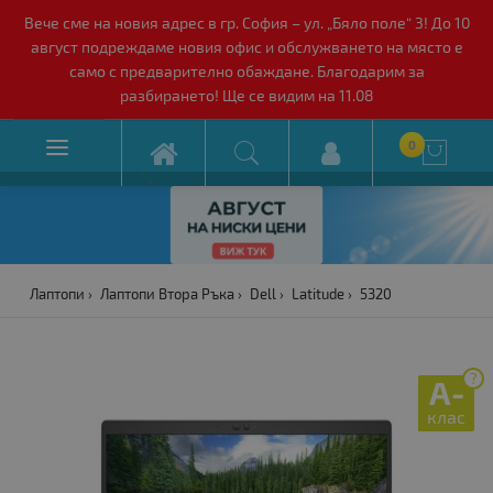
Вече сме на новия адрес в гр. София – ул. „Бяло поле“ 3! До 10
август подреждаме новия офис и обслужването на място е
само с предварително обаждане. Благодарим за
разбирането! Ще се видим на 11.08

0

Лаптопи
Лаптопи Втора Ръка
Dell
Latitude
5320
?
A-
клас