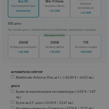
Без ОС
Win 11 Home
За бизнес
Инсталирайте сами
За дома и офиса
организации
включено
+25.00€
+41.00€
SSD диск
По-голям диск = повече място за файлове, програми и архиви
Препоръчително
256GB
512GB
1TB
За браузър и интернет
За офис работа
За снимки и видеа
+39.00€
+79.00€
+169.00€
АНТИВИРУСЕН СОФТУЕР
Bitdefender Antivirus Plus за 1 г. (+22.00 € /
43.03 лв.
)
ДРУГИ
Букви за кирилизиране на клавиатура (+3.00 € /
5.87
лв.
)
Кутия за 2.5" диск (+12.00 € /
23.47 лв.
)
Удължена гаранция +12 месеца (+37.00 € /
72.37 лв.
)