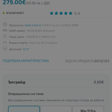
279.00€
545.68 лв. с ДДС
В НАЛИЧНОСТ
5
/ 5
Процесор
:
Intel Core i5
1135G7 up to 4.20GHz 8MB
RAM памет
: 16GB DDR4 Onboard
Хард диск
: 256GB M.2 NVMe SSD
Видео карта
: Intel Iris Xe Graphics
Дисплей
:
13.3"
ПОДРОБНА ХАРАКТЕРИСТИКА
КОД НА ПРОДУКТА:
80132325
Ъпгрейд
0.00€
Операционна система
Без операционна система техниката не стартира готова за работа
Win 11 Pro