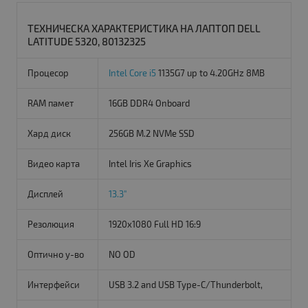
ТЕХНИЧЕСКА ХАРАКТЕРИСТИКА НА ЛАПТОП DELL
LATITUDE 5320, 80132325
Процесор
Intel Core i5
1135G7 up to 4.20GHz 8MB
RAM памет
16GB DDR4 Onboard
Хард диск
256GB M.2 NVMe SSD
Видео карта
Intel Iris Xe Graphics
Дисплей
13.3"
Резолюция
1920x1080 Full HD 16:9
Оптично у-во
NO OD
Интерфейси
USB 3.2 and USB Type-C/Thunderbolt,