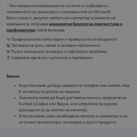
* Инсталираната операционна система е съобразена с
поколението на процесора и изискванията на Microsoft.
Всеки клиент, закупил лаптоп или компютър в рамките на
кампанията, получава
еднократна безплатна диагностика и
профилактика
, която включва:
🔧 Професионално почистване и проверка на охлаждането
💻 Тестване на диск, памет и основни компоненти
⚙️ Пълно сканиране за вируси и софтуерни проблеми
📄 Сервизна карта със състояние и препоръки
Важно:
Услугата може да бъде заявена по телефон или имейл след
6-ия месец от датата на покупка.
Техниката може да бъде доставена лично в сервизите на
Kozelat в София или Варна, или изпратена по куриер
(разходите са за сметка на клиента).
Услугата важи само за обновени лаптопи и компютри и не
се отнася за монитори, аксесоари и други продукти.