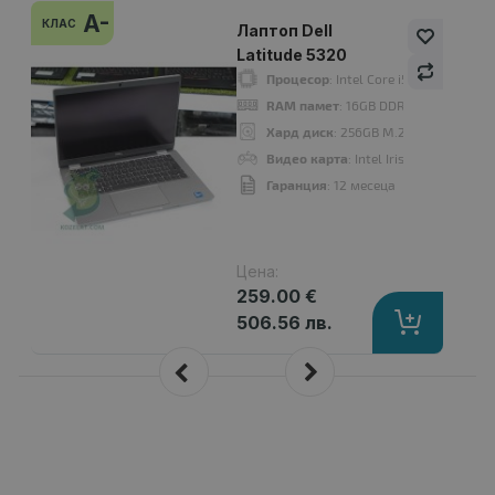
A-
КЛАС
Лаптоп Dell
Latitude 5320
Процесор
: Intel Core i5, 1145G7 26
RAM памет
: 16GB DDR4 Onboard
Хард диск
: 256GB M.2 NVMe SSD
Видео карта
: Intel Iris Xe Graphics
Гаранция
: 12 месеца
Цена:
259.00 €
506.56 лв.