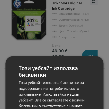
Tri-color Original
Ink Cartridge
Брой страници
: ~330 pages
Съвместимост
: HP DeskJet 1110 Prin
Други
: Dye-based
Цвят
: Tri-color (Cyan, Magenta, Yell
Статус
: Нов
Цена:
46.00 €
89.97 лв.
Този уебсайт използва
бисквитки
Този уебсайт използва бисквитки за
Подобни продукти
подобряване на потребителското
изживяване. Използвайки нашия
N
НОВ
уебсайт, Вие се съгласявате с всички
Консуматив Xerox
бисквитки в съответствие с нашата
Standard toner