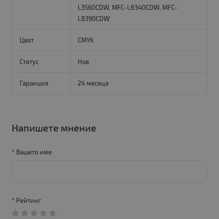
L3560CDW, MFC-L8340CDW, MFC-
L8390CDW
Цвят
CMYK
Статус
Нов
Гаранция
24 месеца
Напишете мнение
Вашето име
Рейтинг