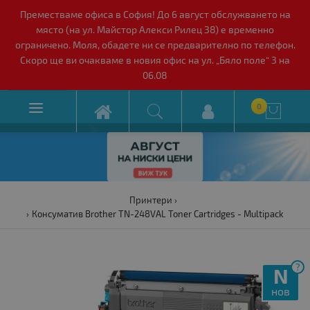
Преместваме офиса в София! До 6 август обслужването на
място (на ул. Майстор Алекси Рилец 38) е временно
ограничено. Моля, обадете ни се предварително по телефон.
Скоро ще ви очакваме в новия офис на ул. „Бяло поле“ 3 на
06.08

0

Принтери
Консуматив Brother TN-248VAL Toner Cartridges - Multipack
?
N
нов