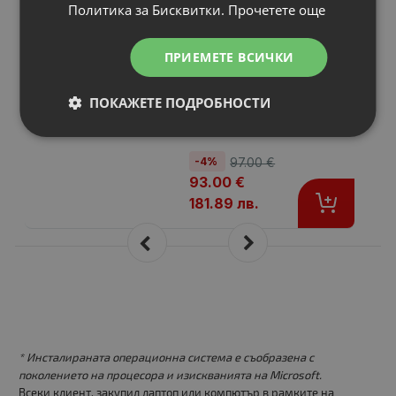
Политика за Бисквитки.
Прочетете още
Yellow 2000 pages
C310/C315
Брой страници
: Up to 2 000 pages
ПРИЕМЕТЕ ВСИЧКИ
Съвместимост
: Xerox C310/C315
Цвят
: Yellow
ПОКАЖЕТЕ ПОДРОБНОСТИ
Статус
: Нов
-4%
97.00 €
93.00 €
181.89 лв.
* Инсталираната операционна система е съобразена с
поколението на процесора и изискванията на Microsoft.
Всеки клиент, закупил лаптоп или компютър в рамките на