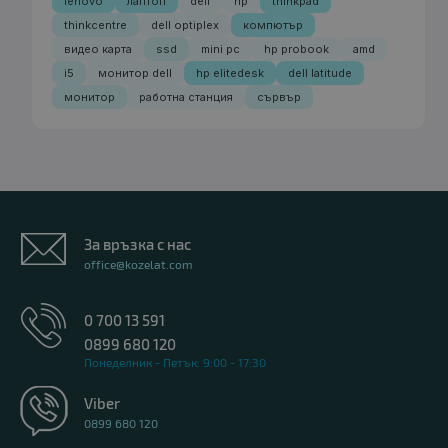
lenovo
лаптоп
dell
hp
thinkpad
thinkcentre
dell optiplex
компютър
видео карта
ssd
mini pc
hp probook
amd
i5
монитор dell
hp elitedesk
dell latitude
монитор
работна станция
сървър
За връзка с нас
office@kozelat.com
0 700 13 591
0899 680 120
Понеделник - Петък: 9:00 - 17:30
Viber
0899 680 120