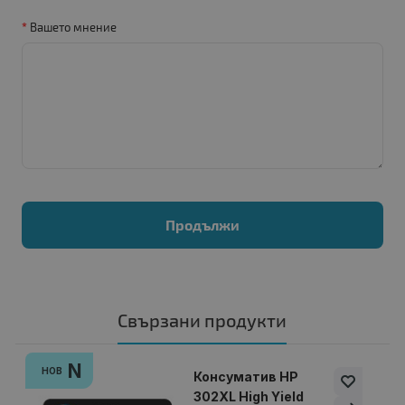
Вашето мнение
Продължи
Свързани продукти
N
НОВ
Консуматив HP
302XL High Yield