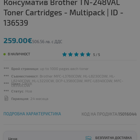
Консуматив Brother TN-248VAL
Toner Cartridges - Multipack | ID -
136539
259.00€
506.56 лв. с ДДС
В НАЛИЧНОСТ
5
/ 5
Брой страници
: up to 1000 pages each toner
Съвместимост
: Brother MFC-L3760CDW, HL-L8230CDW, HL-
L8240CDW, HL-L3220CW, DCP-L3560CDW, MFC-L8340CDW, MFC-
Цвят
: CMYK
L8390CDW
Статус
: Нов
Гаранция
: 24 месеца
ПОДРОБНА ХАРАКТЕРИСТИКА
КОД НА ПРОДУКТА:
15016044
БЕЗПЛАТНА ДОСТАВКА
Цена: