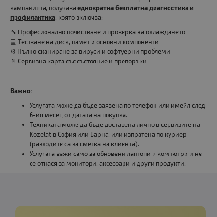
кампанията, получава
еднократна безплатна диагностика и
профилактика
, която включва:
🔧 Професионално почистване и проверка на охлаждането
💻 Тестване на диск, памет и основни компоненти
⚙️ Пълно сканиране за вируси и софтуерни проблеми
📄 Сервизна карта със състояние и препоръки
Важно:
Услугата може да бъде заявена по телефон или имейл след
6-ия месец от датата на покупка.
Техниката може да бъде доставена лично в сервизите на
Kozelat в София или Варна, или изпратена по куриер
(разходите са за сметка на клиента).
Услугата важи само за обновени лаптопи и компютри и не
се отнася за монитори, аксесоари и други продукти.