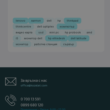
lenovo
лаптоп
dell
hp
thinkpad
thinkcentre
dell optiplex
компютър
видео карта
ssd
mini pc
hp probook
amd
i5
монитор dell
hp elitedesk
dell latitude
монитор
работна станция
сървър
За връзка с нас
office@kozelat.com
0 700 13 591
0899 680 120
Понеделник - Петък: 9:00 - 17:30