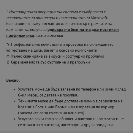
* Инсталираната операционна система е съобразена с
поколението на процесора и изискванията на Microsoft.
Всеки клиент, закупил лаптоп или компютър в рамките на
кампанията, получава
еднократна безплатна диагностика и
профилактика
, която включва:
🔧 Професионално почистване и проверка на охлаждането
💻 Тестване на диск, памет и основни компоненти
⚙️ Пълно сканиране за вируси и софтуерни проблеми
📄 Сервизна карта със състояние и препоръки
Важно:
Услугата може да бъде заявена по телефон или имейл след
6-ия месец от датата на покупка.
Техниката може да бъде доставена лично в сервизите на
Kozelat в София или Варна, или изпратена по куриер
(разходите са за сметка на клиента).
Услугата важи само за обновени лаптопи и компютри и не
се отнася за монитори, аксесоари и други продукти.