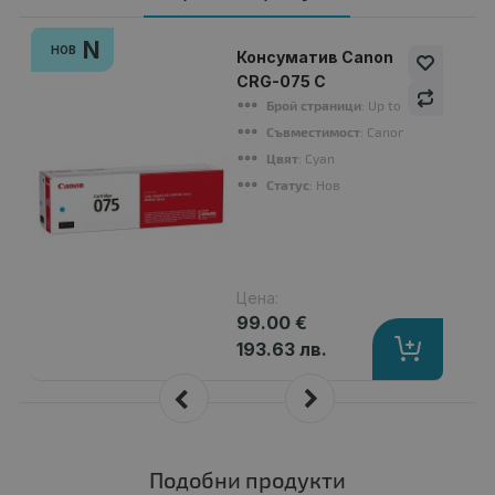
N
НОВ
Консуматив Canon
CRG-075 C
Брой страници
: Up to 1 300 pages (I
Съвместимост
: Canon imageCLASS L
Цвят
: Cyan
Статус
: Нов
Цена:
99.00 €
193.63 лв.
Подобни продукти