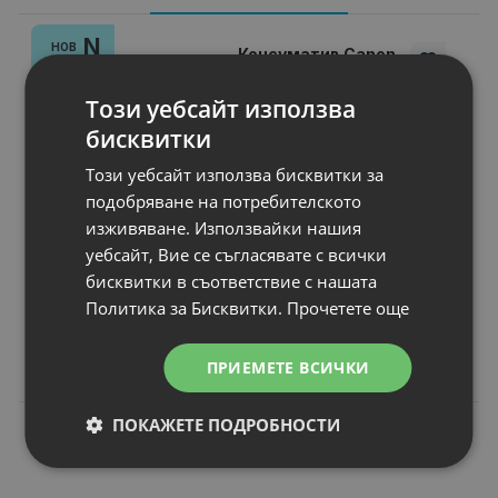
N
НОВ
Консуматив Canon
GI-41S M
Този уебсайт използва
Брой страници
: Up to 4 400 pages
Обем, ml
: 40 ml
бисквитки
Съвместимост
: Canon PIXMA G1420,
Този уебсайт използва бисквитки за
Цвят
: Magenta
подобряване на потребителското
Статус
: Нов
изживяване. Използвайки нашия
уебсайт, Вие се съгласявате с всички
бисквитки в съответствие с нашата
Цена:
Политика за Бисквитки.
Прочетете още
6.00 €
11.73 лв.
ПРИЕМЕТЕ ВСИЧКИ
ПОКАЖЕТЕ ПОДРОБНОСТИ