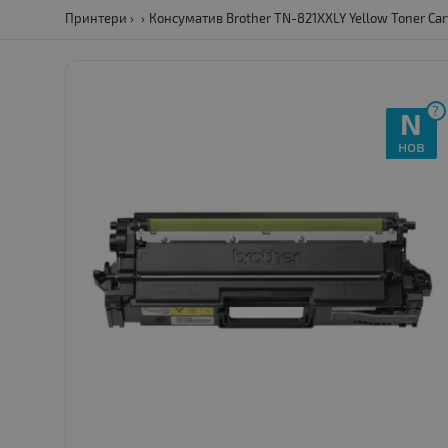
Принтери
Консуматив Brother TN-821XXLY Yellow Toner Cart
?
N
нов