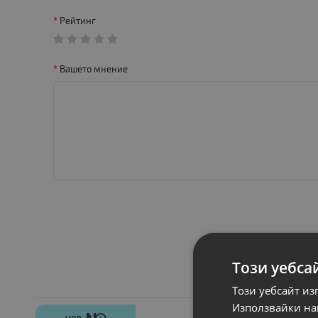
Рейтинг
Вашето мнение
Този уебса
Този уебсайт из
Използвайки наш