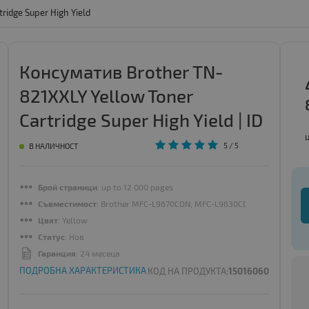
ridge Super High Yield
Консуматив Brother TN-
821XXLY Yellow Toner
Cartridge Super High Yield | ID
- 136555
5
/ 5
В НАЛИЧНОСТ
Брой страници
: up to 12 000 pages
Съвместимост
: Brother MFC-L9670CDN, MFC-L9630CDN, HL-L9430CDN
Цвят
: Yellow
Статус
: Нов
Гаранция
: 24 месеца
ПОДРОБНА ХАРАКТЕРИСТИКА
КОД НА ПРОДУКТА:
15016060