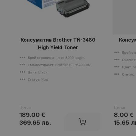
Консуматив Brother TN-3480
Консум
High Yield Toner
Брой с
Брой страници
: up to 8000 pages
Съвмес
Съвместимост
: Brother HL-L6400DW
Цвят
: 
Цвят
: Black
Статус
:
Статус
: Нов
Цена:
Цена:
189.00 €
8.00 €
369.65 лв.
15.65 л