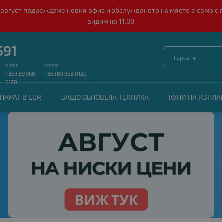
о 10 август подреждаме новия офис и обслужването на място е само
видим на 11.08
591
viber
phone
+359 89 968
+359 89 968 0120
0120
ПАРАТ В EUR
ЗАЩО ОБНОВЕНА ТЕХНИКА
КУПИ НА ИЗПЛ