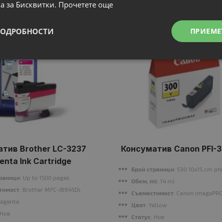
N
N
НОВ
а за Бисквитки.
Прочетете още
ПОДРОБНОСТИ
ПРИЕМЕ
тив Brother LC-3237
Консуматив Canon PFI-
nta Ink Cartridge
Брой страници
: 530 10x15 cm p
траници
: Up to 1500 pages
Обем, ml
: 14 ml
 CW-C6500Ae, CW-C6500Pe
тимост
: Brother MFC-J6945DW/MFC-J6947DW/MFC-J5945DW/HL-J6000DW/HL-J
Съвместимост
: Canon imagePR
Magenta
Цвят
: Yellow
 Нов
Статус
: Нов