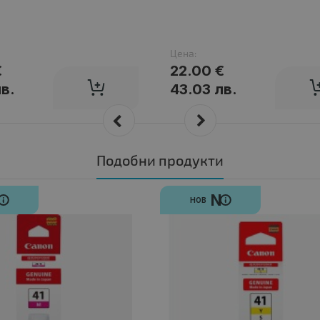
Цена:
€
22.00 €
лв.
43.03 лв.
Подобни продукти
N
N
НОВ