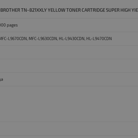
ROTHER TN-821XXLY YELLOW TONER CARTRIDGE SUPER HIGH YIE
 000 pages
 MFC-L9670CDN, MFC-L9630CDN, HL-L9430CDN, HL-L9470CDN
ца