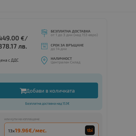
БЕЗПЛАТНА ДОСТАВКА
от 1 до 3 дни (над 153 евро)
449.00
€/
878.17 лв.
СРОК ЗА ВРЪЩАНЕ
до 14 дни
НАЛИЧНОСТ
цена с ДДС
Централен Склад
, HL-L9470CDN
Добави в количката
Безплатна доставка над 153€
или купи на изплащане:
19.96€/мес.
13x