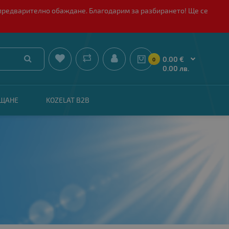
 с предварително обаждане. Благодарим за разбирането! Ще се


0.00 €
0
0.00 лв.
АЩАНЕ
KOZELAT B2B