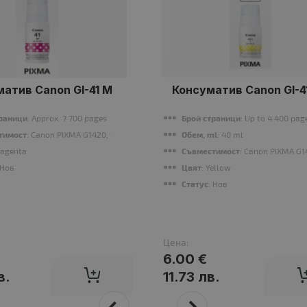
атив Canon GI-41 M
Консуматив Canon GI-4
траници
: Approx. 7 700 pages
Брой страници
: Up to 4 400 pag
тимост
: Canon PIXMA G1420, G2420, G2460, G3420, G3460
Обем, ml
: 40 ml
Magenta
Съвместимост
: Canon PIXMA G1
 Нов
Цвят
: Yellow
Статус
: Нов
Цена:
6.00 €
в.
11.73 лв.