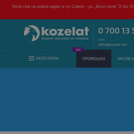
Вече сме на новия адрес в гр. София – ул. „Бяло поле“ 3! Д
0 700 13 
mail
office@kozelat.com
ТОП
КАТЕГОРИИ
ПРОМОЦИИ
КАСОВ А