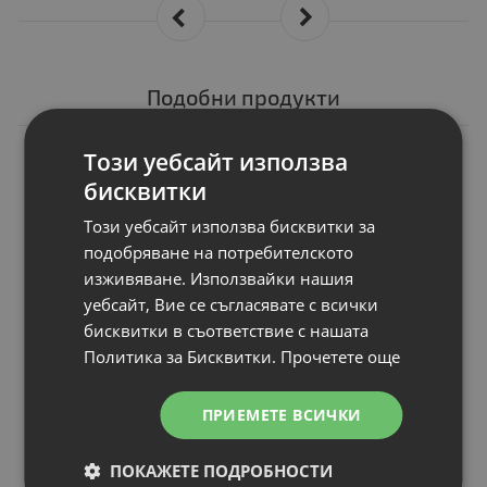
Подобни продукти
N
Този уебсайт използва
НОВ
Консуматив Canon
бисквитки
CRG-075 M
Брой страници
: Up to 1 300 pages (I
Този уебсайт използва бисквитки за
Съвместимост
: Canon imageCLASS L
подобряване на потребителското
Цвят
: Magenta
изживяване. Използвайки нашия
Статус
: Нов
уебсайт, Вие се съгласявате с всички
бисквитки в съответствие с нашата
Политика за Бисквитки.
Прочетете още
Цена:
ПРИЕМЕТЕ ВСИЧКИ
99.00 €
193.63 лв.
ПОКАЖЕТЕ ПОДРОБНОСТИ