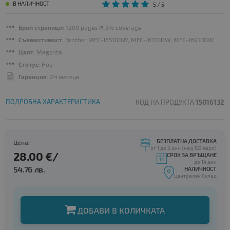
В НАЛИЧНОСТ
5
/ 5
Брой страници
: 1200 pages @ 5% coverage
Съвместимост
: Brother MFC-J6510DW, MFC-J6710DW, MFC-J6910DW
Цвят
: Magenta
Статус
: Нов
Гаранция
: 24 месеца
ПОДРОБНА ХАРАКТЕРИСТИКА
КОД НА ПРОДУКТА:
15016132
БЕЗПЛАТНА ДОСТАВКА
Цена:
от 1 до 3 дни (над 153 евро)
28.00 €/
СРОК ЗА ВРЪЩАНЕ
до 14 дни
54.76 лв.
НАЛИЧНОСТ
Централен Склад
ДОБАВИ В КОЛИЧКАТА