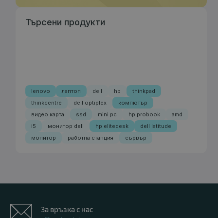
Търсени продукти
lenovo
лаптоп
dell
hp
thinkpad
thinkcentre
dell optiplex
компютър
видео карта
ssd
mini pc
hp probook
amd
i5
монитор dell
hp elitedesk
dell latitude
монитор
работна станция
сървър
За връзка с нас