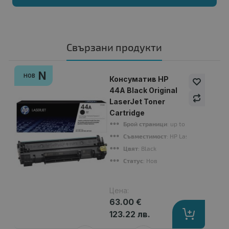
Свързани продукти
N
НОВ
Консуматив HP
44A Black Original
LaserJet Toner
Cartridge
Брой страници
: up to 1000 pages
Съвместимост
: HP LaserJet Pro M1
Цвят
: Black
Статус
: Нов
Цена:
63.00 €
123.22 лв.