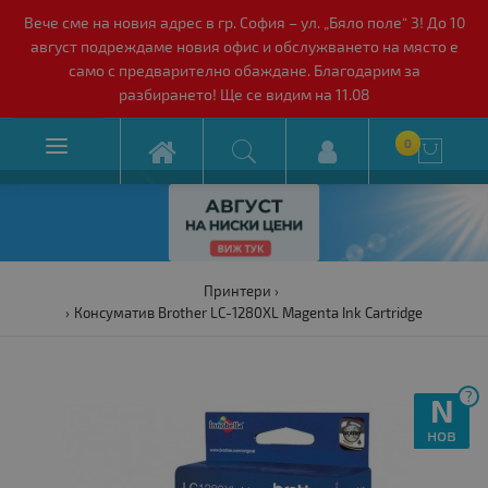
Вече сме на новия адрес в гр. София – ул. „Бяло поле“ 3! До 10
август подреждаме новия офис и обслужването на място е
само с предварително обаждане. Благодарим за
разбирането! Ще се видим на 11.08

0

Принтери
Консуматив Brother LC-1280XL Magenta Ink Cartridge
?
N
нов