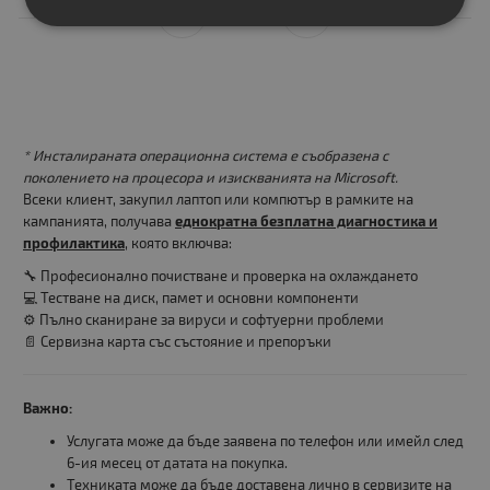
* Инсталираната операционна система е съобразена с
поколението на процесора и изискванията на Microsoft.
Всеки клиент, закупил лаптоп или компютър в рамките на
кампанията, получава
еднократна безплатна диагностика и
профилактика
, която включва:
🔧 Професионално почистване и проверка на охлаждането
💻 Тестване на диск, памет и основни компоненти
⚙️ Пълно сканиране за вируси и софтуерни проблеми
📄 Сервизна карта със състояние и препоръки
Важно:
Услугата може да бъде заявена по телефон или имейл след
6-ия месец от датата на покупка.
Техниката може да бъде доставена лично в сервизите на