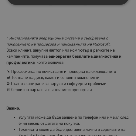
* Инсталираната операционна система е съобразена с
поколението на процесора и изискванията на Microsoft.
Всеки клиент, закупил лаптоп или компютър в рамките на
кампанията, получава
еднократна безплатна диагностика и
профилактика
, която включва:
🔧 Професионално почистване и проверка на охлаждането
💻 Тестване на диск, памет и основни компоненти
⚙️ Пълно сканиране за вируси и софтуерни проблеми
📄 Сервизна карта със състояние и препоръки
Важно:
Услугата може да бъде заявена по телефон или имейл след
6-ия месец от датата на покупка.
Техниката може да бъде доставена лично в сервизите на
Kozelat в София или Варна, или изпратена по куриер