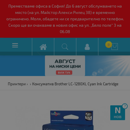
Преместваме офиса в София! До 6 август обслужването на
място (на ул. Майстор Алекси Рилец 38) е временно
ограничено. Моля, обадете ни се предварително по телефон.
Скоро ще ви очакваме в новия офис на ул. „Бяло поле“ 3 на
06.08

0

Принтери
Консуматив Brother LC-1280XL Cyan Ink Cartridge
?
N
нов