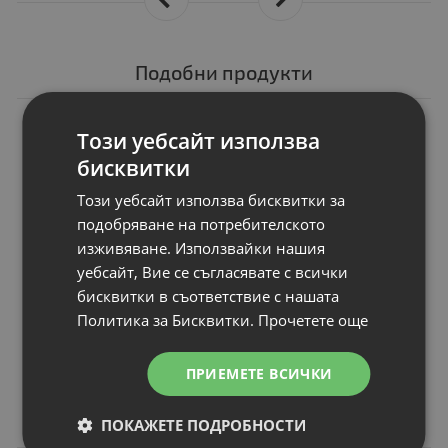
Подобни продукти
N
НОВ
Консуматив Canon
Този уебсайт използва
toner CRG-T06
бисквитки
Съвместимост
: Canon imageRUNNER 
Този уебсайт използва бисквитки за
Брой копия
: up to 20 500 pages, A4
подобряване на потребителското
Цвят
: Black
изживяване. Използвайки нашия
Статус
: Нов
уебсайт, Вие се съгласявате с всички
бисквитки в съответствие с нашата
Политика за Бисквитки.
Прочетете още
Цена:
ПРИЕМЕТЕ ВСИЧКИ
124.00 €
242.52 лв.
ПОКАЖЕТЕ ПОДРОБНОСТИ