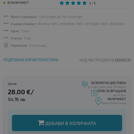
В НАЛИЧНОСТ
5
/ 5
Брой страници
: 1200 pages @ 5% coverage
Съвместимост
: Brother MFC-J6510DW, MFC-J6710DW, MFC-J6910DW
Цвят
: Cyan
Статус
: Нов
Гаранция
: 24 месеца
ПОДРОБНА ХАРАКТЕРИСТИКА
КОД НА ПРОДУКТА:
15016131
БЕЗПЛАТНА ДОСТАВКА
Цена:
от 1 до 3 дни (над 153 евро)
28.00 €/
СРОК ЗА ВРЪЩАНЕ
до 14 дни
54.76 лв.
НАЛИЧНОСТ
Централен Склад
ДОБАВИ В КОЛИЧКАТА