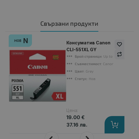
Свързани продукти
N
НОВ
Консуматив Canon
CLI-551XL GY
Брой страници
: Up to 3300 pages (
Съвместимост
: Canon PIXMA IP 725
Цвят
: Grey
Статус
: Нов
Цена:
19.00 €
37.16 лв.