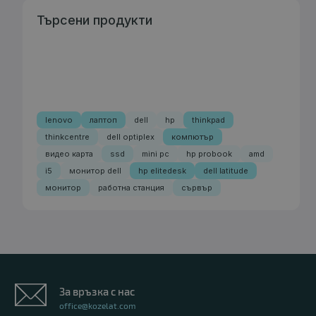
Търсени продукти
lenovo
лаптоп
dell
hp
thinkpad
thinkcentre
dell optiplex
компютър
видео карта
ssd
mini pc
hp probook
amd
i5
монитор dell
hp elitedesk
dell latitude
монитор
работна станция
сървър
За връзка с нас
office@kozelat.com