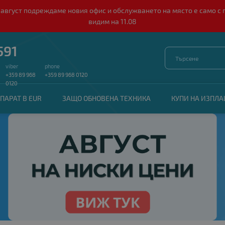
о 10 август подреждаме новия офис и обслужването на място е само
видим на 11.08
591
viber
phone
+359 89 968
+359 89 968 0120
0120
ПАРАТ В EUR
ЗАЩО ОБНОВЕНА ТЕХНИКА
КУПИ НА ИЗПЛ