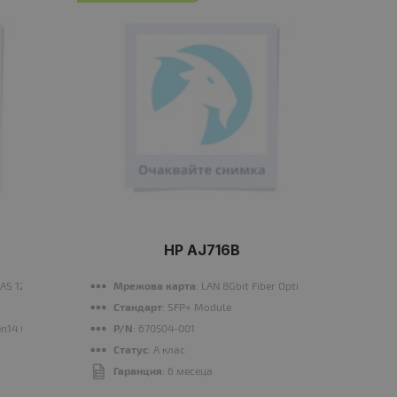
HP AJ716B
SAS 12G
Мрежова карта
: LAN 8Gbit Fiber Optic
П
Стандарт
: SFP+ Module
R
en14 Gen15
P/N
: 670504-001
M
Статус
: A клас
П
Гаранция
: 6 месеца
Г