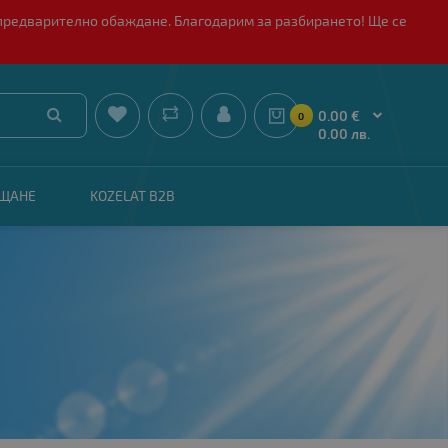
 с предварително обаждане. Благодарим за разбирането! Ще се


0.00 €
0
0.00 лв.
АЩАНЕ
KOZELAT B2B