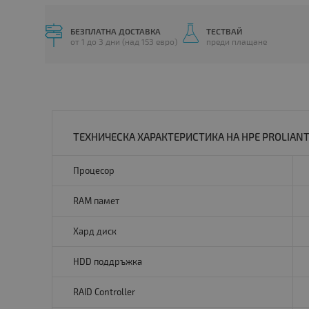
БЕЗПЛАТНА ДОСТАВКА
ТЕСТВАЙ
от 1 до 3 дни (над 153 евро)
преди плащане
ТЕХНИЧЕСКА ХАРАКТЕРИСТИКА НА HPE PROLIANT 
Процесор
RAM памет
Хард диск
HDD поддръжка
RAID Controller