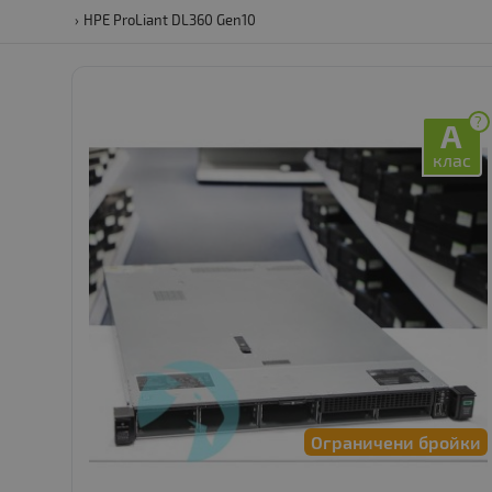
HPE ProLiant DL360 Gen10
?
A
клас
Ограничени бройки