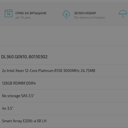
СРОК ЗА ВРЪЩАНЕ
ЗЕЛЕН ИЗБОР
до 14 дни
По-малък отпадък
DL360 GEN10, 80130302
2x Intel Xeon 12-Core Platinum 8158 3000MHz 24.75MB
128GB RDIMM DDR4
No storage SAS 3.5"
4x 3.5"
Smart Array E208i-a SR LH