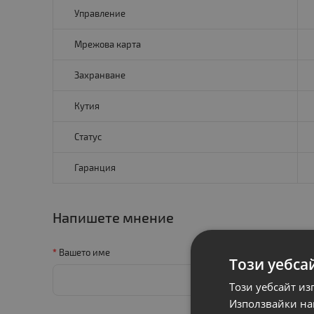
Управление
Мрежова карта
Захранване
Кутия
Статус
Гаранция
Напишете мнение
Вашето име
Този уебса
Този уебсайт из
Използвайки наш