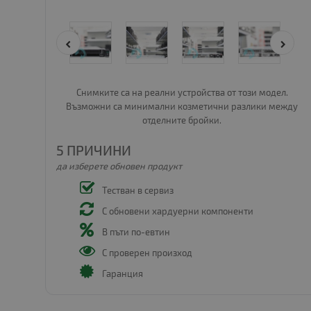
Снимките са на реални устройства от този модел.
Възможни са минимални козметични разлики между
отделните бройки.
5 ПРИЧИНИ
да изберете обновен продукт
Тестван в сервиз
С обновени хардуерни компоненти
В пъти по-евтин
С проверен произход
Гаранция