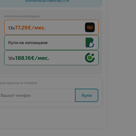
Безплатна доставка над 153€
или купи на изплащане:
77.29€/мес.
13x
Купи с
API request failed
Купи на изплащане.
188.16€/мес.
10x
рза поръчка по телефон:
Купи