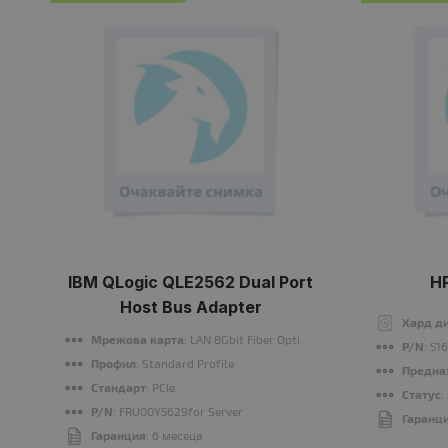
IBM QLogic QLE2562 Dual Port
H
Host Bus Adapter
Хард д
Мрежова карта
: LAN 8Gbit Fiber Optic
P/N
: 51
Профил
: Standard Profile
Предна
Стандарт
: PCIe
Статус
:
P/N
: FRU00Y5629for Server
Гаранц
Гаранция
: 6 месеца