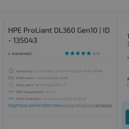
HPE ProLiant DL360 Gen10 | ID
- 135043
5
/ 5
В НАЛИЧНОСТ
Процесор
: 2x Intel Xeon 12-Core Platinum 8158 3000MHz 24.75MB
RAM памет
: 128GB RDIMM DDR4
Хард диск
: No storage SAS 3.5"
HDD поддръжка
: 4x 3.5"
RAID Controller
: Smart Array E208i-a SR LH
ПОДРОБНА ХАРАКТЕРИСТИКА
КОД НА ПРОДУКТА:
80130302