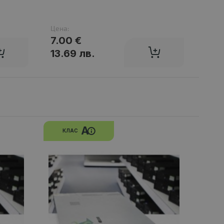
Цена:
Цена
7.00 €
15.
13.69 лв.
29.
A
КЛАС
КЛ