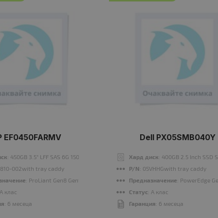
P EF0450FARMV
Dell PX05SMB040Y
иск
: 450GB 3.5" LFF SAS 6G 15000 rpm
Хард диск
: 400GB 2.5 Inch SSD 
6810-002with tray caddy
P/N
: 05VHHGwith tray caddy
значение
: ProLiant Gen8 Gen9 Gen10
Предназначение
: PowerEdge G
 A клас
Статус
: A клас
ия
: 6 месеца
Гаранция
: 6 месеца