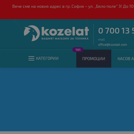
Вече сме на новия адрес в гр. София – ул. „Бяло поле“ 3! Д
0 700 13 
mail
office@kozelat.com
ТОП
КАТЕГОРИИ
ПРОМОЦИИ
КАСОВ А