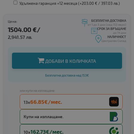
Удължена гаранция +12 месеца (+203.00 € /
397.03 лв.
)
БЕЗПЛАТНА ДОСТАВКА
Цена:
от 1 до 3 дни (над 153 евро)
1504.00 €/
СРОК ЗА ВРЪЩАНЕ
до 14 дни
2,941.57 лв.
НАЛИЧНОСТ
Централен Склад
ДОБАВИ В КОЛИЧКАТА
Безплатна доставка над 153€
или купи на изплащане:
66.85€/мес.
13x
Купи на изплащане.
162.73€/мес.
10x