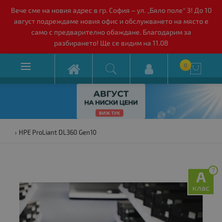
Вече сме на новия адрес в гр. София – ул. „Бяло поле“ 3! До 10
август подреждаме новия офис и обслужването на място е
само с предварително обаждане. Благодарим за
разбирането! Ще се видим на 11.08

0

HPE ProLiant DL360 Gen10
?
A
клас