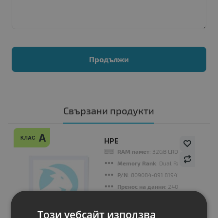
Продължи
Свързани продукти
A
КЛАС
HPE
RAM памет
: 32GB LRDIMM DDR4
Memory Rank
: Dual Rank
P/N
: 809084-091 819414-001
Пренос на данни
: 2400MT/s
Гаранция
: 6 месеца
Този уебсайт използва