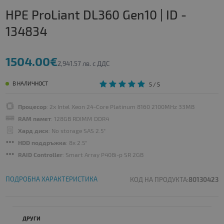
HPE ProLiant DL360 Gen10 | ID -
134834
1504.00€
2,941.57 лв. с ДДС
В НАЛИЧНОСТ
5
/ 5
Процесор
: 2x Intel Xeon 24-Core Platinum 8160 2100MHz 33MB
RAM памет
: 128GB RDIMM DDR4
Хард диск
: No storage SAS 2.5"
HDD поддръжка
: 8x 2.5"
RAID Controller
: Smart Array P408i-p SR 2GB
ПОДРОБНА ХАРАКТЕРИСТИКА
КОД НА ПРОДУКТА:
80130423
ДРУГИ