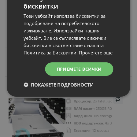
бисквитки
Този уебсайт използва бисквитки за
Цена:
подобряване на потребителското
262.00 €
изживяване. Използвайки нашия
512.43 лв.
уебсайт, Вие се съгласявате с всички
бисквитки в съответствие с нашата
Политика за Бисквитки.
Прочетете още
Подобни продукти
ПРИЕМЕТЕ ВСИЧКИ
ПОКАЖЕТЕ ПОДРОБНОСТИ
A
КЛАС
HPE ProLiant
DL360 Gen10
Процесор
: 2x Intel Xeon 24-Core P
RAM памет
: 256GB RDIMM DDR4
Хард диск
: No storage SAS 3.5"
HDD поддръжка
: 4x 3.5"
Гаранция
: 12 месеца