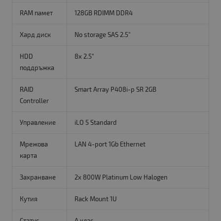
RAM памет
128GB RDIMM DDR4
Хард диск
No storage SAS 2.5"
HDD
8x 2.5"
поддръжка
RAID
Smart Array P408i-p SR 2GB
Controller
Управление
iLO 5 Standard
Мрежова
LAN 4-port 1Gb Ethernet
карта
Захранване
2x 800W Platinum Low Halogen
Кутия
Rack Mount 1U
Статус
A клас