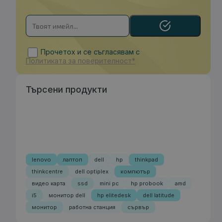
Прочетох и се съгласявам с
Политиката за поверителност*
Търсени продукти
lenovo
лаптоп
dell
hp
thinkpad
thinkcentre
dell optiplex
компютър
видео карта
ssd
mini pc
hp probook
amd
i5
монитор dell
hp elitedesk
dell latitude
монитор
работна станция
сървър