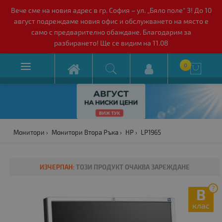
Вече сме на новия адрес в гр. София – ул. „Бяло поле“ 3! До 10
август подреждаме новия офис и обслужването на място е
само с предварително обаждане. Благодарим за
разбирането! Ще се видим на 11.08

0

Монитори
Монитори Втора Ръка
HP
LP1965
ИЗЧЕРПАН:
ТОЗИ ПРОДУКТ ОЧАКВА ЗАРЕЖДАНЕ
?
B
клас