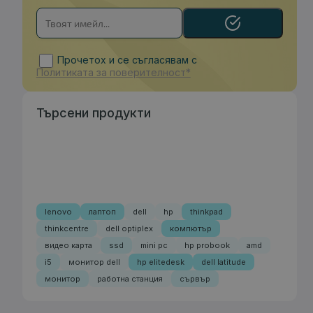
Прочетох и се съгласявам с
Политиката за поверителност*
Търсени продукти
lenovo
лаптоп
dell
hp
thinkpad
thinkcentre
dell optiplex
компютър
видео карта
ssd
mini pc
hp probook
amd
i5
монитор dell
hp elitedesk
dell latitude
монитор
работна станция
сървър