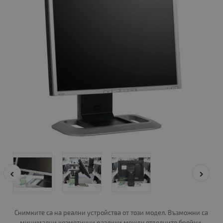
Снимките са на реални устройства от този модел. Възможни са
минимални козметични разлики между отделните бройки.