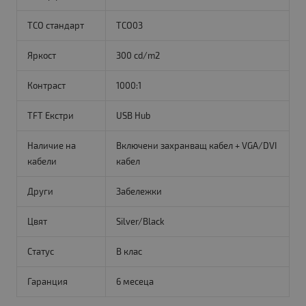
TCO стандарт
TCO03
Яркост
300 cd/m2
Контраст
1000:1
TFT Екстри
USB Hub
Наличие на
Включени захранващ кабел + VGA/DVI
кабели
кабел
Други
Забележки
Цвят
Silver/Black
Статус
B клас
Гаранция
6 месеца