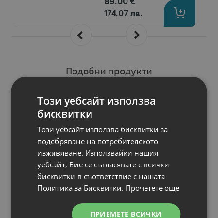
89.00 €
174.07 лв.
Подобни продукти
N
Този уебсайт използва
НОВ
Геймърски
бисквитки
монитор Acer Nitro
ED320QRS3biipx
Този уебсайт използва бисквитки за
Дисплей
: 31.5" (80.01 cm)
подобряване на потребителското
Резолюция
: 2560x1440
изживяване. Използвайки нашия
Вид на екрана
: Curved 1500R
уебсайт, Вие се съгласявате с всички
Честота на опресняване, Hz
: 144Hz
бисквитки в съответствие с нашата
Време за реакция, ms
: 4ms (GTG), 
Политика за Бисквитки.
Прочетете още
Цена:
ПРИЕМЕТЕ ВСИЧКИ