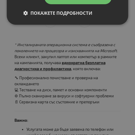
199.00 €
389.21 лв.
ПОКАЖЕТЕ ПОДРОБНОСТИ
* Инсталираната операционна система е съобразена с
поколението на процесора и изискванията на Microsoft.
Всеки клиент, закупил лаптоп или компютър в рамките
на кампанията, получава
еднократна безплатна
диагностика и профилактика
, която включва:
🔧 Професионално почистване и проверка на
охлаждането
💻 Тестване на диск, памет и основни компоненти
⚙️ Пълно сканиране за вируси и софтуерни проблеми
📄 Сервизна карта със състояние и препоръки
Важно:
Услугата може да бъде заявена по телефон или