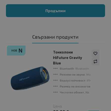
Продължи
Свързани продукти
N
НОВ
Тонколони
HiFuture Gravity
Blue
Bluetooth
: Bluetooth
Режими на звука
: Mono or TWS Mo
Водоустойчивост
: IPX7
Размер на високоговрителя, mm
: 
Честотен обхват, Hz
: 60Hz-20KHz
Цена: