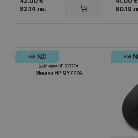
42.00 €
41.00 €
82.14 лв.
80.19 л
N
НОВ
НОВ
Мишка HP QY777A