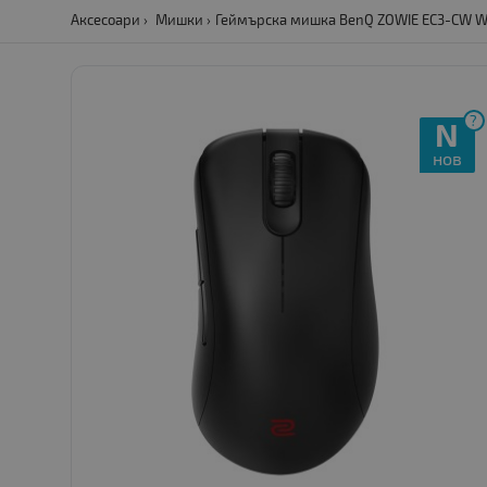
Аксесоари
Мишки
Геймърска мишка BenQ ZOWIE EC3-CW Wir
?
N
нов