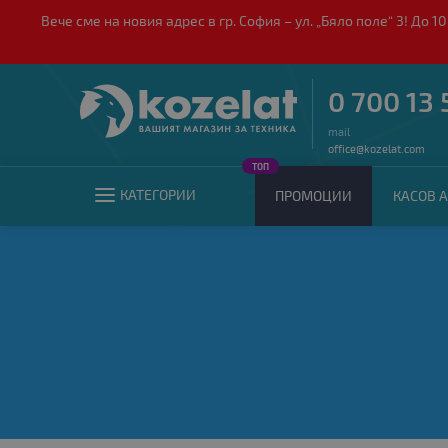
Вече сме на новия адрес в гр. София – ул. „Бяло поле“ 3! Д
0 700 13 
mail
office@kozelat.com
ТОП
КАТЕГОРИИ
ПРОМОЦИИ
КАСОВ А