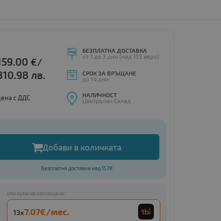
БЕЗПЛАТНА ДОСТАВКА
от 1 до 3 дни (над 153 евро)
159.00
€/
310.98 лв.
СРОК ЗА ВРЪЩАНЕ
до 14 дни
НАЛИЧНОСТ
цена с ДДС
Централен Склад
Добави в количката
Безплатна доставка над 153€
или купи на изплащане:
7.07€/мес.
13x