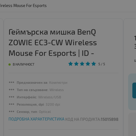
eless Mouse For Esports
Геймърска мишка BenQ
ZOWIE EC3-CW Wireless
Mouse For Esports | ID -
136393
5
/ 5
В НАЛИЧНОСТ
Предназначен за
: Kомпютри
Тип на свързване
: Wireless
Интерфейс
: Wireless/USB
Резолюция, dpi
: 3200 dpi
Сензор, тип
: Optical
ПОДРОБНА ХАРАКТЕРИСТИКА
КОД НА ПРОДУКТА:
15015898