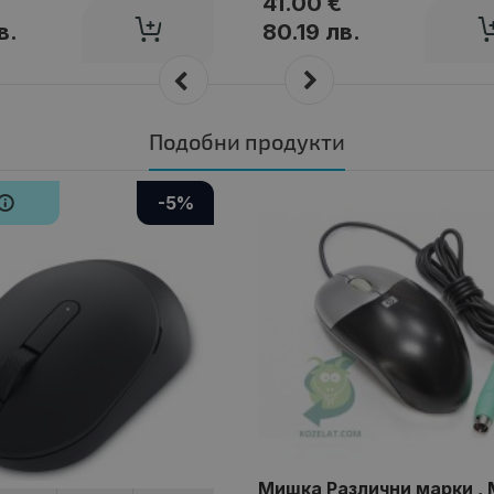
41.00 €
в.
80.19 лв.
Подобни продукти
N
-5%
Мишка Различни марки ,