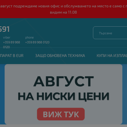
о 10 август подреждаме новия офис и обслужването на място е само
видим на 11.08
591
viber
phone
+359 89 968
+359 89 968 0120
0120
ПАРАТ В EUR
ЗАЩО ОБНОВЕНА ТЕХНИКА
КУПИ НА ИЗПЛ