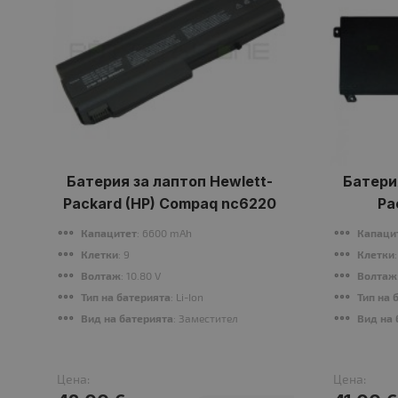
Батерия за лаптоп Hewlett-
Батери
Packard (HP) Compaq nc6220
Pa
Капацитет
: 6600 mAh
Капаци
Клетки
: 9
Клетки
Волтаж
: 10.80 V
Волтаж
Тип на батерията
: Li-Ion
Тип на 
Вид на батерията
: Заместител
Вид на 
Цена:
Цена: