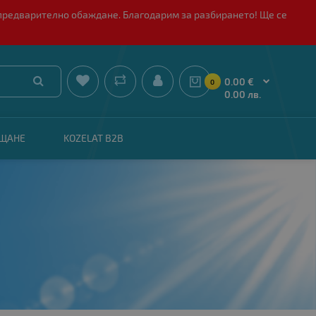
 с предварително обаждане. Благодарим за разбирането! Ще се


0.00 €
0
0.00 лв.
АЩАНЕ
KOZELAT B2B