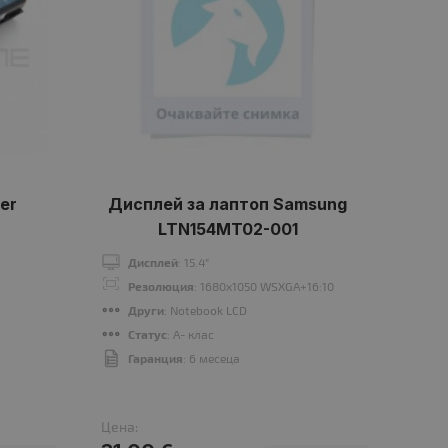
er
Дисплей за лаптоп Samsung
LTN154MT02-001
Д
Дисплей
: 15.4"
Р
Резолюция
: 1680x1050 WSXGA+16:10
В
Други
: Notebook LCD
Ч
Статус
: A- клас
В
Гаранция
: 6 месеца
Цена:
Цена