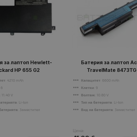
я за лаптоп Hewlett-
Батерия за лаптоп Ac
ckard HP 655 G2
TravelMate 8473TG
тет
: 4210 mAh
Капацитет
: 6600 mAh
: 6
Клетки
: 9
: 11.40 V
Волтаж
: 10.80 V
батерията
: Li-Ion
Тип на батерията
: Li-Ion
батерията
: Заместител
Вид на батерията
: Заместител
Цена: