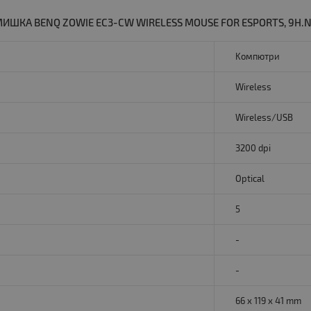
ШКА BENQ ZOWIE EC3-CW WIRELESS MOUSE FOR ESPORTS, 9H.N
Kомпютри
Wireless
Wireless/USB
3200 dpi
Optical
5
-
-
66 x 119 x 41 mm