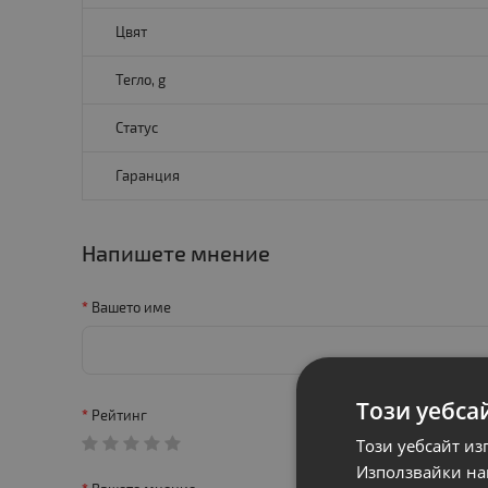
Цвят
Тегло, g
Статус
Гаранция
Напишете мнение
Вашето име
Този уебса
Рейтинг
Този уебсайт из
Използвайки наш