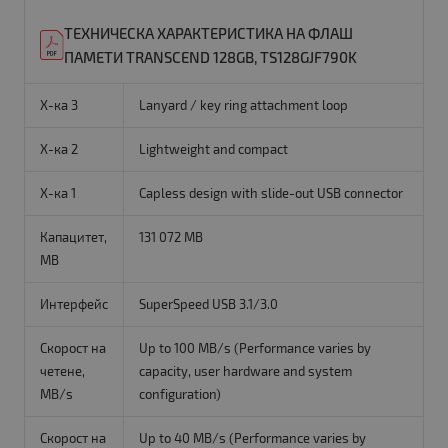
ТЕХНИЧЕСКА ХАРАКТЕРИСТИКА НА ФЛАШ
ПАМЕТИ TRANSCEND 128GB, TS128GJF790K
Х-ка 3
Lanyard / key ring attachment loop
Х-ка 2
Lightweight and compact
Х-ка 1
Capless design with slide-out USB connector
Капацитет,
131 072 MB
MB
Интерфейс
SuperSpeed USB 3.1/3.0
Скорост на
Up to 100 MB/s (Performance varies by
четене,
capacity, user hardware and system
MB/s
configuration)
Скорост на
Up to 40 MB/s (Performance varies by