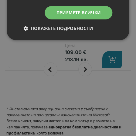
65K IOPS
Памет, тип
: micro SD
ПРИЕМЕТЕ ВСИЧКИ
Капацитет, GB
: 256 GB
Клас
: U3, V30, A1
ПОКАЖЕТЕ ПОДРОБНОСТИ
Съвместимост
: Compatible with dev
Скорост на четене, MB/s
: SD Expre
Цена:
109.00 €
213.19 лв.
* Инсталираната операционна система е съобразена с
поколението на процесора и изискванията на Microsoft.
Всеки клиент, закупил лаптоп или компютър в рамките на
кампанията, получава
еднократна безплатна диагностика и
профилактика
, която включва: