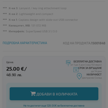
Х-ка 3
: Lanyard / key ring attachment loop
Х-ка 2
: Lightweight and compact
Х-ка 1
: Capless design with slide-out USB connector
Капацитет, MB
: 131 072 MB
Интерфейс
: SuperSpeed USB 3.1/3.0
ПОДРОБНА ХАРАКТЕРИСТИКА
КОД НА ПРОДУКТА:
15001848
БЕЗПЛАТНА ДОСТАВКА
Цена:
от 1 до 3 дни (над 153 евро)
25.00 €/
СРОК ЗА ВРЪЩАНЕ
до 14 дни
48.90 лв.
НАЛИЧНОСТ
Централен Склад
ДОБАВИ В КОЛИЧКАТА
Не ти достигат още 128.00€ за безплатна доставка