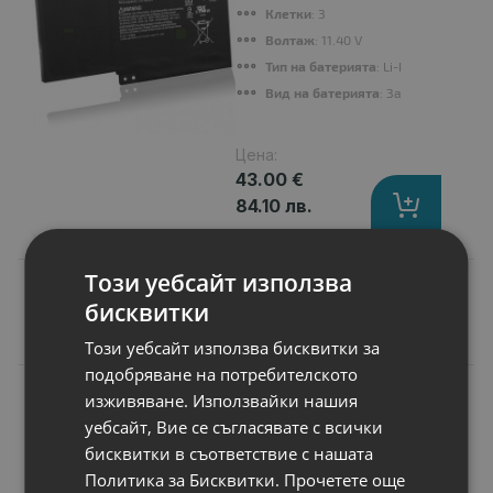
Клетки
: 3
Волтаж
: 11.40 V
Тип на батерията
: Li-Ion
Вид на батерията
: Заместител
Цена:
43.00 €
84.10 лв.
Този уебсайт използва
бисквитки
Подобни продукти
Този уебсайт използва бисквитки за
подобряване на потребителското
N
изживяване. Използвайки нашия
НОВ
Флаш памет
уебсайт, Вие се съгласявате с всички
Samsung 256GB
бисквитки в съответствие с нашата
micro SD Card P9
Express UHS-I Read
Политика за Бисквитки.
Прочетете още