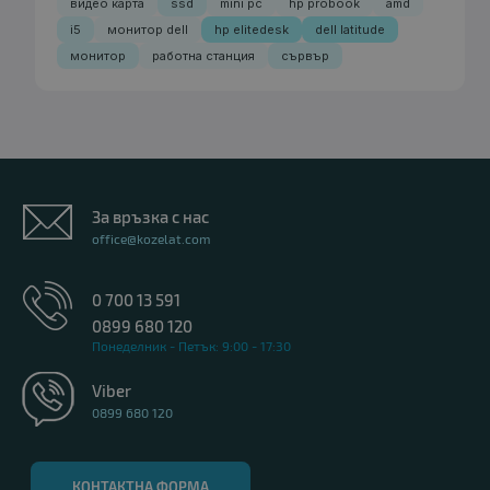
видео карта
ssd
mini pc
hp probook
amd
i5
монитор dell
hp elitedesk
dell latitude
монитор
работна станция
сървър
За връзка с нас
office@kozelat.com
0 700 13 591
0899 680 120
Понеделник - Петък: 9:00 - 17:30
Viber
0899 680 120
КОНТАКТНА ФОРМА