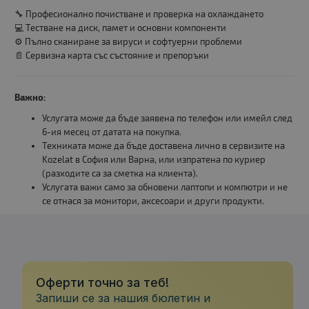
🔧 Професионално почистване и проверка на охлаждането
💻 Тестване на диск, памет и основни компоненти
⚙️ Пълно сканиране за вируси и софтуерни проблеми
📄 Сервизна карта със състояние и препоръки
Важно:
Услугата може да бъде заявена по телефон или имейл след
6-ия месец от датата на покупка.
Техниката може да бъде доставена лично в сервизите на
Kozelat в София или Варна, или изпратена по куриер
(разходите са за сметка на клиента).
Услугата важи само за обновени лаптопи и компютри и не
се отнася за монитори, аксесоари и други продукти.
Оферти точно за теб!
Запиши се за нашия бюлетин и