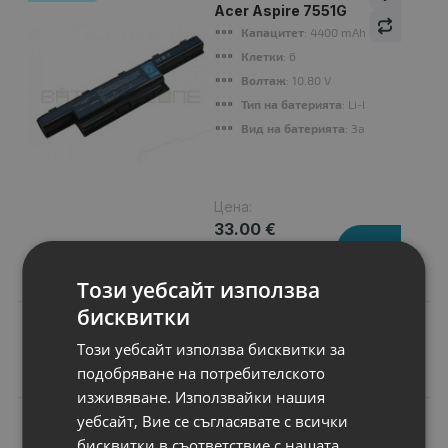
Acer Aspire 7551G
Капацитет
: 4400 mAh
Клетки
: 6
Волтаж
: 10.80 V
Тип на батерията
: Li-Ion
Вид на батерията
: Заместител
Цена:
33.00 €
64.54 лв.
Този уебсайт използва
бисквитки
Този уебсайт използва бисквитки за
Подобни продукти
подобряване на потребителското
изживяване. Използвайки нашия
уебсайт, Вие се съгласявате с всички
N
НОВ
Флаш памети
бисквитки в съответствие с нашата