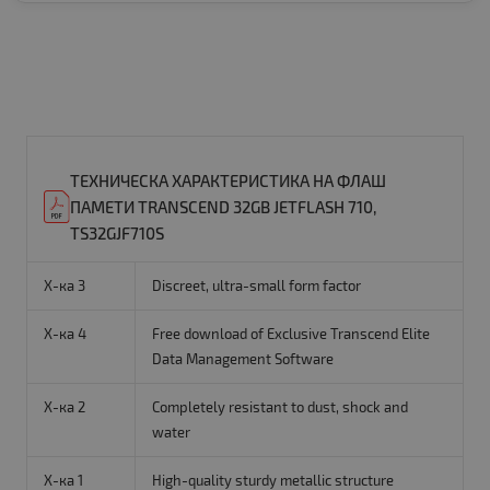
ТЕХНИЧЕСКА ХАРАКТЕРИСТИКА НА ФЛАШ
ПАМЕТИ TRANSCEND 32GB JETFLASH 710,
TS32GJF710S
Х-ка 3
Discreet, ultra-small form factor
Х-ка 4
Free download of Exclusive Transcend Elite
Data Management Software
Х-ка 2
Completely resistant to dust, shock and
water
Х-ка 1
High-quality sturdy metallic structure