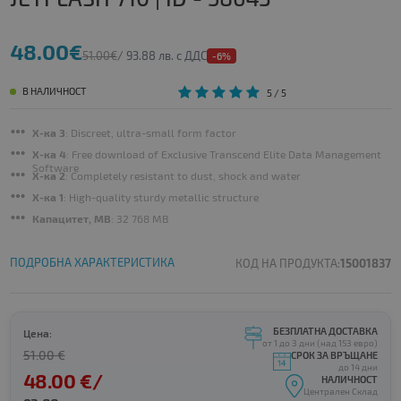
48.00€
51.00€
/ 93.88 лв. с ДДС
-6%
В НАЛИЧНОСТ
5
/ 5
Х-ка 3
: Discreet, ultra-small form factor
Х-ка 4
: Free download of Exclusive Transcend Elite Data Management
Software
Х-ка 2
: Completely resistant to dust, shock and water
Х-ка 1
: High-quality sturdy metallic structure
Капацитет, MB
: 32 768 MB
ПОДРОБНА ХАРАКТЕРИСТИКА
КОД НА ПРОДУКТА:
15001837
БЕЗПЛАТНА ДОСТАВКА
Цена:
от 1 до 3 дни (над 153 евро)
51.00 €
СРОК ЗА ВРЪЩАНЕ
до 14 дни
48.00 €/
НАЛИЧНОСТ
Централен Склад