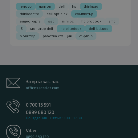
lenovo
лаптоп
dell
hp
thinkpad
thinkcentre
dell optiplex
компютър
видео карта
ssd
mini pc
hp probook
amd
i5
монитор dell
hp elitedesk
dell latitude
монитор
работна станция
сървър
За връзка с нас
office@kozelat.com
0 700 13 591
0899 680 120
Понеделник - Петък: 9:00 - 17:30
Viber
0899 680 120