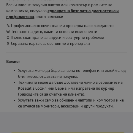
Всеки клиент, закупил лаптоп или компютър в рамките на
кампанията, получава
еднократна безплатна диагностика и
профилактика
, която включва:
🔧 Професионално почистване и проверка на охлаждането
💻 Тестване на диск, памет и основни компоненти
⚙️ Пълно сканиране за вируси и софтуерни проблеми
📄 Сервизна карта със състояние и препоръки
Важно:
Услугата може да бъде заявена по телефон или имейл след
6-ия месец от датата на покупка.
Техниката може да бъде доставена лично в сервизите на
Kozelat в София или Варна, или изпратена по куриер
(разходите са за сметка на клиента).
Услугата важи само за обновени лаптопи и компютри и не
се отнася за монитори, аксесоари и други продукти.