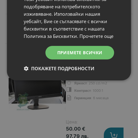
подобряване на потребителското
изживяване. Използвайки нашия
уебсайт, Вие се съгласявате с всички
бисквитки в съответствие с нашата
Подобни продукти
Политика за Бисквитки.
Прочетете още
A-
ПРИЕМЕТЕ ВСИЧКИ
КЛАС
Монитор Philips
241B4L
ПОКАЖЕТЕ ПОДРОБНОСТИ
Дисплей
: 24"
Резолюция
: 1920x1080 Full HD 16:9
Яркост
: 250 cd/m2
Контраст
: 1000:1
Гаранция
: 6 месеца
Цена:
50.00 €
97.79 лв.