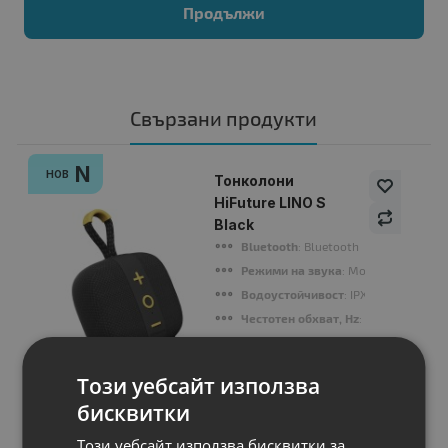
Продължи
Свързани продукти
N
НОВ
Тонколони
HiFuture LINO S
Black
Bluetooth
: Bluetooth
Режими на звука
: Mono or TWS Mo
Водоустойчивост
: IPX7
Честотен обхват, Hz
: 20Hz-20KHz
Изх. мощност, W
: 12W
Този уебсайт използва
Цена:
бисквитки
35.00 €
Този уебсайт използва бисквитки за
68.45 лв.