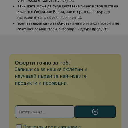
6-ия месец от датата на покупка.
Техниката може да бъде доставена лично в сервизите на
Kozelat в София или Варна, или изпратена по куриер
(разходите са за сметка на клиента).
Услугата важи само за обновени лаптопи и компютри и не
се отнася за монитори, аксесоари и други продукти.
Оферти точно за теб!
Запиши се за нашия бюлетин и
научавай първи за най-новите
продукти и промоции.
Прочетох и се съгласявам с