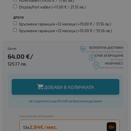
HDMI кабел (+9.00 € /
17.60 лв.
)
DisplayPort кабел (+11.00 € /
21.51 лв.
)
ДРУГИ
Удължена гаранция +12 месеца (+19.00 € /
37.16 лв.
)
Удължена гаранция +12 месеца (+10.00 € /
19.56 лв.
)
БЕЗПЛАТНА ДОСТАВКА
Цена:
от 1 до 3 дни (над 153 евро)
64.00 €/
СРОК ЗА ВРЪЩАНЕ
до 14 дни
125.17 лв.
НАЛИЧНОСТ
Централен Склад
ДОБАВИ В КОЛИЧКАТА
Не ти достигат още 89.00€ за безплатна доставка
или купи на изплащане:
2.84€/мес.
13x