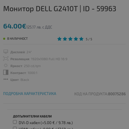
Монитор DELL G2410T | ID - 59963
64.00€
125.17 лв. с ДДС
В НАЛИЧНОСТ
5
/ 5
Дисплей
: 24"
Резолюция
: 1920x1080 Full HD 16:9
Яркост
: 250 cd/qm
Контраст
: 1000:1
Цвят
: Black
ПОДРОБНА ХАРАКТЕРИСТИКА
КОД НА ПРОДУКТА:
80075286
ДОПЪЛНИТЕЛНИ КАБЕЛИ
DVI-D кабел (+5.00 € /
9.78 лв.
)