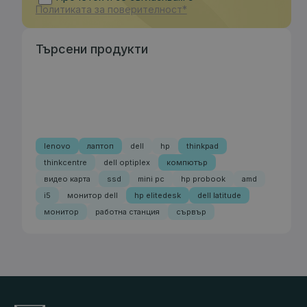
Политиката за поверителност*
Търсени продукти
lenovo
лаптоп
dell
hp
thinkpad
thinkcentre
dell optiplex
компютър
видео карта
ssd
mini pc
hp probook
amd
i5
монитор dell
hp elitedesk
dell latitude
монитор
работна станция
сървър