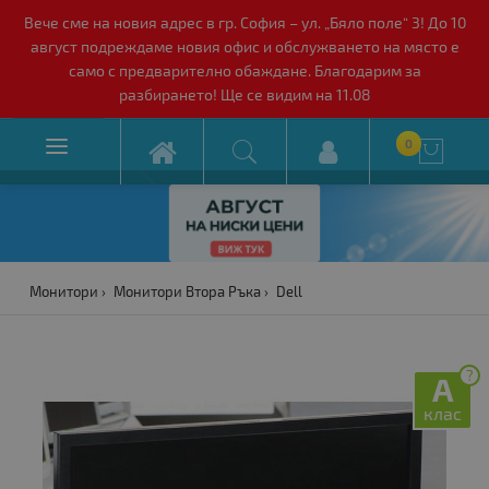
Вече сме на новия адрес в гр. София – ул. „Бяло поле“ 3! До 10
август подреждаме новия офис и обслужването на място е
само с предварително обаждане. Благодарим за
разбирането! Ще се видим на 11.08

0

Монитори
Монитори Втора Ръка
Dell
?
A
клас