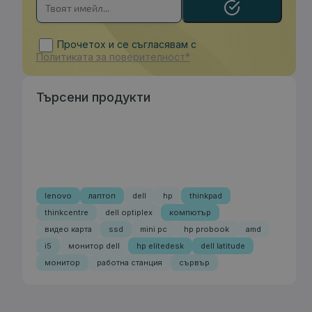
Прочетох и се съгласявам с
Политиката за поверителност*
Търсени продукти
lenovo
лаптоп
dell
hp
thinkpad
thinkcentre
dell optiplex
компютър
видео карта
ssd
mini pc
hp probook
amd
i5
монитор dell
hp elitedesk
dell latitude
монитор
работна станция
сървър