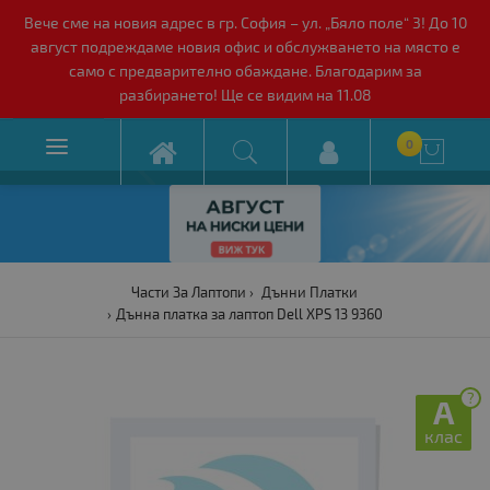
Вече сме на новия адрес в гр. София – ул. „Бяло поле“ 3! До 10
август подреждаме новия офис и обслужването на място е
само с предварително обаждане. Благодарим за
разбирането! Ще се видим на 11.08

0

Части За Лаптопи
Дънни Платки
Дънна платка за лаптоп Dell XPS 13 9360
?
A
клас