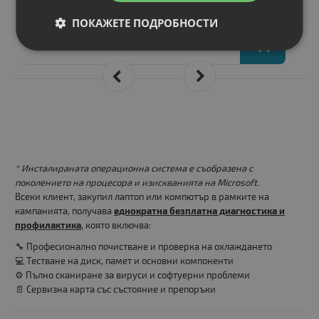
Цена:
ПОКАЖЕТЕ ПОДРОБНОСТИ
51.00 €
99.75 лв.
* Инсталираната операционна система е съобразена с
поколението на процесора и изискванията на Microsoft.
Всеки клиент, закупил лаптоп или компютър в рамките на
кампанията, получава
еднократна безплатна диагностика и
профилактика
, която включва:
🔧 Професионално почистване и проверка на охлаждането
💻 Тестване на диск, памет и основни компоненти
⚙️ Пълно сканиране за вируси и софтуерни проблеми
📄 Сервизна карта със състояние и препоръки