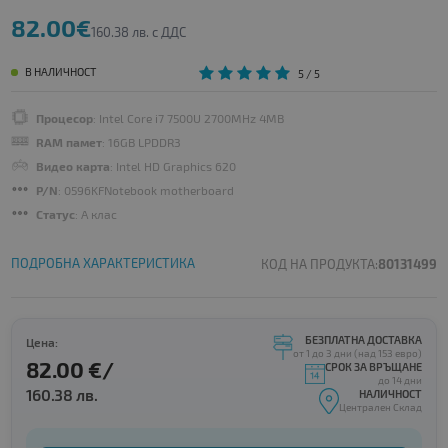
82.00€
160.38 лв. с ДДС
В НАЛИЧНОСТ
5
/ 5
Процесор
: Intel Core i7 7500U 2700MHz 4MB
RAM памет
: 16GB LPDDR3
Видео карта
: Intel HD Graphics 620
P/N
: 0596KFNotebook motherboard
Статус
: A клас
ПОДРОБНА ХАРАКТЕРИСТИКА
КОД НА ПРОДУКТА:
80131499
БЕЗПЛАТНА ДОСТАВКА
Цена:
от 1 до 3 дни (над 153 евро)
82.00 €/
СРОК ЗА ВРЪЩАНЕ
до 14 дни
160.38 лв.
НАЛИЧНОСТ
Централен Склад