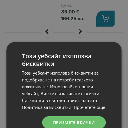
Цена:
85.00 €
166.25 лв.
Подобни продукти
Този уебсайт използва
бисквитки
A
КЛАС
Дънна платка за
Този уебсайт използва бисквитки за
лаптоп Lenovo
подобряване на потребителското
ThinkPad Yoga 11e
изживяване. Използвайки нашия
(4th Gen)
уебсайт, Вие се съгласявате с всички
Процесор
: Intel Core i3, 7100U 240
бисквитки в съответствие с нашата
RAM памет
:
Политика за Бисквитки.
Прочетете още
Видео карта
: Intel HD Graphics 620
P/N
: 01HY359Notebook motherboard
ПРИЕМЕТЕ ВСИЧКИ
Гаранция
: 6 месеца