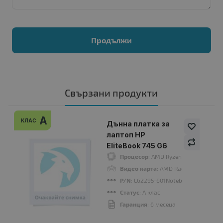
Продължи
Свързани продукти
A
КЛАС
Дънна платка за
лаптоп HP
EliteBook 745 G6
Процесор
: AMD Ryzen 5 PRO, 3500U
Видео карта
: AMD Radeon Vega 6 Gr
P/N
: L62295-601Notebook motherbo
Статус
: A клас
Гаранция
: 6 месеца