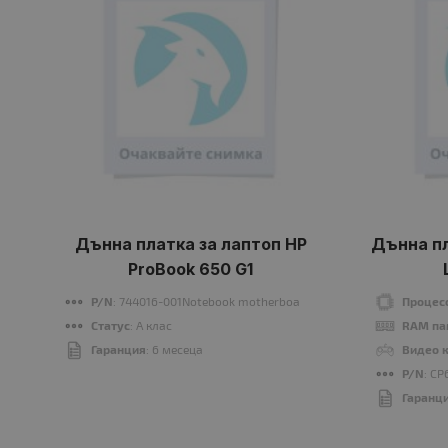
Дънна платка за лаптоп HP
Дънна пл
ProBook 650 G1
P/N
: 744016-001Notebook motherboard
Процес
Статус
: A клас
RAM па
Гаранция
: 6 месеца
Видео 
P/N
: C
Гаранц