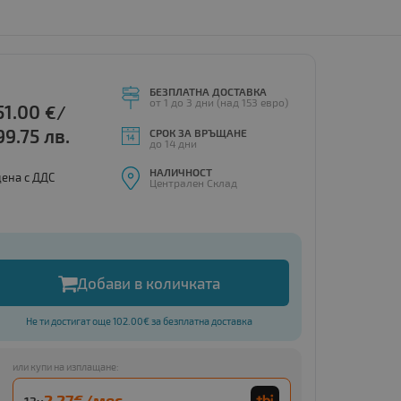
БЕЗПЛАТНА ДОСТАВКА
от 1 до 3 дни (над 153 евро)
51.00
€/
99.75 лв.
СРОК ЗА ВРЪЩАНЕ
до 14 дни
НАЛИЧНОСТ
цена с ДДС
Централен Склад
Добави в количката
Не ти достигат още 102.00€ за безплатна доставка
или купи на изплащане:
2.27€/мес.