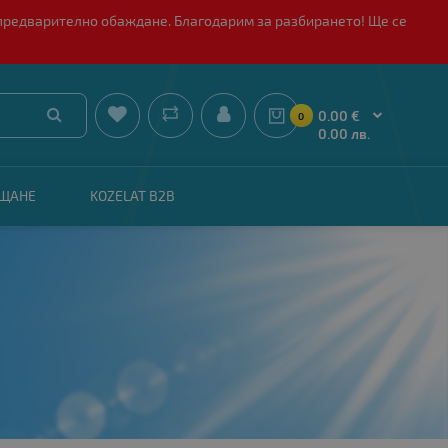
 с предварително обаждане. Благодарим за разбирането! Ще се


0.00 €
0
0.00 лв.
АЩАНЕ
KOZELAT B2B