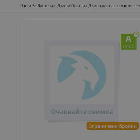
Части За Лаптопи
Дънни Платки
Дънна платка за лаптоп Le
?
A
клас
Ограничени бройки