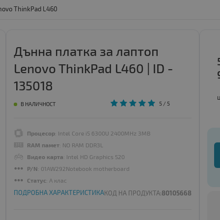
novo ThinkPad L460
Дънна платка за лаптоп
Lenovo ThinkPad L460 | ID -
135018
5
/ 5
В НАЛИЧНОСТ
Процесор
: Intel Core i5 6300U 2400MHz 3MB
RAM памет
: NO RAM DDR3L
Видео карта
: Intel HD Graphics 520
P/N
: 01AW292Notebook motherboard
Статус
: A клас
ПОДРОБНА ХАРАКТЕРИСТИКА
КОД НА ПРОДУКТА:
80105668