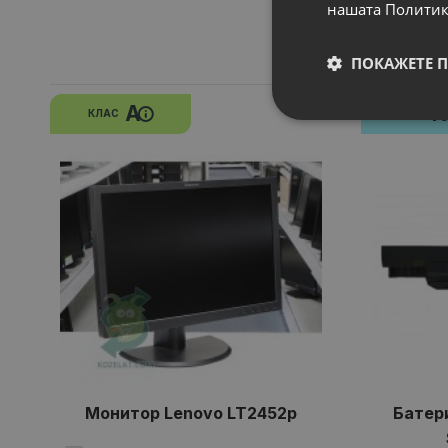
нашата Политик
ПОКАЖЕТЕ 
A
КЛАС
НОВ
Монитор Lenovo LT2452p
Батери