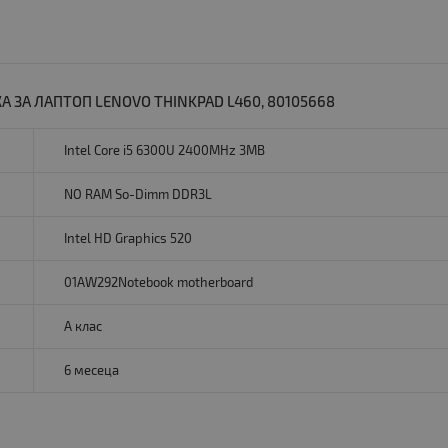
 ЗА ЛАПТОП LENOVO THINKPAD L460, 80105668
Intel Core i5 6300U 2400MHz 3MB
NO RAM So-Dimm DDR3L
Intel HD Graphics 520
01AW292Notebook motherboard
A клас
6 месеца