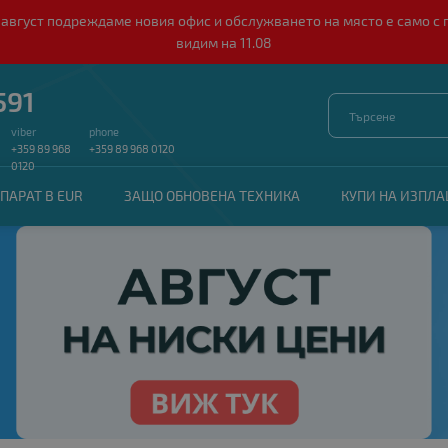
о 10 август подреждаме новия офис и обслужването на място е само
видим на 11.08
591
viber
phone
+359 89 968
+359 89 968 0120
0120
ПАРАТ В EUR
ЗАЩО ОБНОВЕНА ТЕХНИКА
КУПИ НА ИЗПЛ