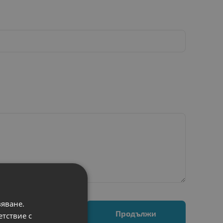
вяване.
Продължи
етствие с