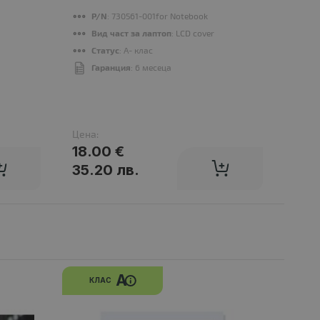
P/N
: 730561-001for Notebook
К
Вид част за лаптоп
: LCD cover
К
Статус
: A- клас
В
Гаранция
: 6 месеца
Т
З
Цена:
Цена
18.00 €
33.
35.20 лв.
64.
A
КЛАС
К