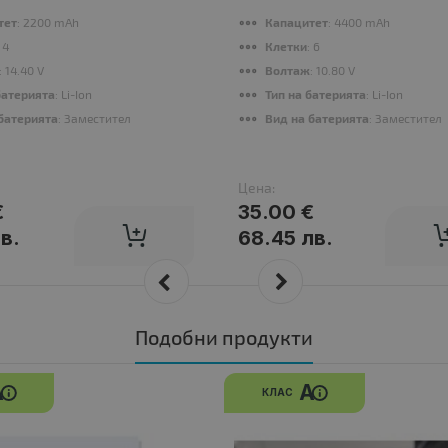
тет
: 2200 mAh
Капацитет
: 4400 mAh
: 4
Клетки
: 6
: 14.40 V
Волтаж
: 10.80 V
батерията
: Li-Ion
Тип на батерията
: Li-Ion
батерията
: Заместител
Вид на батерията
: Заместител
Цена:
€
35.00 €
в.
68.45 лв.
Подобни продукти
A
A
КЛАС