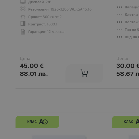
Дисплей
: 24"
Капаци
Резолюция
: 1920x1200 WUXGA 16:10
Клетки
Яркост
: 300 cd/m2
Волтаж
Контраст
: 1000:1
Тип на 
Гаранция
: 12 месеца
Вид на 
Цена:
Цена:
45.00 €
30.00 
88.01 лв.
58.67 л
A
КЛАС
КЛАС