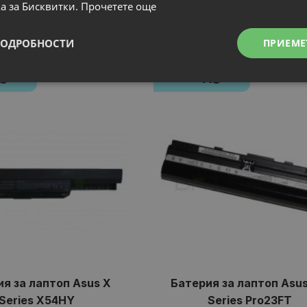
а за Бисквитки.
Прочетете още
Свързани продукти
ПОДРОБНОСТИ
ПРИЕМЕ
N
N
НОВ
я за лаптоп Asus X
Батерия за лаптоп Asus
Series X54HY
Series Pro23FT