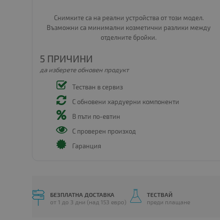
Снимките са на реални устройства от този модел.
Възможни са минимални козметични разлики между
отделните бройки.
5 ПРИЧИНИ
да изберете обновен продукт
Тестван в сервиз
С обновени хардуерни компоненти
В пъти по-евтин
С проверен произход
Гаранция
БЕЗПЛАТНА ДОСТАВКА
ТЕСТВАЙ
от 1 до 3 дни (над 153 евро)
преди плащане