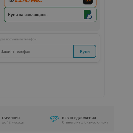
13x
Купи с
13 x €4.43 (13 x 8.66 BGN)
Купи на изплащане.
рза поръчка по телефон:
Купи
ГАРАНЦИЯ
B2B ПРЕДЛОЖЕНИЯ
до 12 месеца
Станете наш бизнес клиент