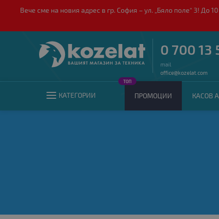
Вече сме на новия адрес в гр. София – ул. „Бяло поле“ 3! Д
0 700 13 
mail
office@kozelat.com
ТОП
КАТЕГОРИИ
ПРОМОЦИИ
КАСОВ А