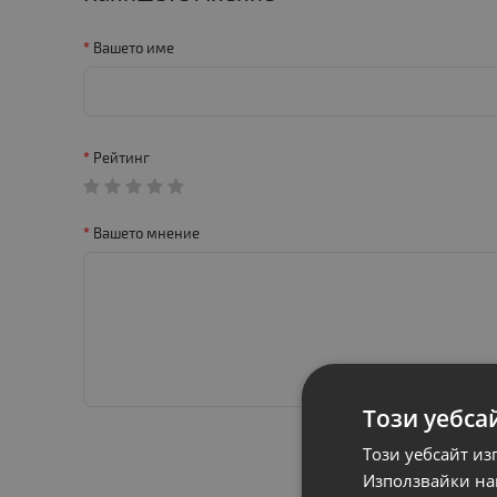
Вашето име
Рейтинг
Вашето мнение
Този уебса
Този уебсайт из
Използвайки наш