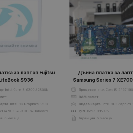
атка за лаптоп Fujitsu
Дънна платка за лап
LifeBook S936
Samsung Series 7 XE700
H01DE
ор
: Intel Core i5, 6200U 2300MHz 3MB 2 cores, 4 threads
Процесор
: Intel Core i5, 2467 
мет
:
RAM памет
:
карта
: Intel HD Graphics 520 Intel® HD Graphics 520
Видео карта
: Intel HD Graphics
P693470-Z54GB DDR4 Onboard Notebook motherboard
P/N
: BA92-09597A
ия
: 6 месеца
Гаранция
: 6 месеца