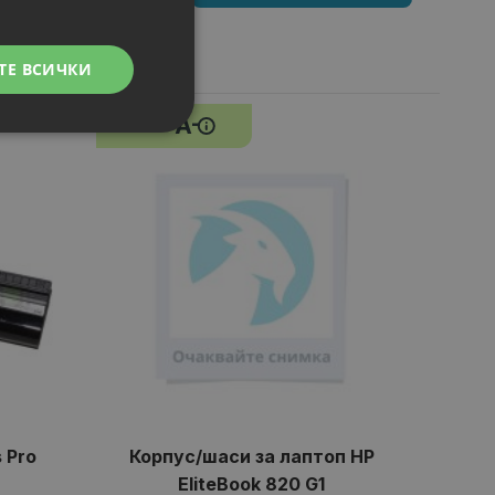
ТЕ ВСИЧКИ
A-
КЛАС
 Pro
Корпус/шаси за лаптоп HP
Бат
EliteBook 820 G1