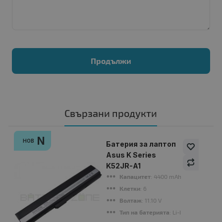
Продължи
Свързани продукти
N
НОВ
Батерия за лаптоп
Asus K Series
K52JR-A1
Капацитет
: 4400 mAh
Клетки
: 6
Волтаж
: 11.10 V
Тип на батерията
: Li-Ion