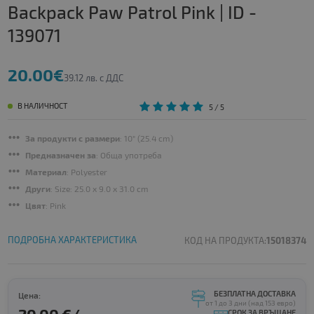
Backpack Paw Patrol Pink | ID -
139071
20.00€
39.12 лв. с ДДС
В НАЛИЧНОСТ
5
/ 5
За продукти с размери
: 10" (25.4 cm)
Предназначен за
: Обща употреба
Материал
: Polyester
Други
: Size: 25.0 x 9.0 x 31.0 cm
Цвят
: Pink
ПОДРОБНА ХАРАКТЕРИСТИКА
КОД НА ПРОДУКТА:
15018374
БЕЗПЛАТНА ДОСТАВКА
Цена:
от 1 до 3 дни (над 153 евро)
СРОК ЗА ВРЪЩАНЕ