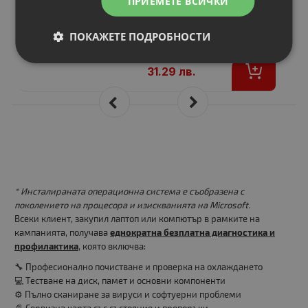
ПРИЕМЕТЕ ВСИЧКИ
ПОКАЖЕТЕ ПОДРОБНОСТИ
-6%
17.00 €
16.00 €
31.29 лв.
* Инсталираната операционна система е съобразена с
поколението на процесора и изискванията на Microsoft.
Всеки клиент, закупил лаптоп или компютър в рамките на
кампанията, получава
еднократна безплатна диагностика и
профилактика
, която включва:
🔧 Професионално почистване и проверка на охлаждането
💻 Тестване на диск, памет и основни компоненти
⚙️ Пълно сканиране за вируси и софтуерни проблеми