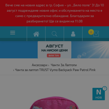
Вече сме на новия адрес в гр. София – ул. „Бяло поле“ 3! До 10
август подреждаме новия офис и обслужването на място е
само с предварително обаждане. Благодарим за
разбирането! Ще се видим на 11.08

0

Аксесоари
Чанти За Лаптопи
Чанта за лаптоп TRUST Vymo Backpack Paw Patrol Pink
?
N
нов