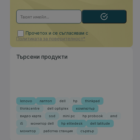
Прочетох и се съгласявам с
Политиката за поверителност*
Търсени продукти
lenovo
лаптоп
dell
hp
thinkpad
thinkcentre
dell optiplex
компютър
видео карта
ssd
mini pc
hp probook
amd
i5
монитор dell
hp elitedesk
dell latitude
монитор
работна станция
сървър