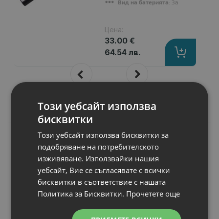
Вид на батерията
: Заместител
Цена:
33.00 €
64.54 лв.
Този уебсайт използва
Подобни продукти
бисквитки
Този уебсайт използва бисквитки за
N
НОВ
Чанта за лаптоп
подобряване на потребителското
Dell Pro 15-16
изживяване. Използвайки нашия
EcoLoop Urban
уебсайт, Вие се съгласявате с всички
Sleeve - CV4625
бисквитки в съответствие с нашата
За продукти с размери
: 16"
Политика за Бисквитки.
Прочетете още
Предназначен за
: Таблети
Цвят
: Grey
Статус
: Нов