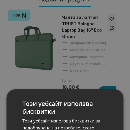
N
НОВ
Чанта за лаптоп
TRUST Bologna
Laptop Bag 16" Eco
Green
За продукти с размери
: 16" (40.64 
Предназначен за
: Лаптопи
Материал
: Polyester
Други
: Dimensions: 41.0 x 4.0 x 29.0
Цвят
: Green
Цена:
18.00 €
35.20 лв.
Този уебсайт използва
бисквитки
Този уебсайт използва бисквитки за
подобряване на потребителското