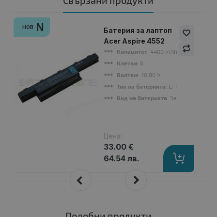
Свързани продукти
N
НОВ
Батерия за лаптоп
Acer Aspire 4552
Капацитет
: 4400 mAh
Клетки
: 6
Волтаж
: 10.80 V
Тип на батерията
: Li-Ion
Вид на батерията
: Заместител
Цена:
33.00 €
64.54 лв.
Подобни продукти