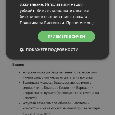
* Инсталираната операционна система е съобразена с
изживяване. Използвайки нашия
поколението на процесора и изискванията на Microsoft.
уебсайт, Вие се съгласявате с всички
Всеки клиент, закупил лаптоп или компютър в рамките
на кампанията, получава
еднократна безплатна
бисквитки в съответствие с нашата
диагностика и профилактика
, която включва:
Политика за Бисквитки.
Прочетете още
🔧 Професионално почистване и проверка на
охлаждането
ПРИЕМЕТЕ ВСИЧКИ
💻 Тестване на диск, памет и основни компоненти
⚙️ Пълно сканиране за вируси и софтуерни проблеми
📄 Сервизна карта със състояние и препоръки
ПОКАЖЕТЕ ПОДРОБНОСТИ
Важно:
Услугата може да бъде заявена по телефон или
имейл след 6-ия месец от датата на покупка.
Техниката може да бъде доставена лично в
сервизите на Kozelat в София или Варна, или
изпратена по куриер (разходите са за сметка на
клиента).
Услугата важи само за обновени лаптопи и
компютри и не се отнася за монитори, аксесоари
и други продукти.