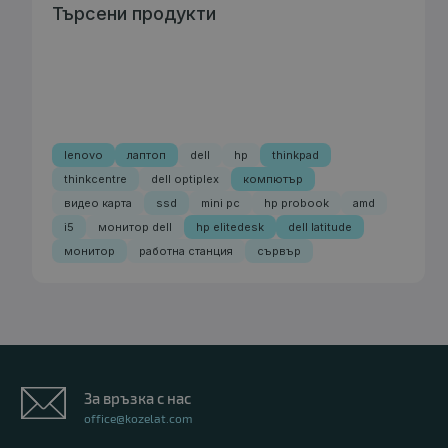
Търсени продукти
lenovo
лаптоп
dell
hp
thinkpad
thinkcentre
dell optiplex
компютър
видео карта
ssd
mini pc
hp probook
amd
i5
монитор dell
hp elitedesk
dell latitude
монитор
работна станция
сървър
За връзка с нас
office@kozelat.com