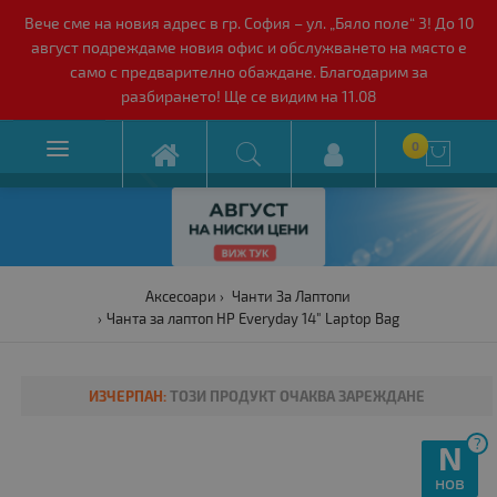
Вече сме на новия адрес в гр. София – ул. „Бяло поле“ 3! До 10
август подреждаме новия офис и обслужването на място е
само с предварително обаждане. Благодарим за
разбирането! Ще се видим на 11.08

0

Аксесоари
Чанти За Лаптопи
Чанта за лаптоп HP Everyday 14" Laptop Bag
ИЗЧЕРПАН:
ТОЗИ ПРОДУКТ ОЧАКВА ЗАРЕЖДАНЕ
?
N
нов