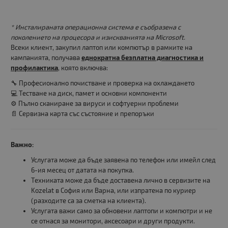
* Инсталираната операционна система е съобразена с
поколението на процесора и изискванията на Microsoft.
Всеки клиент, закупил лаптоп или компютър в рамките на
кампанията, получава
еднократна безплатна диагностика и
профилактика
, която включва:
🔧 Професионално почистване и проверка на охлаждането
💻 Тестване на диск, памет и основни компоненти
⚙️ Пълно сканиране за вируси и софтуерни проблеми
📄 Сервизна карта със състояние и препоръки
Важно:
Услугата може да бъде заявена по телефон или имейл след
6-ия месец от датата на покупка.
Техниката може да бъде доставена лично в сервизите на
Kozelat в София или Варна, или изпратена по куриер
(разходите са за сметка на клиента).
Услугата важи само за обновени лаптопи и компютри и не
се отнася за монитори, аксесоари и други продукти.