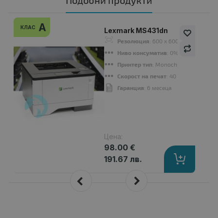
Подобни продукти
A
КЛАС
Lexmark MS431dn
Резолюция
: 600 x 600 dpi
Ниво консуматив
: 0%-19%
Принтер тип
: Monochrome Laser
Скорост на печат
: 40 ppm
Гаранция
: 6 месеца
Цена:
98.00 €
191.67 лв.