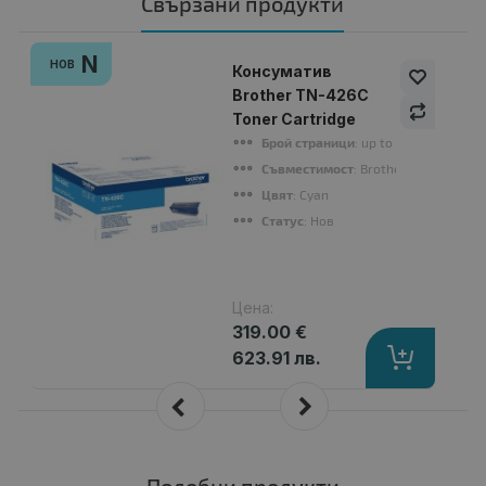
Свързани продукти
N
НОВ
Консуматив
Brother TN-426C
Toner Cartridge
Брой страници
: up to 6500 pages
Съвместимост
: Brother HL-L8360
Цвят
: Cyan
Статус
: Нов
Цена:
319.00 €
623.91 лв.