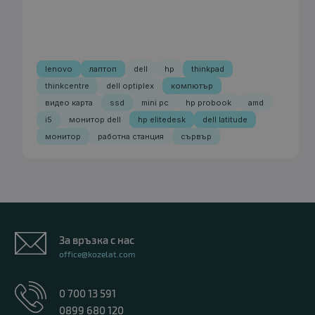
lenovo
лаптоп
dell
hp
thinkpad
thinkcentre
dell optiplex
компютър
видео карта
ssd
mini pc
hp probook
amd
i5
монитор dell
hp elitedesk
dell latitude
монитор
работна станция
сървър
За връзка с нас
office@kozelat.com
0 700 13 591
0899 680 120