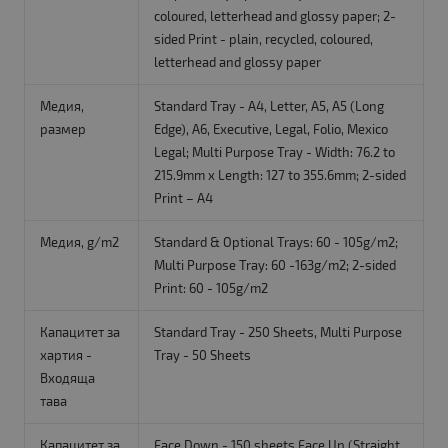
coloured, letterhead and glossy paper; 2-
sided Print - plain, recycled, coloured,
letterhead and glossy paper
Медия,
Standard Tray - A4, Letter, A5, A5 (Long
размер
Edge), A6, Executive, Legal, Folio, Mexico
Legal; Multi Purpose Tray - Width: 76.2 to
215.9mm x Length: 127 to 355.6mm; 2-sided
Print – A4
Медия, g/m2
Standard & Optional Trays: 60 - 105g/m2;
Multi Purpose Tray: 60 -163g/m2; 2-sided
Print: 60 - 105g/m2
Капацитет за
Standard Tray - 250 Sheets, Multi Purpose
хартия -
Tray - 50 Sheets
Входяща
тава
Капацитет за
Face Down - 150 sheets Face Up (Straight