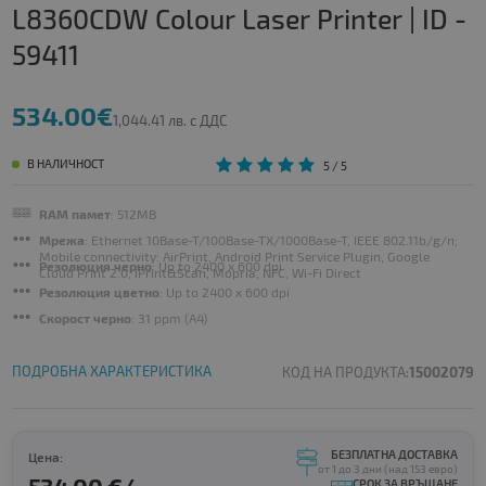
L8360CDW Colour Laser Printer | ID -
59411
534.00€
1,044.41 лв. с ДДС
В НАЛИЧНОСТ
5
/ 5
RAM памет
: 512MB
Мрежа
: Ethernet 10Base-T/100Base-TX/1000Base-T, IEEE 802.11b/g/n;
Mobile connectivity: AirPrint, Android Print Service Plugin, Google
Резолюция черно
: Up to 2400 x 600 dpi
Cloud Print 2.0, iPrint&Scan, Mopria, NFC, Wi-Fi Direct
Резолюция цветно
: Up to 2400 x 600 dpi
Скорост черно
: 31 ppm (A4)
ПОДРОБНА ХАРАКТЕРИСТИКА
КОД НА ПРОДУКТА:
15002079
БЕЗПЛАТНА ДОСТАВКА
Цена:
от 1 до 3 дни (над 153 евро)
СРОК ЗА ВРЪЩАНЕ