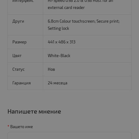
Интерфейс
Hi-Speed USB 2.0 & USB Host for an
external card reader
Други
6.8cm Colour touchscreen; Secure print;
Setting lock
Размер
441 x 486 x 313
Цвят
White-Black
Статус
Нов
Гаранция
24 месеца
Напишете мнение
Вашето име