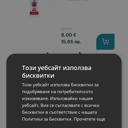
Цена:
8.00 €
15.65 лв.
Този уебсайт използва
бисквитки
Подобни продукти
Този уебсайт използва бисквитки за
N
подобряване на потребителското
НОВ
Консуматив
изживяване. Използвайки нашия
Brother LC-525 XL
уебсайт, Вие се съгласявате с всички
Magenta Ink
бисквитки в съответствие с нашата
Cartridge High Yield
Политика за Бисквитки.
Прочетете още
Брой страници
: 1300 pages in accor
Съвместимост
: Brother DCP-J100, D