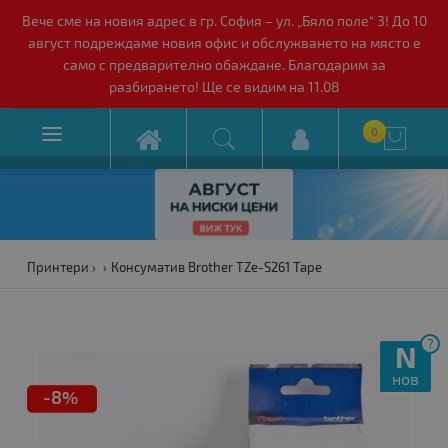
Вече сме на новия адрес в гр. София – ул. „Бяло поле“ 3! До 10
август подреждаме новия офис и обслужването на място е
само с предварително обаждане. Благодарим за
разбирането! Ще се видим на 11.08

0

Принтери
Консуматив Brother TZe-S261 Tape
?
N
нов
-8%