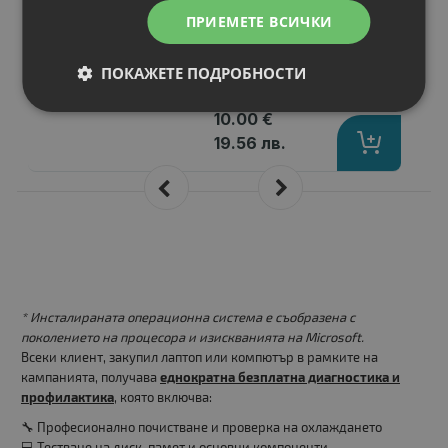
Други
: Innobella Ink Cartridge
ПРИЕМЕТЕ ВСИЧКИ
Цвят
: Magenta
Статус
: Нов
ПОКАЖЕТЕ ПОДРОБНОСТИ
Цена:
10.00 €
19.56 лв.
* Инсталираната операционна система е съобразена с
поколението на процесора и изискванията на Microsoft.
Всеки клиент, закупил лаптоп или компютър в рамките на
кампанията, получава
еднократна безплатна диагностика и
профилактика
, която включва:
🔧 Професионално почистване и проверка на охлаждането
💻 Тестване на диск, памет и основни компоненти