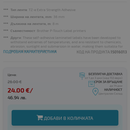
Тип лента
: TZ-e Extra Strength Adhesive
Ширина на лентата, mm
: 36 mm
Дължина на лентата, m
: 8 m
Съвместимост
: Brother P-Touch Label printers
Други
: These self-adhesive laminated labels have been developed to
withstand extremes of temperatures, and are resistant to chemicals,
abrasion, sunlight and submersion in water, making them suitable for
both indoor and outdoor use
ПОДРОБНА ХАРАКТЕРИСТИКА
КОД НА ПРОДУКТА:
15016013
БЕЗПЛАТНА ДОСТАВКА
Цена:
от 1 до 3 дни (над 153 евро)
26.00 €
СРОК ЗА ВРЪЩАНЕ
до 14 дни
24.00 €/
НАЛИЧНОСТ
Централен Склад
46.94 лв.
ДОБАВИ В КОЛИЧКАТА