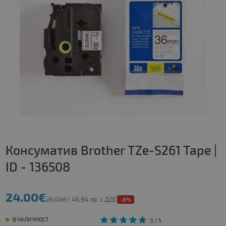
Консуматив Brother TZe-S261 Tape |
ID - 136508
24.00€
26.00€
/ 46.94 лв. с ДДС
-8%
В НАЛИЧНОСТ
5
/ 5