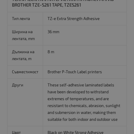
BROTHER TZE-S261 TAPE, TZES261
Тип лента
TZ-e Extra Strength Adhesive
Ширина на
36 mm
лентата, mm
Дължина на
8 m
лентата, m
Съвместимост
Brother P-Touch Label printers
Други
These self-adhesive laminated labels
have been developed to withstand
extremes of temperatures, and are
resistant to chemicals, abrasion, sunlight
and submersion in water, making them
suitable for both indoor and outdoor use
Цвят
Black on White Strong Adhesive