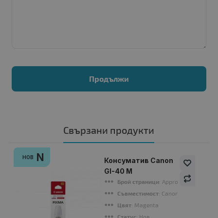
Продължи
Свързани продукти
N
НОВ
Консуматив Canon
GI-40 M
Брой страници
: Approx. 7 700 pages 
Съвместимост
: Canon PIXMA G6040
Цвят
: Magenta
Статус
: Нов