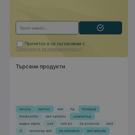
Прочетох и се съгласявам с
Политиката за поверителност*
Търсени продукти
lenovo
лаптоп
dell
hp
thinkpad
thinkcentre
dell optiplex
компютър
видео карта
ssd
mini pc
hp probook
amd
i5
монитор dell
hp elitedesk
dell latitude