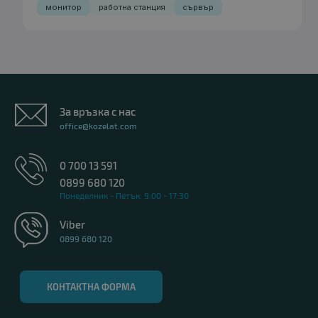
монитор
работна станция
сървър
За връзка с нас
office@kozelat.com
0 700 13 591
0899 680 120
Понеделник - Петък: 9:00 - 17:30
Viber
0899 680 120
КОНТАКТНА ФОРМА