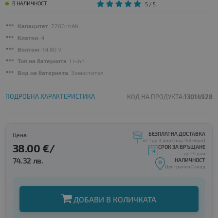
В НАЛИЧНОСТ
5
/ 5
Капацитет
: 2200 mAh
Клетки
: 4
Волтаж
: 14.80 V
Тип на батерията
: Li-Ion
Вид на батерията
: Заместител
ПОДРОБНА ХАРАКТЕРИСТИКА
КОД НА ПРОДУКТА:
13014928
БЕЗПЛАТНА ДОСТАВКА
Цена:
от 1 до 3 дни (над 153 евро)
38.00 €/
СРОК ЗА ВРЪЩАНЕ
до 14 дни
74.32 лв.
НАЛИЧНОСТ
Централен Склад
ДОБАВИ В КОЛИЧКАТА