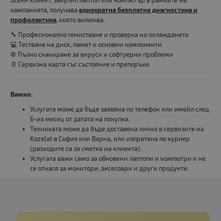
Всеки клиент, закупил лаптоп или компютър в рамките на
кампанията, получава
еднократна безплатна диагностика и
профилактика
, която включва:
🔧 Професионално почистване и проверка на охлаждането
💻 Тестване на диск, памет и основни компоненти
⚙️ Пълно сканиране за вируси и софтуерни проблеми
📄 Сервизна карта със състояние и препоръки
Важно:
Услугата може да бъде заявена по телефон или имейл след
6-ия месец от датата на покупка.
Техниката може да бъде доставена лично в сервизите на
Kozelat в София или Варна, или изпратена по куриер
(разходите са за сметка на клиента).
Услугата важи само за обновени лаптопи и компютри и не
се отнася за монитори, аксесоари и други продукти.