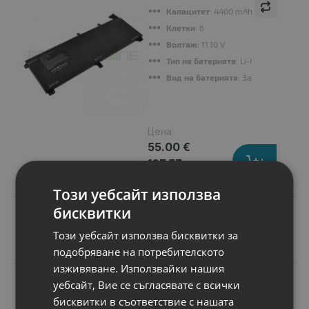
Капацитет
: 4400 mAh
Клетки
: 6
Волтаж
: 11.10 V
Тип на батерията
: Li-Ion
Вид на батерията
: Заместител
Цена:
55.00 €
107.57 лв.
Този уебсайт използва
бисквитки
Този уебсайт използва бисквитки за
Подобни продукти
подобряване на потребителското
изживяване. Използвайки нашия
N
уебсайт, Вие се съгласявате с всички
НОВ
Батерия за лаптоп
бисквитки в съответствие с нашата
Dell Inspiron