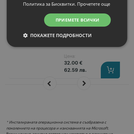
Политика за Бисквитки.
Прочетете още
N3010D
Капацитет
: 4400 mAh
Клетки
: 6
ПРИЕМЕТЕ ВСИЧКИ
Волтаж
: 11.10 V
Тип на батерията
: Li-Ion
ПОКАЖЕТЕ ПОДРОБНОСТИ
Замества батерии с номер
: J1KND,
Цена:
32.00 €
62.59 лв.
* Инсталираната операционна система е съобразена с
поколението на процесора и изискванията на Microsoft.