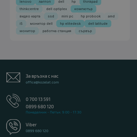
lenovo
лаптоп
dell
hp
thinkpad
thinkcentre
dell optiplex
компютър
видео карта
ssd
mini pc
hp probook
amd
i5
монитор dell
hp elitedesk
dell latitude
монитор
работна станция
сървър
За връзка с нас
office@kozelat.com
0 700 13 591
0899 680 120
Понеделник - Петък: 9:00 - 17:30
Viber
0899 680 120