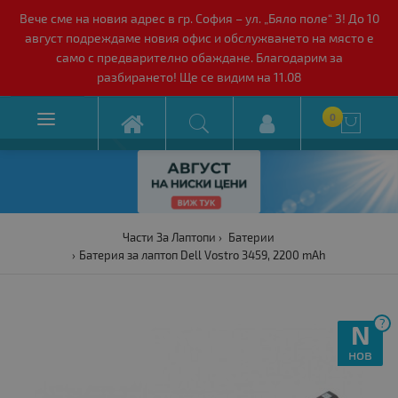
Вече сме на новия адрес в гр. София – ул. „Бяло поле“ 3! До 10
август подреждаме новия офис и обслужването на място е
само с предварително обаждане. Благодарим за
разбирането! Ще се видим на 11.08

0

Части За Лаптопи
Батерии
Батерия за лаптоп Dell Vostro 3459, 2200 mAh
?
N
нов