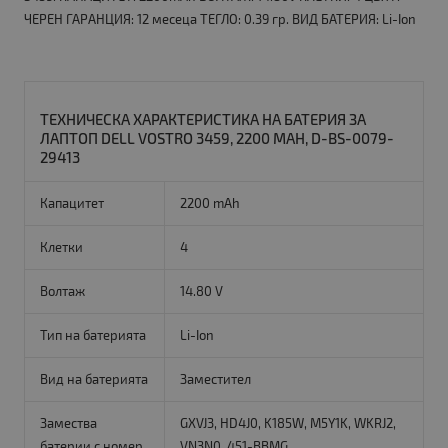
ЧЕРЕН ГАРАНЦИЯ: 12 месеца ТЕГЛО: 0.39 гр. ВИД БАТЕРИЯ: Li-Ion
ТЕХНИЧЕСКА ХАРАКТЕРИСТИКА НА БАТЕРИЯ ЗА
ЛАПТОП DELL VOSTRO 3459, 2200 MAH, D-BS-0079-
29413
Капацитет
2200 mAh
Клетки
4
Волтаж
14.80 V
Тип на батерията
Li-Ion
Вид на батерията
Заместител
Замества
GXVJ3, HD4J0, K185W, M5Y1K, WKRJ2,
батерии с номер
VN3N0, 451-BBMG