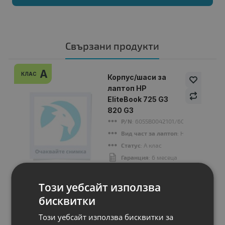
Свързани продукти
A
КЛАС
Корпус/шаси за
лаптоп HP
EliteBook 725 G3
820 G3
P/N
: 6055B0042101/6055B0042102fo
Вид част за лаптоп
: Hinges
Статус
: А клас
Гаранция
: 6 месеца
Този уебсайт използва
Цена:
17.00 €
бисквитки
33.25 лв.
Този уебсайт използва бисквитки за