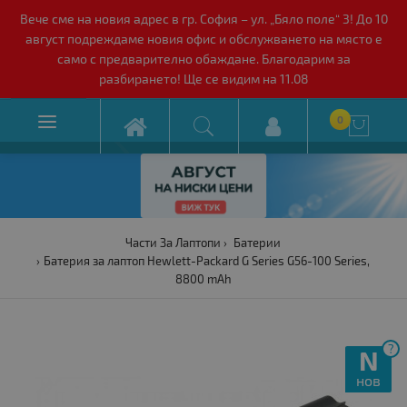
Вече сме на новия адрес в гр. София – ул. „Бяло поле“ 3! До 10
август подреждаме новия офис и обслужването на място е
само с предварително обаждане. Благодарим за
разбирането! Ще се видим на 11.08

0

Части За Лаптопи
Батерии
Батерия за лаптоп Hewlett-Packard G Series G56-100 Series,
8800 mAh
?
N
нов