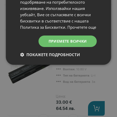
подобряване на потребителското
изживяване. Използвайки нашия
уебсайт, Вие се съгласявате с всички
бисквитки в съответствие с нашата
Подобни продукти
Политика за Бисквитки.
Прочетете още
N
НОВ
Батерия за лаптоп
ПРИЕМЕТЕ ВСИЧКИ
Hewlett-Packard
Pavilion dv4i
ПОКАЖЕТЕ ПОДРОБНОСТИ
Капацитет
: 4400 mAh
Клетки
: 6
Волтаж
: 10.80 V
Тип на батерията
: Li-Ion
Вид на батерията
: Заместител
Цена:
33.00 €
64.54 лв.