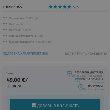
В НАЛИЧНОСТ
5
/ 5
Капацитет
: 8800 mAh
Клетки
: 12
Волтаж
: 10.80 V
Тип на батерията
: Li-Ion
Вид на батерията
: Заместител
ПОДРОБНА ХАРАКТЕРИСТИКА
КОД НА ПРОДУКТА:
13015176
БЕЗПЛАТНА ДОСТАВКА
Цена:
от 1 до 3 дни (над 153 евро)
49.00 €/
СРОК ЗА ВРЪЩАНЕ
до 14 дни
95.84 лв.
НАЛИЧНОСТ
Централен Склад
ДОБАВИ В КОЛИЧКАТА