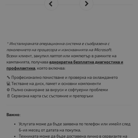
* Инсталираната операционна система е съобразена с
поколението на процесора и изискванията на Microsoft.
Всеки клиент, закупил лаптоп или компютър в рамките на
кампанията, получава
еднократна безплатна диагностика и
профилактика
, която включва:
🔧 Професионално почистване и проверка на охлаждането
💻 Тестване на диск, памет и основни компоненти
⚙️ Пълно сканиране за вируси и софтуерни проблеми
📄 Сервизна карта със състояние и препоръки
Важно:
Услугата може да бъде заявена по телефон или имейл след
6-ия месец от датата на покупка.
Техниката може да бъде доставена лично в сервизите на