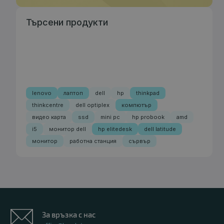
Търсени продукти
lenovo
лаптоп
dell
hp
thinkpad
thinkcentre
dell optiplex
компютър
видео карта
ssd
mini pc
hp probook
amd
i5
монитор dell
hp elitedesk
dell latitude
монитор
работна станция
сървър
За връзка с нас