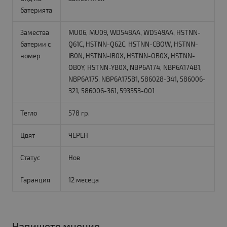
батерията
Замества
MU06, MU09, WD548AA, WD549AA, HSTNN-
батерии с
Q61C, HSTNN-Q62C, HSTNN-CBOW, HSTNN-
номер
IB0N, HSTNN-IB0X, HSTNN-OB0X, HSTNN-
OB0Y, HSTNN-YB0X, NBP6A174, NBP6A174B1,
NBP6A175, NBP6A175B1, 586028-341, 586006-
321, 586006-361, 593553-001
Тегло
578 гр.
Цвят
ЧЕРЕН
Статус
Нов
Гаранция
12 месеца
Напишете мнение