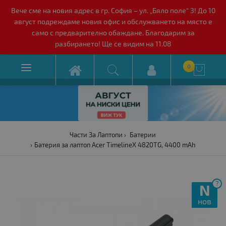
Вече сме на новия адрес в гр. София – ул. „Бяло поле“ 3! До 10
август подреждаме новия офис и обслужването на място е
само с предварително обаждане. Благодарим за
разбирането! Ще се видим на 11.08

0

Части За Лаптопи
Батерии
Батерия за лаптоп Acer TimelineX 4820TG, 4400 mAh
?
N
нов