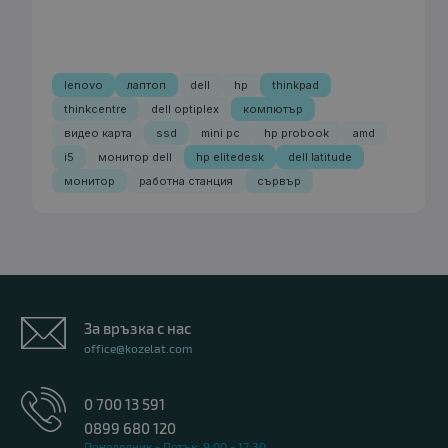
lenovo
лаптоп
dell
hp
thinkpad
thinkcentre
dell optiplex
компютър
видео карта
ssd
mini pc
hp probook
amd
i5
монитор dell
hp elitedesk
dell latitude
монитор
работна станция
сървър
За връзка с нас
office@kozelat.com
0 700 13 591
0899 680 120
Понеделник - Петък: 9:00 - 17:30