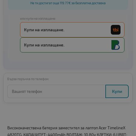
Не ти достигат още 119.77€ за безплатна доставка
или купи на изплащане:
Купи на изплащане.
Купи на изплащане.
Бърза поръчка по телефон:
Купи
Висококачествена батерия заместител за лаптоп Acer TimelineX
4820TG. КАПАЦИТЕТ: 4400mAh ВОЛТАЖ: 10.80v КЛЕТКИ: 6 ЦВЯТ: