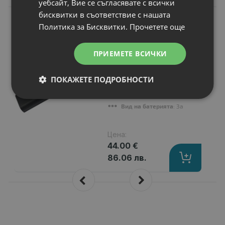
уебсайт, Вие се съгласявате с всички
бисквитки в съответствие с нашата
N
НОВ
Батерия за лаптоп
Политика за Бисквитки.
Прочетете още
Lenovo IdeaPad
G460E
ПРИЕМЕТЕ ВСИЧКИ
Капацитет
: 6600 mAh
Клетки
: 9
ПОКАЖЕТЕ ПОДРОБНОСТИ
Волтаж
: 10.80 V
Тип на батерията
: Li-Ion
Вид на батерията
: Заместител
Цена:
44.00 €
86.06 лв.