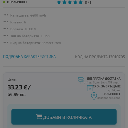
В НАЛИЧНОСТ
5
/ 5
Капацитет
: 4400 mAh
Клетки
: 6
Волтаж
: 10.80 V
Тип на батерията
: Li-Ion
Вид на батерията
: Заместител
ПОДРОБНА ХАРАКТЕРИСТИКА
КОД НА ПРОДУКТА:
13010705
БЕЗПЛАТНА ДОСТАВКА
Цена:
от 1 до 3 дни (над 153 евро)
33.23 €/
СРОК ЗА ВРЪЩАНЕ
до 14 дни
64.99 лв.
НАЛИЧНОСТ
Централен Склад
ДОБАВИ В КОЛИЧКАТА