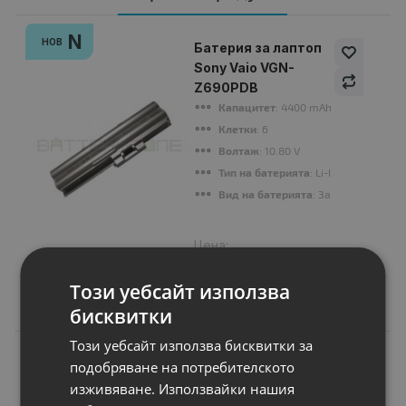
N
НОВ
Батерия за лаптоп
Sony Vaio VGN-
Z690PDB
Капацитет
: 4400 mAh
Клетки
: 6
Волтаж
: 10.80 V
Тип на батерията
: Li-Ion
Вид на батерията
: Заместител
Цена:
44.99 €
87.99 лв.
Този уебсайт използва
бисквитки
Този уебсайт използва бисквитки за
подобряване на потребителското
изживяване. Използвайки нашия
Подобни продукти