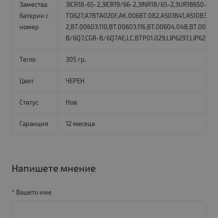
Замества
3ICR18-65-2,3ICR19/66-2,3INR18/65-2,3UR18650-2-
батерии с
T0627,A7BTA020F,AK.006BT.082,AS01B41,AS10B31,AS
номер
2,BT.00603.110,BT.00603.116,BT.00604.048,BT.00605
B/6Q7,CGR-B/6Q7AE,LC.BTP01.029,LIP6297,LIP6297
Тегло
305 гр.
Цвят
ЧЕРЕН
Статус
Нов
Гаранция
12 месеца
Напишете мнение
Вашето име