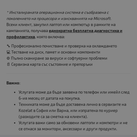
* Инсталираната операционна система е съобразена с
поколението на процесора и изискванията на Microsoft.
Всеки клиент, закупил лаптоп или компютър в рамките на
кампанията, получава
еднократна безплатна диагностика и
профилактика
, която включва:
🔧 Професионално почистване и проверка на охлаждането
💻 Тестване на диск, памет и основни компоненти
⚙️ Пълно сканиране за вируси и софтуерни проблеми
📄 Сервизна карта със състояние и препоръки
Важно:
Услугата може да бъде заявена по телефон или имейл след
6-ия месец от датата на покупка.
Техниката може да бъде доставена лично в сервизите на
Kozelat в София или Варна, или изпратена по куриер
(разходите са за сметка на клиента).
Услугата важи само за обновени лаптопи и компютри и не
се отнася за монитори, аксесоари и други продукти.