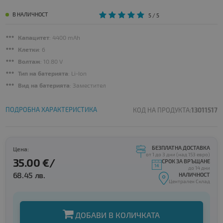
В НАЛИЧНОСТ
5
/ 5
Капацитет
: 4400 mAh
Клетки
: 6
Волтаж
: 10.80 V
Тип на батерията
: Li-Ion
Вид на батерията
: Заместител
ПОДРОБНА ХАРАКТЕРИСТИКА
КОД НА ПРОДУКТА:
13011517
БЕЗПЛАТНА ДОСТАВКА
Цена:
от 1 до 3 дни (над 153 евро)
35.00 €/
СРОК ЗА ВРЪЩАНЕ
до 14 дни
68.45 лв.
НАЛИЧНОСТ
Централен Склад
ДОБАВИ В КОЛИЧКАТА