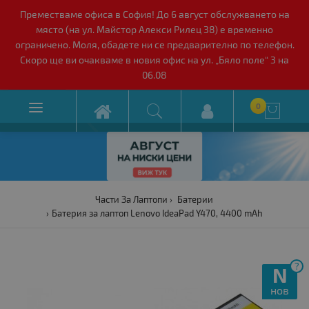
Преместваме офиса в София! До 6 август обслужването на
място (на ул. Майстор Алекси Рилец 38) е временно
ограничено. Моля, обадете ни се предварително по телефон.
Скоро ще ви очакваме в новия офис на ул. „Бяло поле“ 3 на
06.08

0

Части За Лаптопи
Батерии
Батерия за лаптоп Lenovo IdeaPad Y470, 4400 mAh
?
N
нов