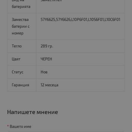
батерията
Замества
57Y6625,57Y6626,L10P6F01,L10S6F01,L10C6F01
батерии с
номер
Тегло
289 гр.
Цвят
ЧЕРЕН
Статус
Нов
Гаранция
12 месеца
Напишете мнение
Вашето име