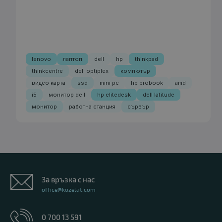
lenovo
лаптоп
dell
hp
thinkpad
thinkcentre
dell optiplex
компютър
видео карта
ssd
mini pc
hp probook
amd
i5
монитор dell
hp elitedesk
dell latitude
монитор
работна станция
сървър
За връзка с нас
office@kozelat.com
0 700 13 591