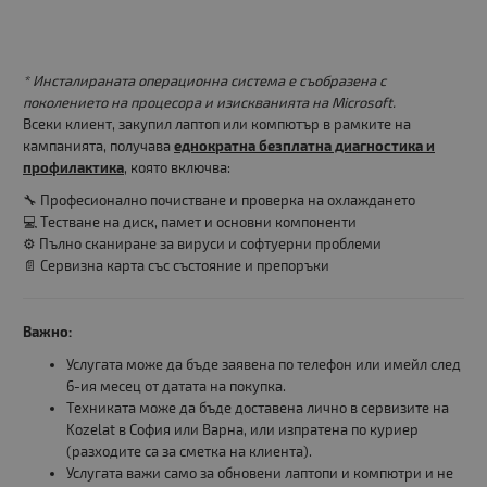
* Инсталираната операционна система е съобразена с
поколението на процесора и изискванията на Microsoft.
Всеки клиент, закупил лаптоп или компютър в рамките на
кампанията, получава
еднократна безплатна диагностика и
профилактика
, която включва:
🔧 Професионално почистване и проверка на охлаждането
💻 Тестване на диск, памет и основни компоненти
⚙️ Пълно сканиране за вируси и софтуерни проблеми
📄 Сервизна карта със състояние и препоръки
Важно:
Услугата може да бъде заявена по телефон или имейл след
6-ия месец от датата на покупка.
Техниката може да бъде доставена лично в сервизите на
Kozelat в София или Варна, или изпратена по куриер
(разходите са за сметка на клиента).
Услугата важи само за обновени лаптопи и компютри и не