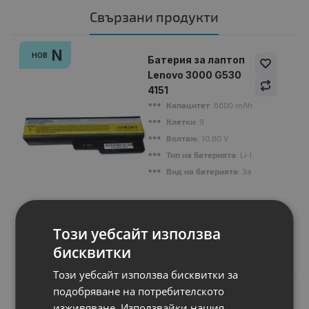
Свързани продукти
N
НОВ
Батерия за лаптоп
Lenovo 3000 G530
4151
Капацитет
: 6600 mAh
Клетки
: 9
Волтаж
: 10.80 V
Тип на батерията
: Li-Ion
Вид на батерията
: Заместител
Цена:
44.00 €
Този уебсайт използва
86.06 лв.
бисквитки
Този уебсайт използва бисквитки за
подобряване на потребителското
изживяване. Използвайки нашия