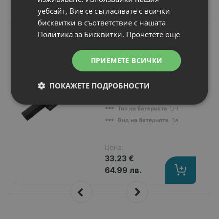
Подобни продукти
уебсайт, Вие се съгласявате с всички
бисквитки в съответствие с нашата
Политика за Бисквитки.
Прочетете още
N
НОВ
Батерия за лаптоп
Acer eMachines
ПРИЕМЕТЕ ВСИЧКИ
7745Z
Капацитет
: 4400 mAh
ПОКАЖЕТЕ ПОДРОБНОСТИ
Клетки
: 6
Волтаж
: 10.80 V
Тип на батерията
: Li-Ion
Вид на батерията
: Заместител
Цена:
33.23 €
64.99 лв.