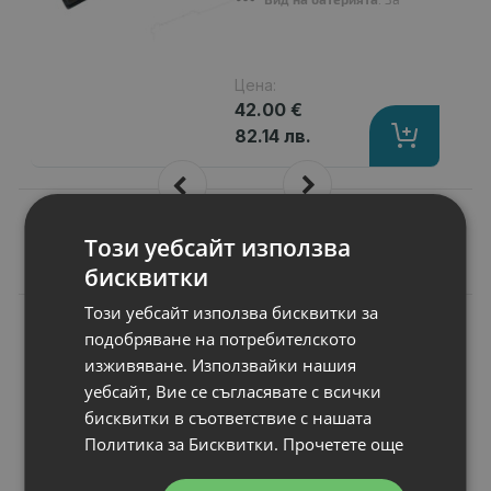
Цена:
42.00 €
82.14 лв.
Този уебсайт използва
Подобни продукти
бисквитки
Този уебсайт използва бисквитки за
A
КЛАС
Видео карта за
подобряване на потребителското
компютър NVIDIA
изживяване. Използвайки нашия
GeForce GTX 1050
уебсайт, Вие се съгласявате с всички
OC
бисквитки в съответствие с нашата
RAM памет
: 2GB GDDR5
Политика за Бисквитки.
Прочетете още
Профил
: Low Profile
Стандарт
: PCI-E