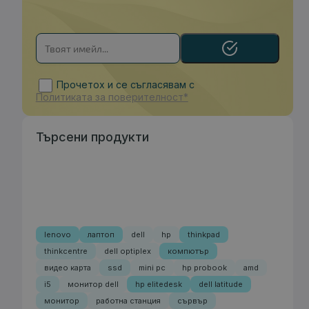
Прочетох и се съгласявам с
Политиката за поверителност*
Търсени продукти
lenovo
лаптоп
dell
hp
thinkpad
thinkcentre
dell optiplex
компютър
видео карта
ssd
mini pc
hp probook
amd
i5
монитор dell
hp elitedesk
dell latitude
монитор
работна станция
сървър