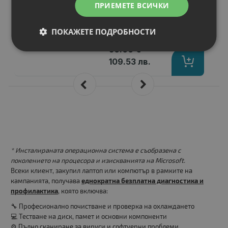
ПРИЕМЕТЕ ВСИЧКИ
P/N
: GV-N1050OC-2GL
Гаранция
: 6 месеца
ПОКАЖЕТЕ ПОДРОБНОСТИ
Цена:
56.00 €
109.53 лв.
* Инсталираната операционна система е съобразена с
поколението на процесора и изискванията на Microsoft.
Всеки клиент, закупил лаптоп или компютър в рамките на
кампанията, получава
еднократна безплатна диагностика и
профилактика
, която включва:
🔧 Професионално почистване и проверка на охлаждането
💻 Тестване на диск, памет и основни компоненти
⚙️ Пълно сканиране за вируси и софтуерни проблеми