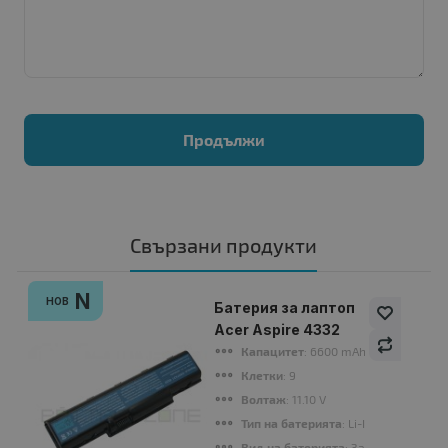
Продължи
Свързани продукти
N
НОВ
Батерия за лаптоп
Acer Aspire 4332
Капацитет
: 6600 mAh
Клетки
: 9
Волтаж
: 11.10 V
Тип на батерията
: Li-Ion
Вид на батерията
: Заместител