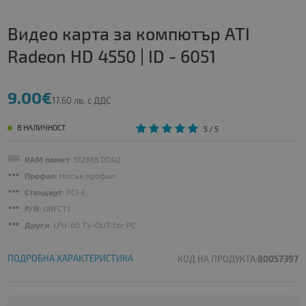
Видео карта за компютър ATI
Radeon HD 4550 | ID - 6051
9.00€
17.60 лв. с ДДС
В НАЛИЧНОСТ
5
/ 5
RAM памет
: 512MB DDR2
Профил
: Нисък профил
Стандарт
: PCI-E
P/N
: 0RFCT1
Други
: LFH-60 TV-OUT for PC
ПОДРОБНА ХАРАКТЕРИСТИКА
КОД НА ПРОДУКТА:
80057397