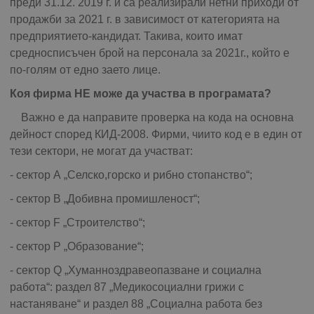
преди 31.12. 2019 г. и са реализирали нетни приходи от
продажби за 2021 г. в зависимост от категорията на
предприятието-кандидат. Такива, които имат
средносписъчен брой на персонала за 2021г., който е
по-голям от едно заето лице.
Коя фирма НЕ може да участва в програмата?
Важно е да направите проверка на кода на основна
дейност според КИД-2008. Фирми, чиито код е в един от
тези сектори, не могат да участват:
- сектор А „Селско,горско и рибно стопанство“;
- сектор В „Добивна промишленост“;
- сектор F „Строителство“;
- сектор Р „Образование“;
- сектор Q „Хуманноздравеопазване и социална
работа“: раздел 87 „Медикосоциални грижи с
настаняване“ и раздел 88 „Социална работа без