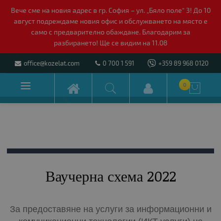
Вече сме на новия адрес в гр. София – ул. „Бяло поле“ 3! До 10
август подреждаме новия офис и обслужването на място е
само с предварително обаждане. Благодарим за
разбирането! Ще се видим на 11.08
office@kozelat.com
0 700 1 591
+359 89 968 0120

0

Ваучерна схема 2022
За предоставяне на услуги за информационни и