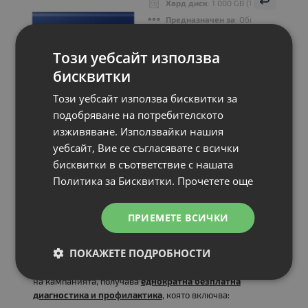
Хард диск
: 1 000 GB (1TB)
Предназначен за
: Обща употреба
Външен/ вътрешен
: External
Интерфейс
: USB 3.2 Gen.2 (10Gbps)
Този уебсайт използва
Форм-фактор
: 2.5"
бисквитки
Този уебсайт използва бисквитки за
подобряване на потребителското
Цена:
изживяване. Използвайки нашия
304.00 €
уебсайт, Вие се съгласявате с всички
594.57 лв.
бисквитки в съответствие с нашата
Политика за Бисквитки.
Прочетете още
ПРИЕМЕТЕ ВСИЧКИ
* Инсталираната операционна система е съобразена с
ПОКАЖЕТЕ ПОДРОБНОСТИ
поколението на процесора и изискванията на Microsoft.
Всеки клиент, закупил лаптоп или компютър в рамките
на кампанията, получава
еднократна безплатна
диагностика и профилактика
, която включва: