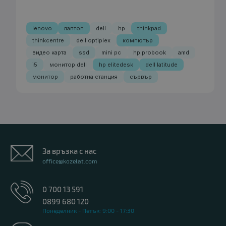
lenovo
лаптоп
dell
hp
thinkpad
thinkcentre
dell optiplex
компютър
видео карта
ssd
mini pc
hp probook
amd
i5
монитор dell
hp elitedesk
dell latitude
монитор
работна станция
сървър
За връзка с нас
office@kozelat.com
0 700 13 591
0899 680 120
Понеделник - Петък: 9:00 - 17:30