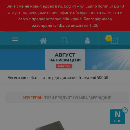
Вече сме на новия адрес в гр. София – ул. „Бяло поле“ 3! До 10
август подреждаме новия офис и обслужването на място е
само с предварително обаждане. Благодарим за
разбирането! Ще се видим на 11.08

0

Аксесоари
Външни Твърди Дискове
Transcend 500GB
ИЗЧЕРПАН:
ТОЗИ ПРОДУКТ ОЧАКВА ЗАРЕЖДАНЕ
?
N
нов