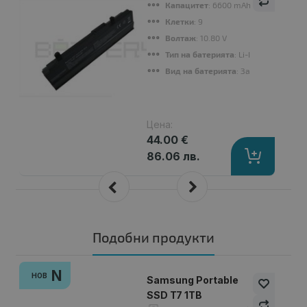
Капацитет
: 6600 mAh
Клетки
: 9
Волтаж
: 10.80 V
Тип на батерията
: Li-Ion
Вид на батерията
: Заместител
Цена:
44.00 €
86.06 лв.
Подобни продукти
N
НОВ
Samsung Portable
SSD T7 1TB