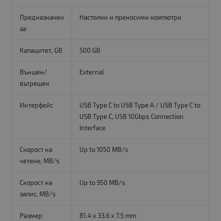
Предназначен
Настолни и преносими компютри
за
Капацитет, GB
500 GB
Външен/
External
вътрешен
Интерфейс
USB Type C to USB Type A / USB Type C to
USB Type C, USB 10Gbps Connection
Interface
Скорост на
Up to 1050 MB/s
четене, MB/s
Скорост на
Up to 950 MB/s
запис, MB/s
Размер
81.4 x 33.6 x 7.5 mm