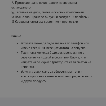
🔧 Професионално почистване и проверка на
охлаждането
💻 Тестване на диск, памет и основни компоненти
⚙️ Пълно сканиране за вируси и софтуерни проблеми
📄 Сервизна карта със състояние и препоръки
Важно:
Услугата може да бъде заявена по телефон или
имейл след 6-ия месец от датата на покупка.
Техниката може да бъде доставена лично в
сервизите на Kozelat в София или Варна, или
изпратена по куриер (разходите са за сметка на
клиента).
Услугата важи само за обновени лаптопи и
компютри и не се отнася за монитори, аксесоари
и други продукти.