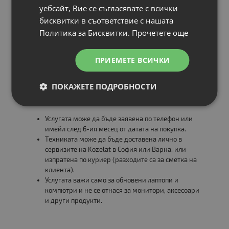
на кампанията, получава
еднократна безплатна
уебсайт, Вие се съгласявате с всички
диагностика и профилактика
, която включва:
бисквитки в съответствие с нашата
🔧 Професионално почистване и проверка на
Политика за Бисквитки.
Прочетете още
охлаждането
💻 Тестване на диск, памет и основни компоненти
ПРИЕМЕТЕ ВСИЧКИ
⚙️ Пълно сканиране за вируси и софтуерни проблеми
📄 Сервизна карта със състояние и препоръки
ПОКАЖЕТЕ ПОДРОБНОСТИ
Важно:
Услугата може да бъде заявена по телефон или
имейл след 6-ия месец от датата на покупка.
Техниката може да бъде доставена лично в
сервизите на Kozelat в София или Варна, или
изпратена по куриер (разходите са за сметка на
клиента).
Услугата важи само за обновени лаптопи и
компютри и не се отнася за монитори, аксесоари
и други продукти.