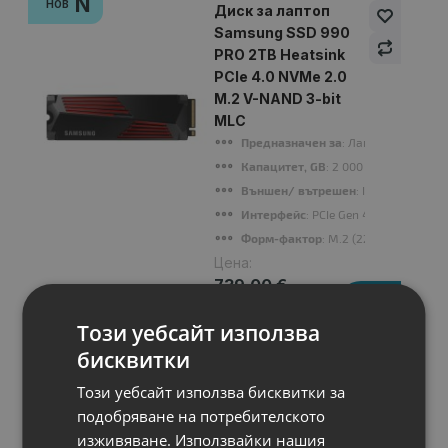
N
НОВ
Диск за лаптоп
Samsung SSD 990
PRO 2TB Heatsink
PCIe 4.0 NVMe 2.0
M.2 V-NAND 3-bit
MLC
Предназначен за
: Лаптопи
Капацитет, GB
: 2 000 GB (2 TB)
Външен/ вътрешен
: Internal
Интерфейс
: PCIe Gen 4.0 x4, NVMe 2.
Форм-фактор
: M.2 (2280)
Цена:
739.00 €
1,445.36 лв.
Този уебсайт използва
бисквитки
Този уебсайт използва бисквитки за
* Инсталираната операционна система е съобразена с
подобряване на потребителското
поколението на процесора и изискванията на Microsoft.
изживяване. Използвайки нашия
Всеки клиент, закупил лаптоп или компютър в рамките