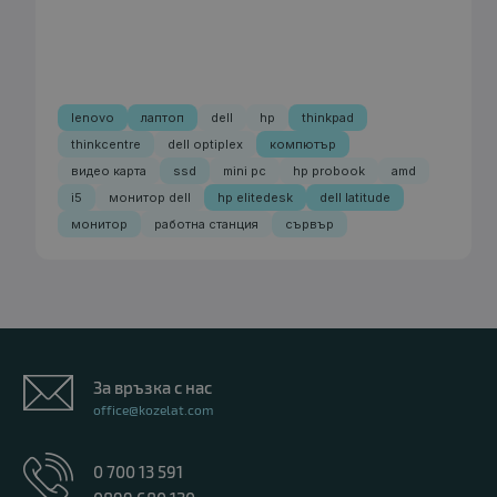
lenovo
лаптоп
dell
hp
thinkpad
thinkcentre
dell optiplex
компютър
видео карта
ssd
mini pc
hp probook
amd
i5
монитор dell
hp elitedesk
dell latitude
монитор
работна станция
сървър
За връзка с нас
office@kozelat.com
0 700 13 591