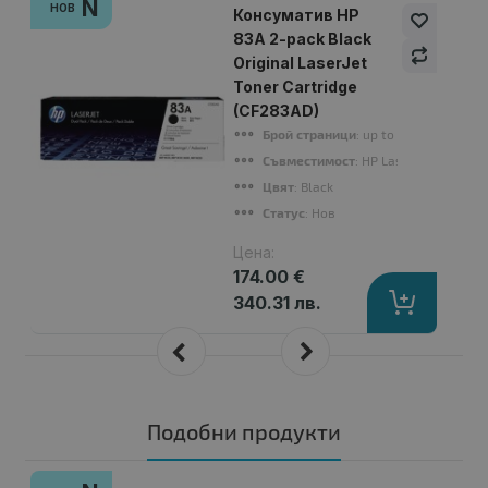
N
НОВ
Консуматив HP
83A 2-pack Black
Original LaserJet
Toner Cartridge
(CF283AD)
Брой страници
: up to 1500 pages (pe
Съвместимост
: HP LaserJet Pro M
Цвят
: Black
Статус
: Нов
Цена:
174.00 €
340.31 лв.
Подобни продукти