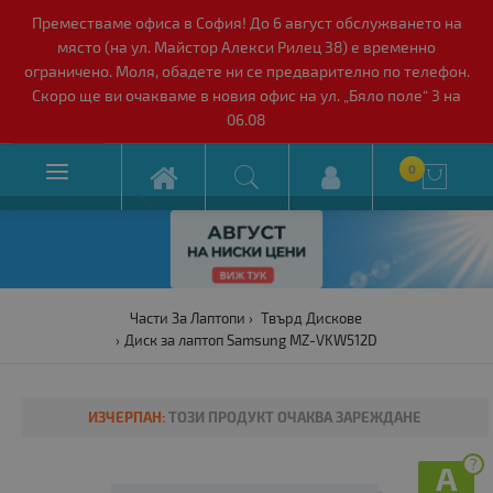
Преместваме офиса в София! До 6 август обслужването на
място (на ул. Майстор Алекси Рилец 38) е временно
ограничено. Моля, обадете ни се предварително по телефон.
Скоро ще ви очакваме в новия офис на ул. „Бяло поле“ 3 на
06.08

0

Части За Лаптопи
Твърд Дискове
Диск за лаптоп Samsung MZ-VKW512D
ИЗЧЕРПАН:
ТОЗИ ПРОДУКТ ОЧАКВА ЗАРЕЖДАНЕ
?
A