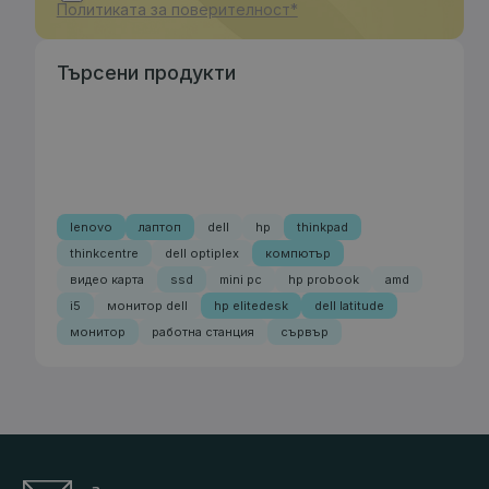
Политиката за поверителност*
Търсени продукти
lenovo
лаптоп
dell
hp
thinkpad
thinkcentre
dell optiplex
компютър
видео карта
ssd
mini pc
hp probook
amd
i5
монитор dell
hp elitedesk
dell latitude
монитор
работна станция
сървър