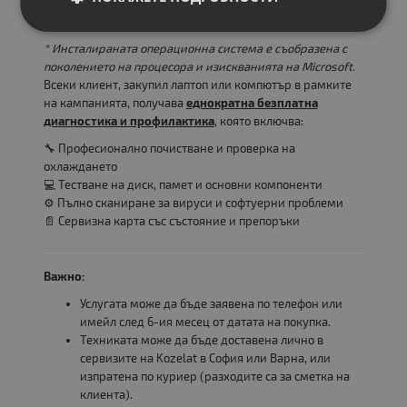
* Инсталираната операционна система е съобразена с
поколението на процесора и изискванията на Microsoft.
Всеки клиент, закупил лаптоп или компютър в рамките
на кампанията, получава
еднократна безплатна
диагностика и профилактика
, която включва:
🔧 Професионално почистване и проверка на
охлаждането
💻 Тестване на диск, памет и основни компоненти
⚙️ Пълно сканиране за вируси и софтуерни проблеми
📄 Сервизна карта със състояние и препоръки
Важно:
Услугата може да бъде заявена по телефон или
имейл след 6-ия месец от датата на покупка.
Техниката може да бъде доставена лично в
сервизите на Kozelat в София или Варна, или
изпратена по куриер (разходите са за сметка на
клиента).