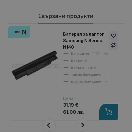
Свързани продукти
N
НОВ
Батерия за лаптоп
Samsung N Series
N140
Капацитет
: 4400 mAh
Клетки
: 6
Волтаж
: 11.10 V
Тип на батерията
: Li-Ion
Вид на батерията
: Заместител
Цена:
31.19 €
61.00 лв.