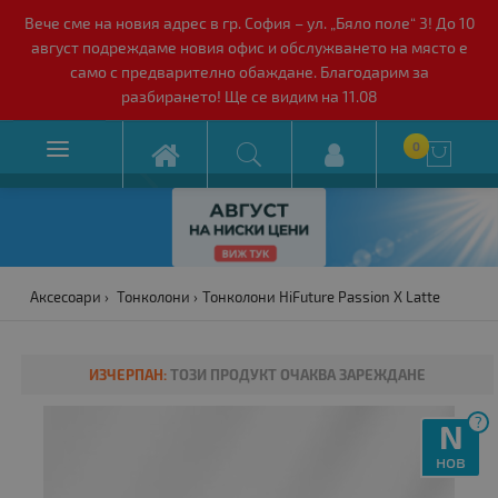
Вече сме на новия адрес в гр. София – ул. „Бяло поле“ 3! До 10
август подреждаме новия офис и обслужването на място е
само с предварително обаждане. Благодарим за
разбирането! Ще се видим на 11.08

0

Аксесоари
Тонколони
Тонколони HiFuture Passion X Latte
ИЗЧЕРПАН:
ТОЗИ ПРОДУКТ ОЧАКВА ЗАРЕЖДАНЕ
?
N
нов