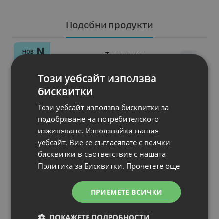
Подобни продукти
N
НОВ
Тонколони
HiFuture Pocket S
Този уебсайт използва
Pink
Bluetooth
: Bluetooth
бисквитки
Режими на звука
: Mono or TWS Mo
Този уебсайт използва бисквитки за
Водоустойчивост
: IPX7
подобряване на потребителското
Честотен обхват, Hz
: 290Hz-20KHz
изживяване. Използвайки нашия
Изх. мощност, W
: 5W
уебсайт, Вие се съгласявате с всички
бисквитки в съответствие с нашата
Цена:
Политика за Бисквитки.
Прочетете още
20.00 €
39.12 лв.
ПРИЕМЕТЕ ВСИЧКИ
ПОКАЖЕТЕ ПОДРОБНОСТИ