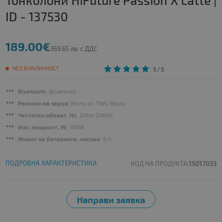
Тонколони HiFuture Passion X Latte |
ID - 137530
189.00€
369.65 лв. с ДДС
НЕ Е В НАЛИЧНОСТ
5
/ 5
Bluetooth
: Bluetooth
Режими на звука
: Mono or TWS Mode
Честотен обхват, Hz
: 20Hz-20KHz
Изх. мощност, W
: 100W
Живот на батерията, часове
: 6 h
ПОДРОБНА ХАРАКТЕРИСТИКА
КОД НА ПРОДУКТА:
15017033