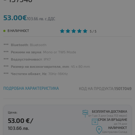
53.00€
103.66 лв. с ДДС
В НАЛИЧНОСТ
5
/ 5
Bluetooth
: Bluetooth
Режими на звука
: Mono or TWS Mode
Водоустойчивост
: IPX7
Размер на високоговрителя, mm
: 45 x 80 mm
Честотен обхват, Hz
: 70Hz-16KHz
ПОДРОБНА ХАРАКТЕРИСТИКА
КОД НА ПРОДУКТА:
15017049
БЕЗПЛАТНА ДОСТАВКА
Цена:
от 1 до 3 дни (над 153 евро)
53.00 €/
СРОК ЗА ВРЪЩАНЕ
до 14 дни
103.66 лв.
НАЛИЧНОСТ
Централен Склад