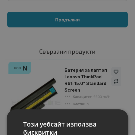
Продължи
Свързани продукти
N
НОВ
Батерия за лаптоп
Lenovo ThinkPad
R61i 15.0" Standard
Screen
Капацитет
: 6600 mAh
Клетки
: 9
Волтаж
: 10.80 V
Тип на батерията
: Li-Ion
Този уебсайт използва
Вид на батерията
: Заместител
бисквитки