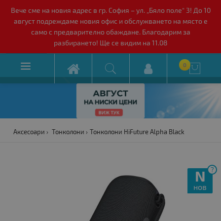
Вече сме на новия адрес в гр. София – ул. „Бяло поле“ 3! До 10
август подреждаме новия офис и обслужването на място е
само с предварително обаждане. Благодарим за
разбирането! Ще се видим на 11.08

0

Аксесоари
Тонколони
Тонколони HiFuture Alpha Black
?
N
нов