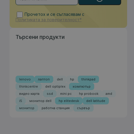
Прочетох и се съгласявам с
Политиката за поверителност*
Търсени продукти
lenovo
лаптоп
dell
hp
thinkpad
thinkcentre
dell optiplex
компютър
видео карта
ssd
mini pc
hp probook
amd
i5
монитор dell
hp elitedesk
dell latitude
монитор
работна станция
сървър