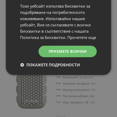
Цена:
Този уебсайт използва бисквитки за
44.99 €
подобряване на потребителското
87.99 лв.
изживяване. Използвайки нашия
уебсайт, Вие се съгласявате с всички
бисквитки в съответствие с нашата
Политика за Бисквитки.
Прочетете още
Подобни продукти
ПРИЕМЕТЕ ВСИЧКИ
N
НОВ
Тонколони
ПОКАЖЕТЕ ПОДРОБНОСТИ
HiFuture Pocket S
Beige
Bluetooth
: Bluetooth
Режими на звука
: Mono or TWS Mo
Водоустойчивост
: IPX7
Честотен обхват, Hz
: 290Hz-20KHz
Изх. мощност, W
: 5W
Цена: