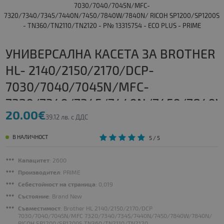
УНИВЕРСАЛНА КАСЕТА ЗА BROTHER
HL- 2140/2150/2170/DCP-
7030/7040/7045N/MFC-
7320/7340/7345/7440N/7450/7840
20.00€
RICOH SP1200/SP1200S -
39.12 лв. с ДДС
TN360/TN2110/TN2120 - P№
В НАЛИЧНОСТ
5
/ 5
13315754 - ECO PLUS - PRIME | ID -
Капацитет
: 2600
36729
Производител
: PRIME
Себестойност на страница
: 0,019
Състояние
: Brand New
Съвместимост
: Brother HL 2140/2150/2170/DCP
7030/7040/7045N/MFC 7320/7340/7345/7440N/7450/7840W/7840N/
RICOH SP1200/SP1200S TN360/TN2110/TN2120