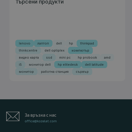
Търсени продукти
lenovo
лаптоп
dell
hp
thinkpad
thinkcentre
dell optiplex
компютър
видео карта
ssd
mini pc
hp probook
amd
i5
монитор dell
hp elitedesk
dell latitude
монитор
работна станция
сървър
За връзка с нас
office@kozelat.com