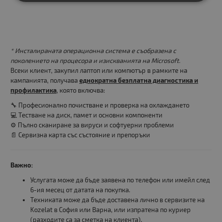
* Инсталираната операционна система е съобразена с
поколението на процесора и изискванията на Microsoft.
Всеки клиент, закупил лаптоп или компютър в рамките на
кампанията, получава
еднократна безплатна диагностика и
профилактика
, която включва:
🔧 Професионално почистване и проверка на охлаждането
💻 Тестване на диск, памет и основни компоненти
⚙️ Пълно сканиране за вируси и софтуерни проблеми
📄 Сервизна карта със състояние и препоръки
Важно:
Услугата може да бъде заявена по телефон или имейл след
6-ия месец от датата на покупка.
Техниката може да бъде доставена лично в сервизите на
Kozelat в София или Варна, или изпратена по куриер
(разходите са за сметка на клиента).