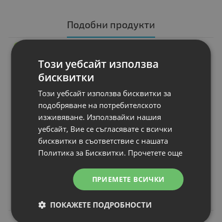
Подобни продукти
A
КЛАС
Зарядно/адаптер
Този уебсайт използва
Lenovo AC Adapter,
бисквитки
square tip 20V
3.25A 65W Original,
Този уебсайт използва бисквитки за
P/N
: 5A10V03250 54Y8869 54Y8964 
подобряване на потребителското
Букса
: Slim-tip
изживяване. Използвайки нашия
Мощност
: 65W
уебсайт, Вие се съгласявате с всички
Други
: 20V 3.25A Original
бисквитки в съответствие с нашата
Гаранция
: 1 month
Политика за Бисквитки.
Прочетете още
Цена:
19.00 €
ПРИЕМЕТЕ ВСИЧКИ
37.16 лв.
ПОКАЖЕТЕ ПОДРОБНОСТИ