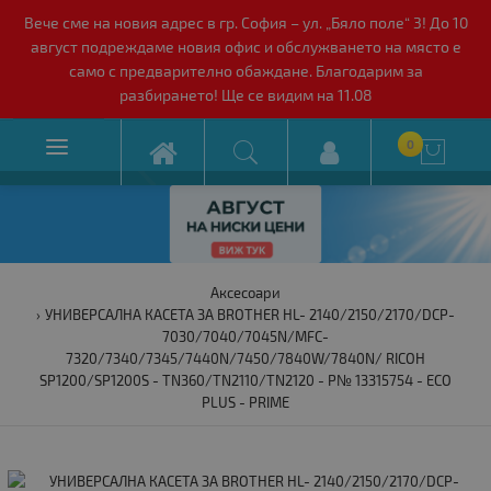
Вече сме на новия адрес в гр. София – ул. „Бяло поле“ 3! До 10
август подреждаме новия офис и обслужването на място е
само с предварително обаждане. Благодарим за
разбирането! Ще се видим на 11.08

0

Аксесоари
УНИВЕРСАЛНА КАСЕТА ЗА BROTHER HL- 2140/2150/2170/DCP-
7030/7040/7045N/MFC-
7320/7340/7345/7440N/7450/7840W/7840N/ RICOH
SP1200/SP1200S - TN360/TN2110/TN2120 - P№ 13315754 - ECO
PLUS - PRIME