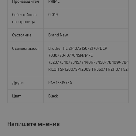
Производител
PRIME
Себестойност
0,019
на страница
Състояние
Brand New
Съвместимост
Brother HL 2140/2150/2170/DCP
7030/7040/7045N/MFC
7320/7340/7345/7440N/7450/7840W/7840N/
RICOH SP1200/SP1200S TN360/TN2110/TN2120
Други
P№ 13315754
Цвят
Black
Напишете мнение