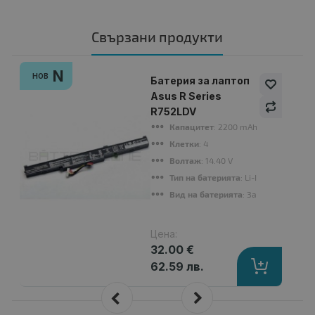
Свързани продукти
N
НОВ
Батерия за лаптоп
Asus R Series
R752LDV
Капацитет
: 2200 mAh
Клетки
: 4
Волтаж
: 14.40 V
Тип на батерията
: Li-Ion
Вид на батерията
: Заместител
Цена:
32.00 €
62.59 лв.