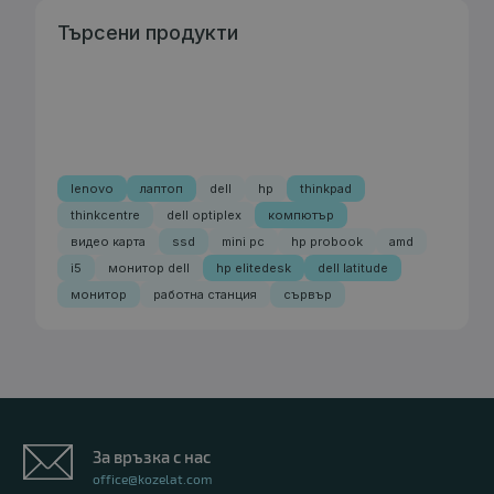
Търсени продукти
lenovo
лаптоп
dell
hp
thinkpad
thinkcentre
dell optiplex
компютър
видео карта
ssd
mini pc
hp probook
amd
i5
монитор dell
hp elitedesk
dell latitude
монитор
работна станция
сървър
За връзка с нас
office@kozelat.com