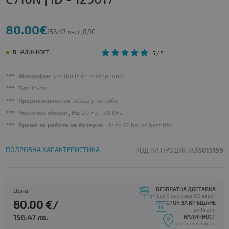
80.00€
156.47 лв. с ДДС
В НАЛИЧНОСТ
5
/ 5
Микрофон
: yes (built-in microphone)
Тип
: In-ear
Предназначен за
: Обща употреба
Честотен обхват, Hz
: 20 Hz - 20 KHz
Време за работа на батерия
: Up to 12 hours batt.life
ПОДРОБНА ХАРАКТЕРИСТИКА
КОД НА ПРОДУКТА:
15015159
БЕЗПЛАТНА ДОСТАВКА
Цена:
от 1 до 3 дни (над 153 евро)
80.00 €/
СРОК ЗА ВРЪЩАНЕ
до 14 дни
156.47 лв.
НАЛИЧНОСТ
Централен Склад