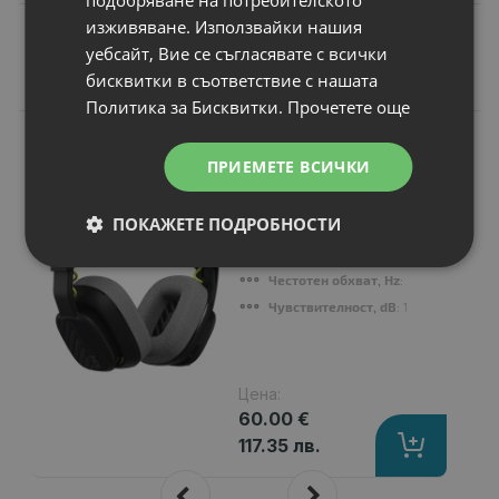
подобряване на потребителското
изживяване. Използвайки нашия
уебсайт, Вие се съгласявате с всички
Подобни продукти
бисквитки в съответствие с нашата
Политика за Бисквитки.
Прочетете още
N
НОВ
Слушалки Logitech
ПРИЕМЕТЕ ВСИЧКИ
Astro A10
Микрофон
: 6 mm uni-directional m
ПОКАЖЕТЕ ПОДРОБНОСТИ
Тип
: Overhead
Предназначен за
: Настолни компю
Честотен обхват, Hz
: 20 Hz - 20 kHz
Чувствителност, dB
: 102 dB
Цена:
60.00 €
117.35 лв.