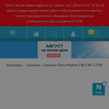
Вече сме на новия адрес в гр. София – ул. „Бяло поле“ 3! До 10
август подреждаме новия офис и обслужването на място е
само с предварително обаждане. Благодарим за
разбирането! Ще се видим на 11.08

0

Аксесоари
Слушалки
Слушалки Sony Headset TWLS WF-C710N
?
N
нов