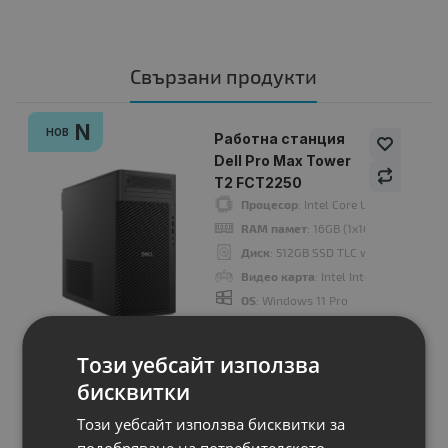
Свързани продукти
N
НОВ
Работна станция
Dell Pro Max Tower
T2 FCT2250
Процесор
: Intel Core Ultra 7 265 1.
RAM памет
: 16GB (1x16GB) 5600MT/
Диск
: 512GB SSD TLC with DRAM M.2
Видео карта
: Intel Integrated Graph
OS
: Windows 11 Pro
Цена:
Този уебсайт използва
2,004.00 €
бисквитки
3,919.48 лв.
Този уебсайт използва бисквитки за