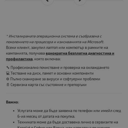
* Инсталираната операционна система е съобразена с
поколението на процесора и изискванията на Microsoft.
Всеки клиент, закупил лаптоп или компютър в рамките на
кампанията, получава
еднократна безплатна диагностика и
профилактика
, която включва:
🔧 Професионално почистване и проверка на охлаждането
💻 Тестване на диск, памет и основни компоненти
⚙️ Пълно сканиране за вируси и софтуерни проблеми
📄 Сервизна карта със състояние и препоръки
Важно:
Услугата може да бъде заявена по телефон или имейл след
6-ия месец от датата на покупка.
Техниката може да бъде доставена лично в сервизите на
Kozelat в София или Варна, или изпратена по куриер