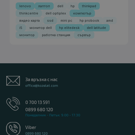
lenovo
лаптоп
dell
hp
thinkpad
thinkcentre
dell optiplex
компютър
видео карта
ssd
mini pc
hp probook
amd
i5
монитор dell
hp elitedesk
dell latitude
монитор
работна станция
сървър
За връзка с нас
office@kozelat.com
0 700 13 591
0899 680 120
Понеделник - Петък: 9:00 - 17:30
Viber
0899 680 120