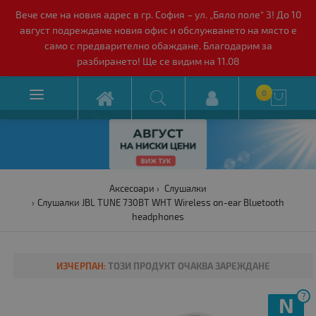
Вече сме на новия адрес в гр. София – ул. „Бяло поле“ 3! До 10
август подреждаме новия офис и обслужването на място е
само с предварително обаждане. Благодарим за
разбирането! Ще се видим на 11.08

0

Аксесоари
Слушалки
Слушалки JBL TUNE 730BT WHT Wireless on-ear Bluetooth
headphones
ИЗЧЕРПАН:
ТОЗИ ПРОДУКТ ОЧАКВА ЗАРЕЖДАНЕ
?
N