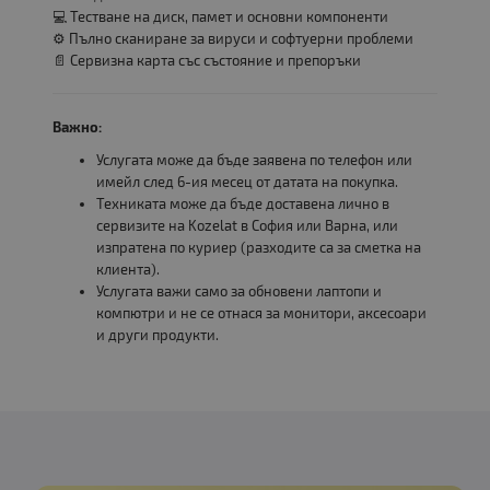
💻 Тестване на диск, памет и основни компоненти
⚙️ Пълно сканиране за вируси и софтуерни проблеми
📄 Сервизна карта със състояние и препоръки
Важно:
Услугата може да бъде заявена по телефон или
имейл след 6-ия месец от датата на покупка.
Техниката може да бъде доставена лично в
сервизите на Kozelat в София или Варна, или
изпратена по куриер (разходите са за сметка на
клиента).
Услугата важи само за обновени лаптопи и
компютри и не се отнася за монитори, аксесоари
и други продукти.