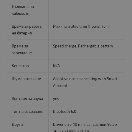
Дължина на
-
кабела, m
Време за работа
Maximum play time (hours) 76 h
на батерия
Време за
Speed charge, Rechargable battery
зареждане
Конектор
N/A
Шумопотискане
Adaptive noise cancelling with Smart
Ambient
Контрол на звука
yes
Тип на свързване
Bluetooth 6.0
Други
Driver size 40 mm, Ear cushion 96.3 x
78.8 x 21 mm, 218.2 g