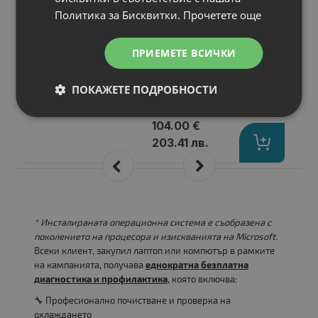
headphones
Политика за Бисквитки.
Прочетете още
Микрофон
: Built-in Microphone
Тип
: Overhead
ПРИЕМЕТЕ ВСИЧКИ
Импеданс, Ohm
: 32 ohm
Честотен обхват, Hz
: 10 Hz - 20 kHz
ПОКАЖЕТЕ ПОДРОБНОСТИ
Конектор
: USB-C
Цена:
104.00 €
203.41 лв.
* Инсталираната операционна система е съобразена с
поколението на процесора и изискванията на Microsoft.
Всеки клиент, закупил лаптоп или компютър в рамките
на кампанията, получава
еднократна безплатна
диагностика и профилактика
, която включва:
🔧 Професионално почистване и проверка на
охлаждането