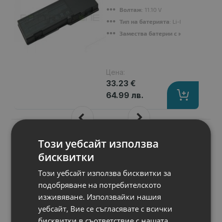
Волтаж
: 11.10 V
Тип на батерията
: Li-Ion
Замества батерии с номер
: 312-04
Цена:
33.23 €
64.99 лв.
Този уебсайт използва
Подобни продукти
бисквитки
Този уебсайт използва бисквитки за
N
НОВ
подобряване на потребителското
Слушалки JBL
TUNE 680NC WHT
изживяване. Използвайки нашия
Wireless on-ear
уебсайт, Вие се съгласявате с всички
Noise cancelling
бисквитки в съответствие с нашата