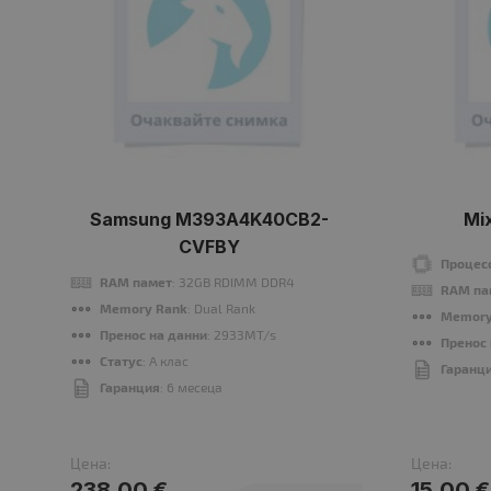
Samsung M393A4K40CB2-
Mi
CVFBY
Процес
RAM памет
: 32GB RDIMM DDR4
RAM па
Memory Rank
: Dual Rank
Memory
Пренос на данни
: 2933MT/s
Пренос
Статус
: A клас
Гаранц
Гаранция
: 6 месеца
Цена:
Цена:
238.00 €
15.00 €