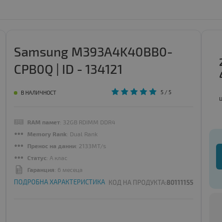
Samsung M393A4K40BB0-
CPB0Q | ID - 134121
5
/ 5
В НАЛИЧНОСТ
RAM памет
: 32GB RDIMM DDR4
Memory Rank
: Dual Rank
Пренос на данни
: 2133MT/s
Статус
: A клас
Гаранция
: 6 месеца
ПОДРОБНА ХАРАКТЕРИСТИКА
КОД НА ПРОДУКТА:
80111155