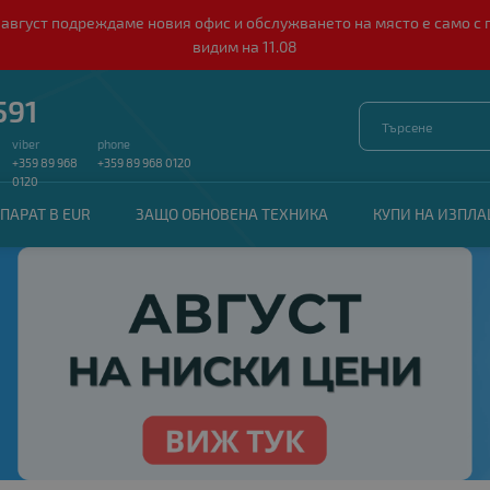
о 10 август подреждаме новия офис и обслужването на място е само
видим на 11.08
591
viber
phone
+359 89 968
+359 89 968 0120
0120
ПАРАТ В EUR
ЗАЩО ОБНОВЕНА ТЕХНИКА
КУПИ НА ИЗПЛ