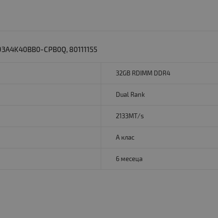
3A4K40BB0-CPB0Q, 80111155
32GB RDIMM DDR4
Dual Rank
2133MT/s
A клас
6 месеца