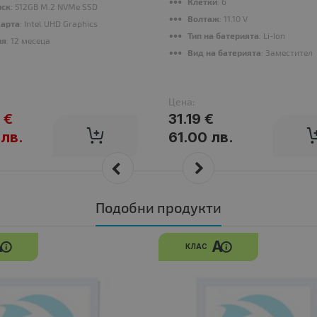
Клетки
: 6
иск
: 512GB M.2 NVMe SSD
Волтаж
: 11.10 V
карта
: Intel UHD Graphics
Тип на батерията
: Li-Ion
ия
: 12 месеца
Вид на батерията
: Заместител
Цена:
 €
31.19 €
 лв.
61.00 лв.
Подобни продукти
A
A
КЛАС