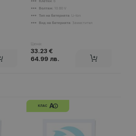
Клетки
: 6
О
Волтаж
: 10.80 V
С
Тип на батерията
: Li-Ion
Г
Вид на батерията
: Заместител
Цена:
Цена
33.23 €
17.
64.99 лв.
33.
A
КЛАС
К