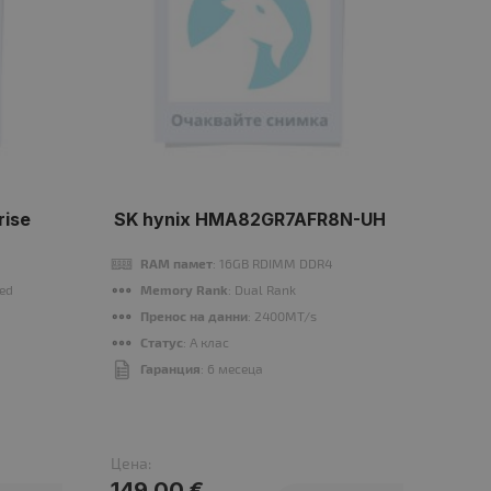
rise
SK hynix HMA82GR7AFR8N-UH
RAM памет
: 16GB RDIMM DDR4
П
red
Memory Rank
: Dual Rank
R
Пренос на данни
: 2400MT/s
M
Статус
: A клас
P
Гаранция
: 6 месеца
Г
Цена:
Цена
149.00 €
15.