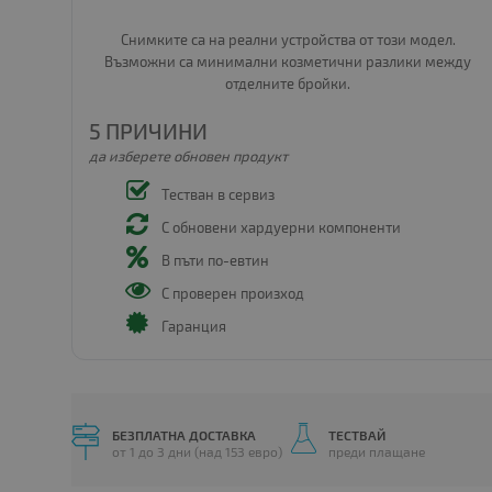
Снимките са на реални устройства от този модел.
Възможни са минимални козметични разлики между
отделните бройки.
5 ПРИЧИНИ
да изберете обновен продукт
Тестван в сервиз
С обновени хардуерни компоненти
В пъти по-евтин
С проверен произход
Гаранция
БЕЗПЛАТНА ДОСТАВКА
ТЕСТВАЙ
от 1 до 3 дни (над 153 евро)
преди плащане