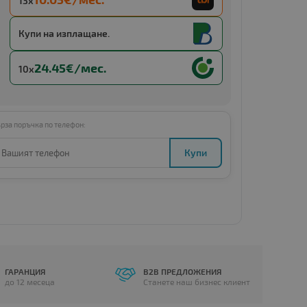
13x
Купи с
13 x €19.65 (13 x 38.43 BGN)
Купи на изплащане.
24.45€/мес.
10x
рза поръчка по телефон:
Купи
ГАРАНЦИЯ
B2B ПРЕДЛОЖЕНИЯ
до 12 месеца
Станете наш бизнес клиент