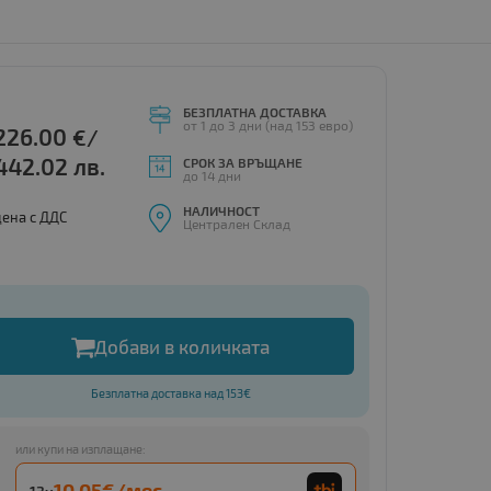
БЕЗПЛАТНА ДОСТАВКА
от 1 до 3 дни (над 153 евро)
226.00
€/
442.02 лв.
СРОК ЗА ВРЪЩАНЕ
до 14 дни
НАЛИЧНОСТ
цена с ДДС
Централен Склад
Добави в количката
Безплатна доставка над 153€
или купи на изплащане:
10.05€/мес.