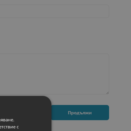
Продължи
вяване.
етствие с