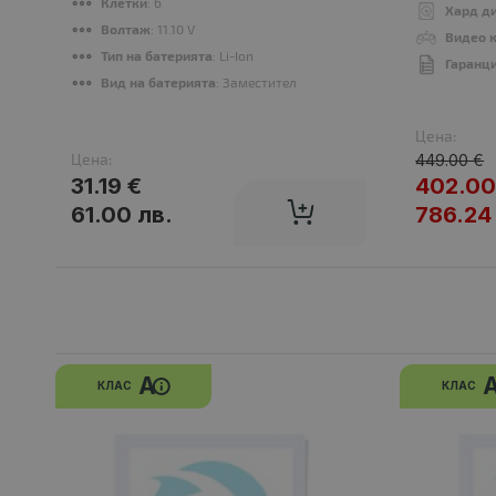
Клетки
: 6
Хард д
Волтаж
: 11.10 V
Видео 
Тип на батерията
: Li-Ion
Гаранц
Вид на батерията
: Заместител
Цена:
Цена:
449.00 €
31.19 €
402.00
61.00 лв.
786.24
A
КЛАС
КЛАС