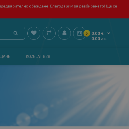
 с предварително обаждане. Благодарим за разбирането! Ще се


0.00 €
0
0.00 лв.
АЩАНЕ
KOZELAT B2B