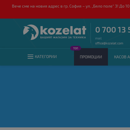
Вече сме на новия адрес в гр. София – ул. „Бяло поле“ 3! Д
0 700 13 
mail
office@kozelat.com
ТОП
КАТЕГОРИИ
ПРОМОЦИИ
КАСОВ А