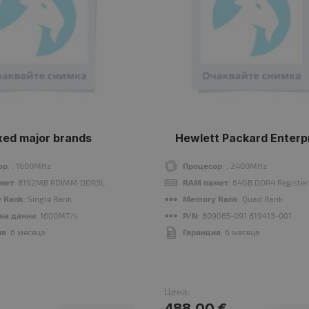
xed major brands
Hewlett Packard Enterp
ор
: , 1600MHz
Процесор
: , 2400MHz
мет
: 8192MB RDIMM DDR3L
RAM памет
: 64GB DDR4 Registe
 Rank
: Single Rank
Memory Rank
: Quad Rank
 на данни
: 1600MT/s
P/N
: 809085-091 819413-001
ия
: 6 месеца
Гаранция
: 6 месеца
Цена:
488.00 €