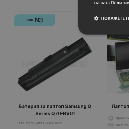
нашата Политик
ПОКАЖЕТЕ 
N
A
НОВ
КЛАС
Батерия за лаптоп Samsung Q
Лаптоп
Series Q70-BV01
Процес
Капацитет
: 4400 mAh
RAM па