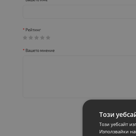
Рейтинг
Вашето мнение
Този уебса
Този уебсайт из
Използвайки наш