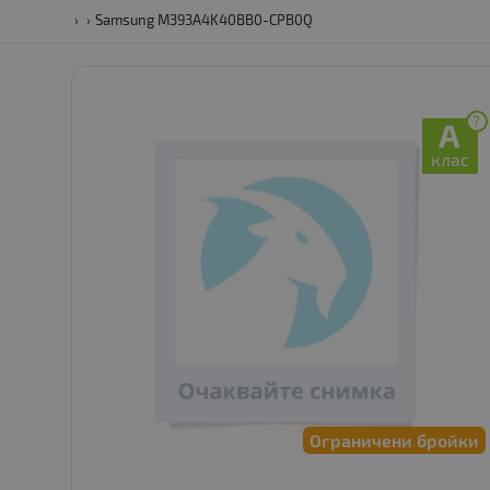
Samsung M393A4K40BB0-CPB0Q
?
A
клас
Ограничени бройки